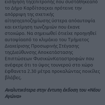
εισήγηση τηςεπιτροπής που συστάθηκεαπό
το Δήμο Καρδίτσαςκαι πρότεινε την
απόρριψη της σχετικής
αίτησηςαποζημίωσης ύστερα απόαυτοψία
και εκτίμηση τωνζημιών που έκανε
στοχώρο. Να σημειωθεί ότιείχε προηγηθεί
αυτοψίααπό το κλιμάκιο του Τμήματος
Διαχείρισης Προσωρινής Στέγασης
τηςΔιεύθυνσης Αποκατάστασης
Επιπτώσεων ΦυσικώνΚαταστροφών που
ανέφερε ότι το ύψος τουνερού στο χώρο
έφθανετα 2.30 μέτρα προκαλώντας ποικίλες
βλάβες.
Αναλυτικότερα στην έντυπη έκδοση του «Νέου
Αγώνα»