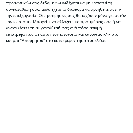
προσωπικών σας δεδομένων ενδέχεται να μην απαιτεί τη
συγκατάθεσή σας, αλλά έχετε το δικαίωμα να αρνηθείτε αυτήν
ΝΕΟΣ ΑΓΩΝ
την επεξεργασία. Οι προτιμήσεις σας θα ισχύουν μόνο για αυτόν
τον ιστότοπο. Μπορείτε να αλλάξετε τις προτιμήσεις σας ή να
https://neosagon.gr
ανακαλέσετε τη συγκατάθεσή σας ανά πάσα στιγμή
Η Αρχαιότερη Καθημερινή Πρωινή Εφημερίδα της Καρδίτσας
επιστρέφοντας σε αυτόν τον ιστότοπο και κάνοντας κλικ στο
κουμπί "Απορρήτου" στο κάτω μέρος της ιστοσελίδας.
ΠΑΡΟΜΟΙΑ ΑΡΘΡΑ