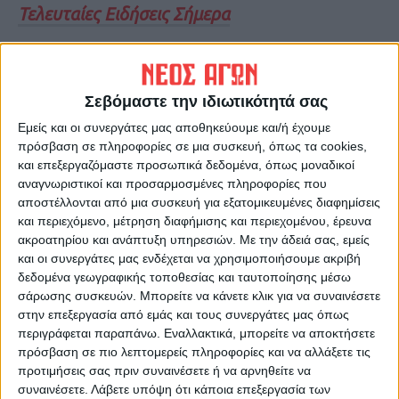
Τελευταίες Ειδήσεις Σήμερα
Ακολούθησε την εφημερίδα ΝΕΟΣ
ΑΓΩΝ στο Google News!
Σεβόμαστε την ιδιωτικότητά σας
Εμείς και οι συνεργάτες μας αποθηκεύουμε και/ή έχουμε
Όλες οι εξελίξεις στην περιοχή της
Καρδίτσας και ευρύτερα της Θεσσαλίας
πρόσβαση σε πληροφορίες σε μια συσκευή, όπως τα cookies,
και επεξεργαζόμαστε προσωπικά δεδομένα, όπως μοναδικοί
αναγνωριστικοί και προσαρμοσμένες πληροφορίες που
αποστέλλονται από μια συσκευή για εξατομικευμένες διαφημίσεις
ΠΡΟΗΓΟΥΜΕΝΟ ΑΡΘΡΟ
ΕΠΟΜΕΝΟ ΑΡΘΡΟ
και περιεχόμενο, μέτρηση διαφήμισης και περιεχομένου, έρευνα
Οι εξελίξεις στο ΟΣΔΕ δεν
Παραγωγικές συναντήσεις
ακροατηρίου και ανάπτυξη υπηρεσιών.
Με την άδειά σας, εμείς
επηρεάζουν την πρώτη δόση
του Δημάρχου Λίμνης
και οι συνεργάτες μας ενδέχεται να χρησιμοποιήσουμε ακριβή
του «τσεκ»
Πλαστήρα σε Υπουργεία
δεδομένα γεωγραφικής τοποθεσίας και ταυτοποίησης μέσω
σάρωσης συσκευών. Μπορείτε να κάνετε κλικ για να συναινέσετε
στην επεξεργασία από εμάς και τους συνεργάτες μας όπως
περιγράφεται παραπάνω. Εναλλακτικά, μπορείτε να αποκτήσετε
πρόσβαση σε πιο λεπτομερείς πληροφορίες και να αλλάξετε τις
προτιμήσεις σας πριν συναινέσετε ή να αρνηθείτε να
συναινέσετε.
Λάβετε υπόψη ότι κάποια επεξεργασία των