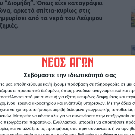
υ “Διομήδη”. Όπως είχε καταγράψει
ώνα
, αρκετά σπίτια-κυρίως στις
ημμυρίσει από τα νερά του Λείψιμου
ζημιές.
ρίδα ΝΕΟΣ ΑΓΩΝ στο Google News!
Σεβόμαστε την ιδιωτικότητά σας
οχή της Καρδίτσας και ευρύτερα της Θεσσαλίας
άτες μας αποθηκεύουμε και/ή έχουμε πρόσβαση σε πληροφορίες σε μια
ργαζόμαστε προσωπικά δεδομένα, όπως μοναδικοί αναγνωριστικοί και 
στέλλονται από μια συσκευή για εξατομικευμένες διαφημίσεις και περ
ΕΠΟΜΕΝΟ ΑΡΘΡΟ
εχομένου, έρευνα ακροατηρίου και ανάπτυξη υπηρεσιών.
Με την άδειά σα
Η σπορά έχει μείνει...
χεται να χρησιμοποιήσουμε ακριβή δεδομένα γεωγραφικής τοποθεσίας 
ών. Μπορείτε να κάνετε κλικ για να συναινέσετε στην επεξεργασία απ
ς περιγράφεται παραπάνω. Εναλλακτικά, μπορείτε να αποκτήσετε πρό
ίες και να αλλάξετε τις προτιμήσεις σας πριν συναινέσετε ή να αρνηθεί
ποια επεξεργασία των προσωπικών σας δεδομένων ενδέχεται να μην απ