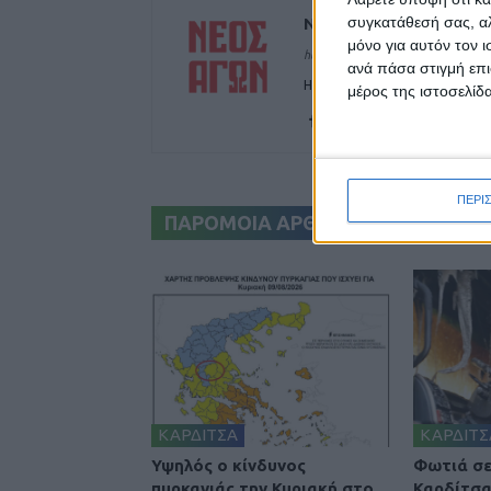
συγκατάθεσή σας, αλ
ΝΕΟΣ ΑΓΩΝ
μόνο για αυτόν τον 
https://neosagon.gr
ανά πάσα στιγμή επι
Η Αρχαιότερη Καθημερινή Πρω
μέρος της ιστοσελίδα
ΠΕΡΙ
ΠΑΡΟΜΟΙΑ ΑΡΘΡΑ
ΚΑΡΔΙΤΣΑ
ΚΑΡΔΙΤΣ
Υψηλός ο κίνδυνος
Φωτιά σε
πυρκαγιάς την Κυριακή στο
Καρδίτσ