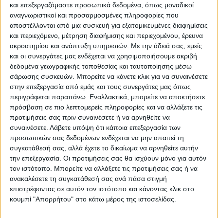
κανονικού και έρχεται το υπόλοιπο γάλα
και επεξεργαζόμαστε προσωπικά δεδομένα, όπως μοναδικοί
μέσα. Άρα, όταν το παίρνει η μεγάλη
αναγνωριστικοί και προσαρμοσμένες πληροφορίες που
αποστέλλονται από μια συσκευή για εξατομικευμένες διαφημίσεις
επιχείρηση, το παίρνει νόμιμα».
και περιεχόμενο, μέτρηση διαφήμισης και περιεχομένου, έρευνα
ακροατηρίου και ανάπτυξη υπηρεσιών.
Με την άδειά σας, εμείς
Αιτήματα κτηνοτρόφων
και οι συνεργάτες μας ενδέχεται να χρησιμοποιήσουμε ακριβή
δεδομένα γεωγραφικής τοποθεσίας και ταυτοποίησης μέσω
σάρωσης συσκευών. Μπορείτε να κάνετε κλικ για να συναινέσετε
Στο μεταξύ η Ομοσπονδία κτηνοτρόφων
στην επεξεργασία από εμάς και τους συνεργάτες μας όπως
Θεσσαλίας συνεδρίασε στις 13/12/2019 και
περιγράφεται παραπάνω. Εναλλακτικά, μπορείτε να αποκτήσετε
μεταξύ των άλλων που συζητήθηκαν
πρόσβαση σε πιο λεπτομερείς πληροφορίες και να αλλάξετε τις
προτιμήσεις σας πριν συναινέσετε ή να αρνηθείτε να
αποφασίστηκαν και τα κάτωθι:
συναινέσετε.
Λάβετε υπόψη ότι κάποια επεξεργασία των
προσωπικών σας δεδομένων ενδέχεται να μην απαιτεί τη
1) Ζητά την επαγρύπνηση των ελεγκτικών
συγκατάθεσή σας, αλλά έχετε το δικαίωμα να αρνηθείτε αυτήν
μηχανισμών καθώς και την εντατικοποίηση
την επεξεργασία. Οι προτιμήσεις σας θα ισχύουν μόνο για αυτόν
τον ιστότοπο. Μπορείτε να αλλάξετε τις προτιμήσεις σας ή να
των ελέγχων, ώστε να αποφευχθούν
ανακαλέσετε τη συγκατάθεσή σας ανά πάσα στιγμή
φαινόμενα Ελληνοποιήσεων στα
επιστρέφοντας σε αυτόν τον ιστότοπο και κάνοντας κλικ στο
αμνοέριφια.
κουμπί "Απορρήτου" στο κάτω μέρος της ιστοσελίδας.