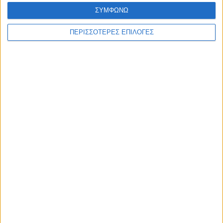
ΣΥΜΦΩΝΩ
ΠΕΡΙΣΣΟΤΕΡΕΣ ΕΠΙΛΟΓΕΣ
ΑΓΡΟΤΙΚΑ
6η απόφαση για επιχορήγηση αγροτικών
εκμεταλλεύσεων στο Ν. Καρδίτσας από
τις ζημιές του «Ντάνιελ»