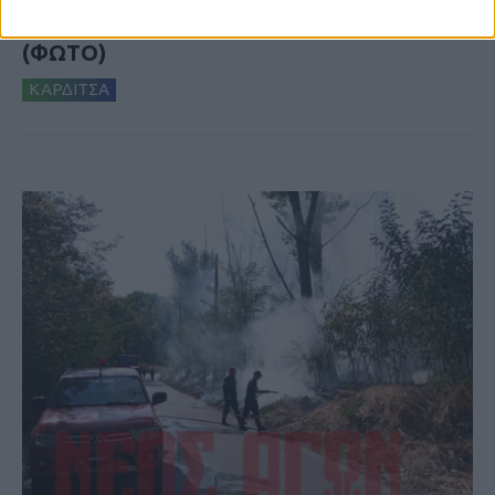
το Μορφοβούνι, έσπευσε η Πυροσβεστική
(ΦΩΤΟ)
ΚΑΡΔΙΤΣΑ