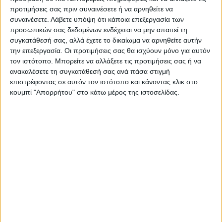
ΠΡΟΗΓΟΥΜΕΝΟ ΑΡΘΡΟ
ΕΠΟΜΕΝΟ ΑΡΘΡΟ
προτιμήσεις σας πριν συναινέσετε ή να αρνηθείτε να
Από βδομάδα αναμένεται το
Να γίνει άμεσα πράξη
συναινέσετε.
Λάβετε υπόψη ότι κάποια επεξεργασία των
τετ-α-τετ των αγροτών με
προσωπικών σας δεδομένων ενδέχεται να μην απαιτεί τη
υπουργικό κλιμάκιο
συγκατάθεσή σας, αλλά έχετε το δικαίωμα να αρνηθείτε αυτήν
την επεξεργασία. Οι προτιμήσεις σας θα ισχύουν μόνο για αυτόν
τον ιστότοπο. Μπορείτε να αλλάξετε τις προτιμήσεις σας ή να
ανακαλέσετε τη συγκατάθεσή σας ανά πάσα στιγμή
επιστρέφοντας σε αυτόν τον ιστότοπο και κάνοντας κλικ στο
κουμπί "Απορρήτου" στο κάτω μέρος της ιστοσελίδας.
ΝΕΟΣ ΑΓΩΝ
https://neosagon.gr
Η Αρχαιότερη Καθημερινή Πρωινή Εφημερίδα της Καρδίτσας