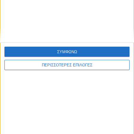
10 βαθμούς Κελσίου έπεσε η θερμοκρασία
το απόγευμα στην Καρδίτσα, πτήση
αντιχαλαζικής προστασίας στον ουρανό
ΣΥΜΦΩΝΩ
ΠΕΡΙΣΣΟΤΕΡΕΣ ΕΠΙΛΟΓΕΣ
ΘΕΣΣΑΛΙΑ FM
ΑΚΟΥΣΤΕ ΖΩΝΤΑΝΑ
ΕΠΙΚΕΦΑΛΗΣ ΕΙΔΗΣΕΙΣ