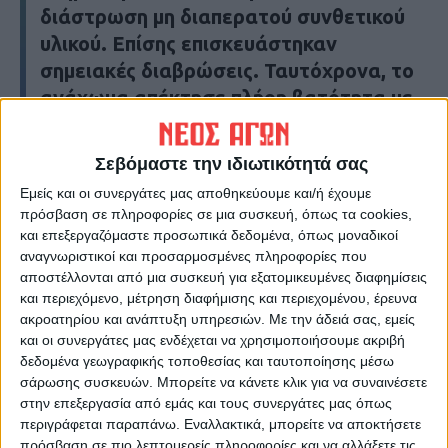
διάστρωση μη διαπερατού συνθετικού
υλικού. Επίσης επισκευάστηκαν
σημειακές διαβρώσεις. Ταυτόχρονα, το
ανάχωμα απέκτησε πλήρη βατότητα με
διάστρωση της στέψης με θραυστά
υλικά λατομείου σε μήκος περίπου 2
Σεβόμαστε την ιδιωτικότητά σας
χιλιομέτρων.
Εμείς και οι συνεργάτες μας αποθηκεύουμε και/ή έχουμε
πρόσβαση σε πληροφορίες σε μια συσκευή, όπως τα cookies,
και επεξεργαζόμαστε προσωπικά δεδομένα, όπως μοναδικοί
Τελευταίες Ειδήσεις Σήμερα
αναγνωριστικοί και προσαρμοσμένες πληροφορίες που
αποστέλλονται από μια συσκευή για εξατομικευμένες διαφημίσεις
και περιεχόμενο, μέτρηση διαφήμισης και περιεχομένου, έρευνα
Ακολούθησε την εφημερίδα ΝΕΟΣ
ακροατηρίου και ανάπτυξη υπηρεσιών.
Με την άδειά σας, εμείς
ΑΓΩΝ στο Google News!
και οι συνεργάτες μας ενδέχεται να χρησιμοποιήσουμε ακριβή
δεδομένα γεωγραφικής τοποθεσίας και ταυτοποίησης μέσω
Όλες οι εξελίξεις στην περιοχή της
σάρωσης συσκευών. Μπορείτε να κάνετε κλικ για να συναινέσετε
Καρδίτσας και ευρύτερα της Θεσσαλίας
στην επεξεργασία από εμάς και τους συνεργάτες μας όπως
περιγράφεται παραπάνω. Εναλλακτικά, μπορείτε να αποκτήσετε
πρόσβαση σε πιο λεπτομερείς πληροφορίες και να αλλάξετε τις