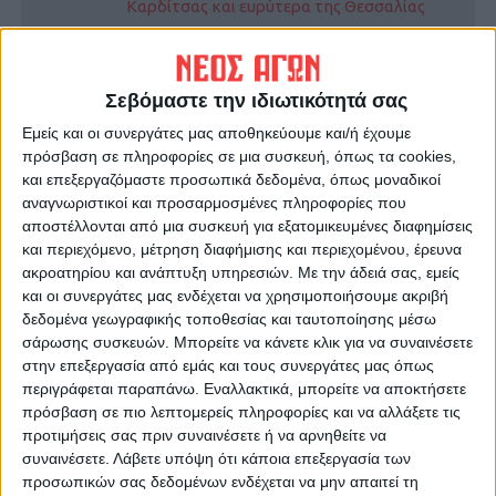
Καρδίτσας και ευρύτερα της Θεσσαλίας
ΠΡΟΗΓΟΥΜΕΝΟ ΑΡΘΡΟ
ΕΠΟΜΕΝΟ ΑΡΘΡΟ
Σεβόμαστε την ιδιωτικότητά σας
Σπουδαία πρόκριση για τα
Φωτιά σε εκκοκκιστήριο
κορίτσια του ΣΠΑΚ!
στην Ιτέα
Εμείς και οι συνεργάτες μας αποθηκεύουμε και/ή έχουμε
πρόσβαση σε πληροφορίες σε μια συσκευή, όπως τα cookies,
και επεξεργαζόμαστε προσωπικά δεδομένα, όπως μοναδικοί
αναγνωριστικοί και προσαρμοσμένες πληροφορίες που
αποστέλλονται από μια συσκευή για εξατομικευμένες διαφημίσεις
και περιεχόμενο, μέτρηση διαφήμισης και περιεχομένου, έρευνα
ακροατηρίου και ανάπτυξη υπηρεσιών.
Με την άδειά σας, εμείς
και οι συνεργάτες μας ενδέχεται να χρησιμοποιήσουμε ακριβή
δεδομένα γεωγραφικής τοποθεσίας και ταυτοποίησης μέσω
σάρωσης συσκευών. Μπορείτε να κάνετε κλικ για να συναινέσετε
Δημοσιογραφική Ομάδα ΝΕΟΣ ΑΓΩΝ
στην επεξεργασία από εμάς και τους συνεργάτες μας όπως
https://neosagon.gr
περιγράφεται παραπάνω. Εναλλακτικά, μπορείτε να αποκτήσετε
πρόσβαση σε πιο λεπτομερείς πληροφορίες και να αλλάξετε τις
Η Αρχαιότερη Καθημερινή Πρωινή Εφημερίδα της Καρδίτσας
προτιμήσεις σας πριν συναινέσετε ή να αρνηθείτε να
συναινέσετε.
Λάβετε υπόψη ότι κάποια επεξεργασία των
προσωπικών σας δεδομένων ενδέχεται να μην απαιτεί τη