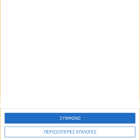
ΚΑΡΔΙΤΣΑ
3ο Οικοτουριστικό Stefaniada Lake
Festival
ΘΕΣΣΑΛΙΑ FM
ΣΥΜΦΩΝΩ
ΑΚΟΥΣΤΕ ΖΩΝΤΑΝΑ
ΠΕΡΙΣΣΟΤΕΡΕΣ ΕΠΙΛΟΓΕΣ