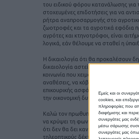
του ειδικού φόρου κατανάλωσης για τ
στοχευμένες επιδοτήσεις για να αντι
ρήτρα αναπροσαρμογής στο αγροτικό 
ζωοτροφές και τα αγροτικά εφόδια 
αγρότες και κτηνοτρόφοι, είναι αιτή
λογικά, εάν θέλουμε να σταθεί η ύπαιθ
Η δικαιολογία ότι θα προκαλέσουν δη
δικαιολογία αστεία. Διότι αποτελεί ε
κοινωνία που χειμάζεται. Δεν μπορεί ν
αναθέσεις, να κόβεις τη 13η σύνταξη κα
επικουρικής ασφάλισης, 7 δισ. εξοπλισ
Εμείς και οι συνεργ
την οικονομική δυνατότητα να στηρίξε
cookies, και επεξε
πληροφορίες που απο
διαφήμισης και περι
Καλώ τον πρωθυπουργό να σταματήσε
συνεργάτες μας ενδέ
να κρύψει τη φωνή των ανθρώπων που 
μέσω σάρωσης συσκευ
ότι δεν θα δει κανείς το τελευταίο δ
συνεργάτες μας όπω
τηλεοπτικούς δέκτες. Και τον καλώ ν
λεπτομερείς πληροφορ