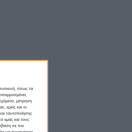
 συσκευή, όπως τα
προσαρμοσμένες
ιεχόμενο, μέτρηση
ς, εμείς και οι
και ταυτοποίησης
ό εμάς και τους
σβαση σε πιο
τε να συναινέσετε.