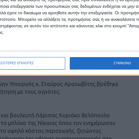
και να δίνει εντολή να κόβονται από το
ποια επεξεργασία των προσωπικών σας δεδομένων ενδέχεται να μην απ
λά έχετε το δικαίωμα να αρνηθείτε αυτήν την επεξεργασία. Οι προτιμήσ
ας και οι διεκδικήσεις τους» ανέφερε μεταξύ
ιστότοπο. Μπορείτε να αλλάξετε τις προτιμήσεις σας ή να ανακαλέσετε
στρέφοντας σε αυτόν τον ιστότοπο και κάνοντας κλικ στο κουμπί "Απ
ς.
 «ένα πολύ σημαντικό μέρος του αγροτικού
ύσκολη πραγματικότητα, αλλά δεν το έχει μάθει
ποιήσεις», χαρακτηρίζοντας «πρωτοφανή» τον
ού κόσμου από τη σφαίρα των κεντρικών μέσων
ΣΣΟΤΕΡΕΣ ΕΠΙΛΟΓΕΣ
ΣΥΜΦΩΝΩ
ώην Υπουργός κ. Σταύρος Αραχωβίτης βρέθηκε
ζήτηση με τους αγρότες.
 και βουλευτή Λάρισας Κυριάκο Βελόπουλο
το μπλόκο της Νίκαιας όπου τον ενημέρωσαν
ια το υψηλό κόστος παραγωγής, ζητώντας
κατάργηση της ρήτρας αναπροσαρμογής στο