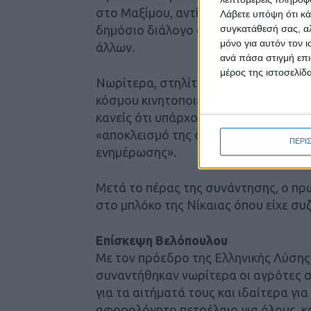
στο Μαξίμου, αντί να στέλνει τα ΜΑΤ 
Λάβετε υπόψη ότι κά
συγκατάθεσή σας, αλ
δημόσιο διάλογο οι φωνές διαμαρτυρί
μόνο για αυτόν τον 
άλλων.
ανά πάσα στιγμή επι
μέρος της ιστοσελίδα
Νωρίτερα, στηλίτευσε το γεγονός ότι
κόσμου κινητοποιείται για μία πολύ δ
κανείς ότι υπάρχουν αυτές οι κινητο
«αποκλεισμό της φωνής του αγροτικ
ΠΕΡΙ
ενημέρωσης».
Μετά το πέρας της συνάντησης, ο πρ
στο μπλόκο της Νίκαιας όπου είχε συ
Eπίσκεψη Βελόπουλου
Με τον πρόεδρο της Ελληνικής Λύσης
συναντήθηκαν νωρίτερα οι αγρότες σ
για τα αιτήματά τους και ιδαίτερα γ
αφορολόγητο πετρέλαιο για όλους, 