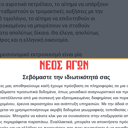
ο αγροτικό πετρέλαιο, το αίτημα να υπάρξουν
σταθμιστούν οι τρομακτικές αυξήσεις με την
τιμολόγιο, το αίτημα να επιδοτηθούν οι
προκειμένου να μπορέσουν να σταθούν
ματα απολύτως δίκαια. Θα έλεγα, απολύτως
ρος και η ελληνική οικονομία.
μοσιονομικό εκτροχιασμό είναι μία
πιλογή της κυβέρνησης να μην στηρίξει την
α κάνεις 5 δισ., ίσως και παραπάνω, απευθείας
ι να δίνει 1,5 δις. για την ιδιωτικοποίηση της
Σεβόμαστε την ιδιωτικότητά σας
μούς και την ίδια στιγμή να λες ότι δεν έχεις
άτες μας αποθηκεύουμε και/ή έχουμε πρόσβαση σε πληροφορίες σε μια
ις την κοινωνία που χειμάζεται.
ργαζόμαστε προσωπικά δεδομένα, όπως μοναδικοί αναγνωριστικοί και 
στέλλονται από μια συσκευή για εξατομικευμένες διαφημίσεις και περ
εχομένου, έρευνα ακροατηρίου και ανάπτυξη υπηρεσιών.
Με την άδειά σα
ι την καθεστωτική πολιτική, που προσπαθεί
χεται να χρησιμοποιήσουμε ακριβή δεδομένα γεωγραφικής τοποθεσίας 
αγωνίζονται και διεκδικούν. Δεν είναι τυχαίο
ών. Μπορείτε να κάνετε κλικ για να συναινέσετε στην επεξεργασία απ
ιάστημα τις αγροτικές κινητοποιήσεις στους
ς περιγράφεται παραπάνω. Εναλλακτικά, μπορείτε να αποκτήσετε πρό
α συζητήσει μαζί τους, όπως έκανα εγώ το 2016
ίες και να αλλάξετε τις προτιμήσεις σας πριν συναινέσετε ή να αρνηθεί