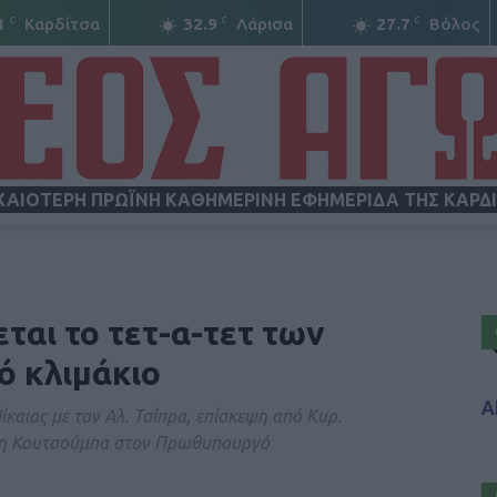
C
C
C
1
Καρδίτσα
32.9
Λάρισα
27.7
Βόλος
ΧΑΙΟΤΕΡΗ ΠΡΩΪΝΗ ΚΑΘΗΜΕΡΙΝΗ ΕΦΗΜΕΡΙΔΑ ΤΗΣ ΚΑΡΔ
ΝΕΟΣ
αι το τετ-α-τετ των
ό κλιμάκιο
Α
αιας με τον Αλ. Τσίπρα, επίσκεψη από Κυρ.
ΑΓΩΝ
ση Κουτσούμπα στον Πρωθυπουργό