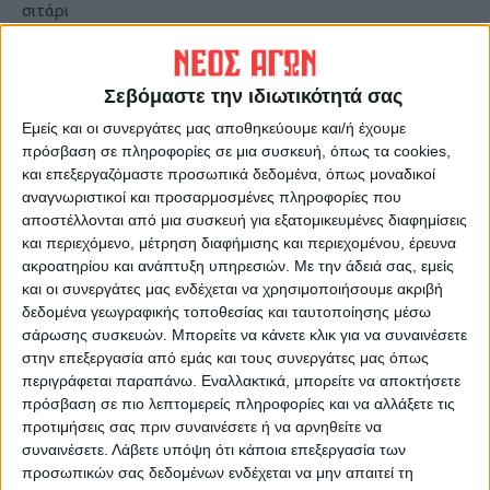
σιτάρι
Σεβόμαστε την ιδιωτικότητά σας
Εμείς και οι συνεργάτες μας αποθηκεύουμε και/ή έχουμε
πρόσβαση σε πληροφορίες σε μια συσκευή, όπως τα cookies,
και επεξεργαζόμαστε προσωπικά δεδομένα, όπως μοναδικοί
αναγνωριστικοί και προσαρμοσμένες πληροφορίες που
αποστέλλονται από μια συσκευή για εξατομικευμένες διαφημίσεις
ΝΕΟΣ ΑΓΩΝ
και περιεχόμενο, μέτρηση διαφήμισης και περιεχομένου, έρευνα
https://neosagon.gr
ακροατηρίου και ανάπτυξη υπηρεσιών.
Με την άδειά σας, εμείς
και οι συνεργάτες μας ενδέχεται να χρησιμοποιήσουμε ακριβή
Η Αρχαιότερη Καθημερινή Πρωινή Εφημερίδα της Καρδίτσας
δεδομένα γεωγραφικής τοποθεσίας και ταυτοποίησης μέσω
σάρωσης συσκευών. Μπορείτε να κάνετε κλικ για να συναινέσετε
στην επεξεργασία από εμάς και τους συνεργάτες μας όπως
περιγράφεται παραπάνω. Εναλλακτικά, μπορείτε να αποκτήσετε
πρόσβαση σε πιο λεπτομερείς πληροφορίες και να αλλάξετε τις
προτιμήσεις σας πριν συναινέσετε ή να αρνηθείτε να
ΠΑΡΟΜΟΙΑ ΑΡΘΡΑ
συναινέσετε.
Λάβετε υπόψη ότι κάποια επεξεργασία των
προσωπικών σας δεδομένων ενδέχεται να μην απαιτεί τη