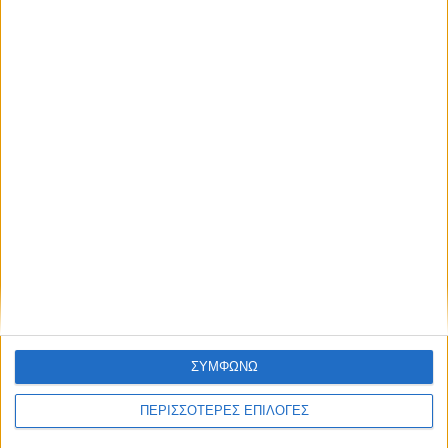
Ολοκληρώθηκε η ασφαλτόστρωση σε
τμήματα των Σοφάδων
ΘΕΣΣΑΛΙΑ FM
ΑΚΟΥΣΤΕ ΖΩΝΤΑΝΑ
ΣΥΜΦΩΝΩ
ΠΕΡΙΣΣΟΤΕΡΕΣ ΕΠΙΛΟΓΕΣ
ΕΠΙΚΕΦΑΛΗΣ ΕΙΔΗΣΕΙΣ