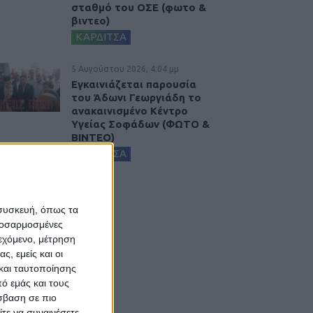
σταθμό του ΟΣΕ (φωτο &
βιντεο)
ΚΑΡΔΙΤΣΑ
5 Αυγούστου 2026, 4:04 μμ
Εγκαινιάζεται παρουσία
του Άδωνι Γεωργιάδη το
ανακαινισμένο Κέντρο
Υγείας Σοφάδων (ΦΩΤΟ &
ΒΙΝΤΕΟ)
ΚΑΡΔΙΤΣΑ
 συσκευή, όπως τα
προσαρμοσμένες
ιεχόμενο, μέτρηση
ς, εμείς και οι
και ταυτοποίησης
ό εμάς και τους
σβαση σε πιο
τε να συναινέσετε.