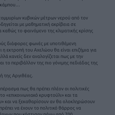
ύ κάμπου…
τομμυρίων κυβικών μέτρων νερού από τον
δηγείται με μαθηματική ακρίβεια σε
 καθώς το φαινόμενο της κλιματικής κρίσης
ρούς διάφορες φωνές με υποτιθέμενη
ι η εκτροπή του Αχελώου θα είναι επιζήμια για
λλά κανείς δεν αναλογίζεται πως με την
το περιβάλλον της πιο γόνιμης πεδιάδας της
χή της Αργιθέας.
πέρασμα πως θα πρέπει πλέον οι πολιτικές
το «επικοινωνιακό κρυφτούλι» και τα
υ» και να ξεκαθαρίσουν αν θα ολοκληρώσουν
πρέπει να έχουν το πολιτικό θάρρος να
έργων που κόστισαν πάνω από 700