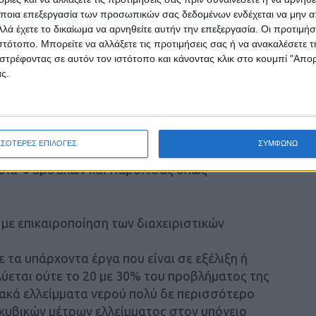
ποια επεξεργασία των προσωπικών σας δεδομένων ενδέχεται να μην απ
την τωρινή ηγεσία του ΥΠΕΝ δεν διαφαίνεται
λά έχετε το δικαίωμα να αρνηθείτε αυτήν την επεξεργασία. Οι προτιμήσ
ιστότοπο. Μπορείτε να αλλάξετε τις προτιμήσεις σας ή να ανακαλέσετε
 έργου μεσαίας εμβέλειας όπως είναι το
στρέφοντας σε αυτόν τον ιστότοπο και κάνοντας κλικ στο κουμπί "Απ
 με τις απαλλοτριώσεις, ενώ παρόμοια
ς.
ά υπάρχουν και για το φράγμα Μουζακίου.
αίνεται ωστόσο πολιτική βούληση από τη
εί, με παρόμοιο τρόπο (ΣΔΙΤ) όπως και το
ΣΣΟΤΕΡΕΣ ΕΠΙΛΟΓΕΣ
ΣΥΜΦΩΝΩ
σάλων, λόγω του καταλυτικού ρόλου που θα
ασία Φαρσάλων και Καρδίτσας όπως
 με επικαιροποίηση των διαχειριστικών
 τα υπάρχοντα έργα που είναι σε εξέλιξη ή
λύεται ούτε το 20 με 30% του προβλήματος της
ακά ελλείμματα νερού πολύ δε περισσότερο
. κυβικών μέτρων ελλείμματος στον υπόγειο