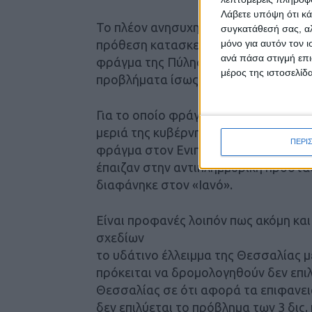
Λάβετε υπόψη ότι κά
Το πλέον ανησυχητικό είναι πως από 
συγκατάθεσή σας, αλ
μόνο για αυτόν τον 
πρόθεση κατασκευής ενός σημαντικού
ανά πάσα στιγμή επι
φράγμα της Πύλης λόγω προβλημάτων
μέρος της ιστοσελίδα
προβλήματα ίσως ακόμη πιο σημαντικ
Για το οποίο φράγμα Μουζακίου διαφ
μεριά της κυβέρνησης να κατασκευαστ
ΠΕΡΙ
φράγμα στον Ενιπέα στη Σκοπιά Φαρ
έπαιζαν στην αντιπλημμυρική προστ
διαφάνηκε στον «Ιανό».
Είναι προφανές λοιπόν πως ακόμη και
σχεδίων
το υδάτινο έλλειμμα της Θεσσαλίας με
πρόκειται να δρομολογηθούν δεν επι
Θεσσαλίας σε ότι αφορά τα επιφανει
δεν επιλύεται το πρόβλημα των 3 δις