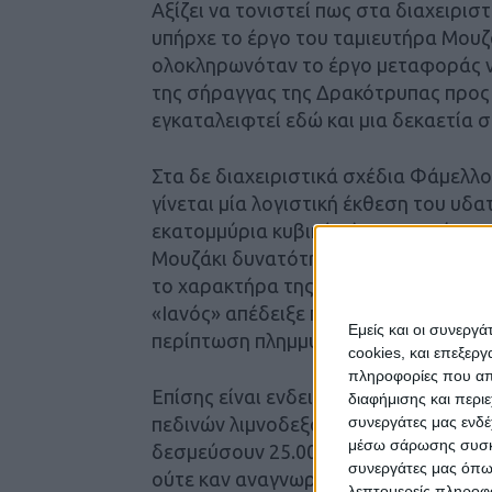
Αξίζει να τονιστεί πως στα διαχειρι
υπήρχε το έργο του ταμιευτήρα Μουζα
ολοκληρωνόταν το έργο μεταφοράς ν
της σήραγγας της Δρακότρυπας προς 
εγκαταλειφτεί εδώ και μια δεκαετία σ
Στα δε διαχειριστικά σχέδια Φάμελλ
γίνεται μία λογιστική έκθεση του υδα
εκατομμύρια κυβικά μέτρα νερού, πρ
Μουζάκι δυνατότητας ταμίευσης μόλις
το χαρακτήρα της αντιπλημμυρικής θω
«Ιανός» απέδειξε πως από την περιοχ
Εμείς και οι συνεργ
περίπτωση πλημμυρικών φαινομένων.
cookies, και επεξε
πληροφορίες που απο
Επίσης είναι ενδεικτικό ότι τα σχέδ
διαφήμισης και περι
συνεργάτες μας ενδέ
πεδινών λιμνοδεξαμενών ύψους 75 εκ
μέσω σάρωσης συσκευ
δεσμεύσουν 25.000 στρέμματα γόνιμη
συνεργάτες μας όπω
ούτε καν αναγνωριστικές εκθέσεις.
λεπτομερείς πληροφορ