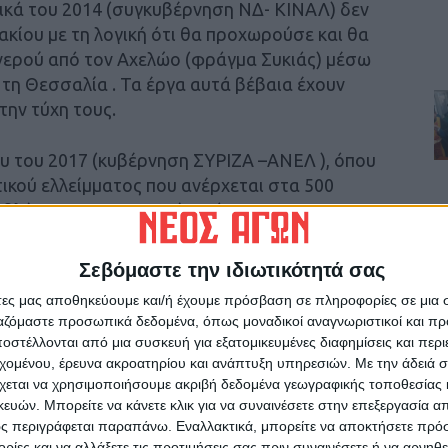
στικά του 2014 (συγκυβέρνηση ΝΔ- ΚΙΝΑΛ) δεν
κίου με τη λογική ότι θα προχωρούσε και θα
ερού από τον Αχελώο (φράγμα Συκιάς) μέσω
τη Θεσσαλία . Τα έργα αυτά βέβαια έχουν
την τύχη τους.
ου του 2017 (κυβέρνηση ΣΥΡΙΖΑ –ΑΝΕΛ ), όπου
τικού ελλείμματος που ανέρχεται στα 500
οβλέπεται η κατασκευή φράγματος στο
 20 εκατομ. κυβ, μέτρων νερού, άρα χάνει και
ράκισης της κοιλάδας του Παμίσου, γιατί ο
Σεβόμαστε την ιδιωτικότητά σας
ή ρέουν δεκάδες εκατομμύρια κυβικά μέτρα σε
άτες μας αποθηκεύουμε και/ή έχουμε πρόσβαση σε πληροφορίες σε μια
ργαζόμαστε προσωπικά δεδομένα, όπως μοναδικοί αναγνωριστικοί και 
στέλλονται από μια συσκευή για εξατομικευμένες διαφημίσεις και περ
ια Φάμελλου αναφέρουν και την κατασκευή
εχομένου, έρευνα ακροατηρίου και ανάπτυξη υπηρεσιών.
Με την άδειά σα
χεται να χρησιμοποιήσουμε ακριβή δεδομένα γεωγραφικής τοποθεσίας 
ατομμυρίων ευρώ , που αναμένεται να
ών. Μπορείτε να κάνετε κλικ για να συναινέσετε στην επεξεργασία απ
ς γης στον κάμπο, για τα οποία δεν υπάρχουν
ς περιγράφεται παραπάνω. Εναλλακτικά, μπορείτε να αποκτήσετε πρό
ίες και να αλλάξετε τις προτιμήσεις σας πριν συναινέσετε ή να αρνηθεί