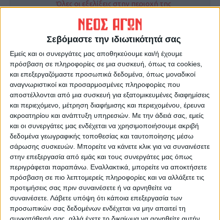
Όλες οι εξελίξεις στην περιοχή της
Καρδίτσας και ευρύτερα της Θεσσαλίας
Σεβόμαστε την ιδιωτικότητά σας
ΠΡΟΗΓΟΥΜΕΝΟ ΑΡΘΡΟ
ΕΠΟΜΕΝΟ ΑΡΘΡΟ
Εμείς και οι συνεργάτες μας αποθηκεύουμε και/ή έχουμε
Ο Σύλλογος των Απανταχού
Πόσο επίδομα θέρμανσης
πρόσβαση σε πληροφορίες σε μια συσκευή, όπως τα cookies,
Καρδιτσιωτών τίμησε την
δικαιούνται τα νοικοκυριά
και επεξεργαζόμαστε προσωπικά δεδομένα, όπως μοναδικοί
Επέτειο της 28ης Οκτωβρίου
στο Νομό Καρδίτσας
αναγνωριστικοί και προσαρμοσμένες πληροφορίες που
αποστέλλονται από μια συσκευή για εξατομικευμένες διαφημίσεις
και περιεχόμενο, μέτρηση διαφήμισης και περιεχομένου, έρευνα
ακροατηρίου και ανάπτυξη υπηρεσιών.
Με την άδειά σας, εμείς
και οι συνεργάτες μας ενδέχεται να χρησιμοποιήσουμε ακριβή
δεδομένα γεωγραφικής τοποθεσίας και ταυτοποίησης μέσω
σάρωσης συσκευών. Μπορείτε να κάνετε κλικ για να συναινέσετε
στην επεξεργασία από εμάς και τους συνεργάτες μας όπως
περιγράφεται παραπάνω. Εναλλακτικά, μπορείτε να αποκτήσετε
Δημοσιογραφική Ομάδα ΝΕΟΣ ΑΓΩΝ
πρόσβαση σε πιο λεπτομερείς πληροφορίες και να αλλάξετε τις
προτιμήσεις σας πριν συναινέσετε ή να αρνηθείτε να
https://neosagon.gr
συναινέσετε.
Λάβετε υπόψη ότι κάποια επεξεργασία των
Η Αρχαιότερη Καθημερινή Πρωινή Εφημερίδα της Καρδίτσας
προσωπικών σας δεδομένων ενδέχεται να μην απαιτεί τη
συγκατάθεσή σας, αλλά έχετε το δικαίωμα να αρνηθείτε αυτήν