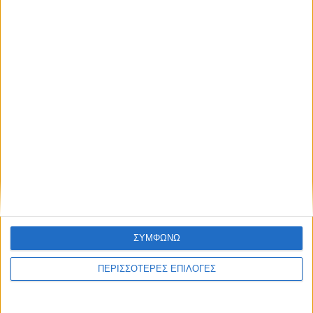
ΚΑΡΔΙΤΣΑ
Φωτιά σε φορτηγό στην Καρδίτσα
ΘΕΣΣΑΛΙΑ FM
ΑΚΟΥΣΤΕ ΖΩΝΤΑΝΑ
ΣΥΜΦΩΝΩ
ΠΕΡΙΣΣΟΤΕΡΕΣ ΕΠΙΛΟΓΕΣ
ΕΠΙΚΕΦΑΛΗΣ ΕΙΔΗΣΕΙΣ