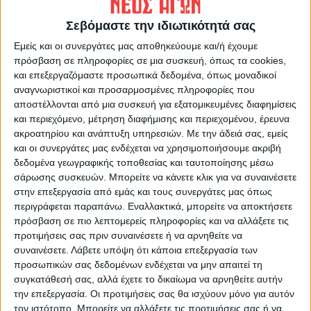
https://neosagon.gr
Σεβόμαστε την ιδιωτικότητά σας
Η Αρχαιότερη Καθημερινή Πρωινή Εφημερίδα της Καρδίτσας
Εμείς και οι συνεργάτες μας αποθηκεύουμε και/ή έχουμε
πρόσβαση σε πληροφορίες σε μια συσκευή, όπως τα cookies,
και επεξεργαζόμαστε προσωπικά δεδομένα, όπως μοναδικοί
αναγνωριστικοί και προσαρμοσμένες πληροφορίες που
αποστέλλονται από μια συσκευή για εξατομικευμένες διαφημίσεις
ΠΑΡΟΜΟΙΑ ΑΡΘΡΑ
και περιεχόμενο, μέτρηση διαφήμισης και περιεχομένου, έρευνα
ακροατηρίου και ανάπτυξη υπηρεσιών.
Με την άδειά σας, εμείς
και οι συνεργάτες μας ενδέχεται να χρησιμοποιήσουμε ακριβή
δεδομένα γεωγραφικής τοποθεσίας και ταυτοποίησης μέσω
σάρωσης συσκευών. Μπορείτε να κάνετε κλικ για να συναινέσετε
στην επεξεργασία από εμάς και τους συνεργάτες μας όπως
περιγράφεται παραπάνω. Εναλλακτικά, μπορείτε να αποκτήσετε
πρόσβαση σε πιο λεπτομερείς πληροφορίες και να αλλάξετε τις
προτιμήσεις σας πριν συναινέσετε ή να αρνηθείτε να
συναινέσετε.
Λάβετε υπόψη ότι κάποια επεξεργασία των
προσωπικών σας δεδομένων ενδέχεται να μην απαιτεί τη
συγκατάθεσή σας, αλλά έχετε το δικαίωμα να αρνηθείτε αυτήν
την επεξεργασία. Οι προτιμήσεις σας θα ισχύουν μόνο για αυτόν
τον ιστότοπο. Μπορείτε να αλλάξετε τις προτιμήσεις σας ή να