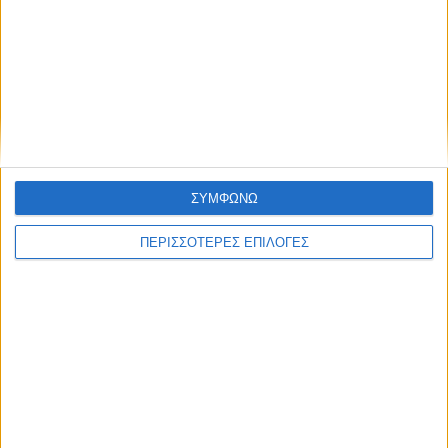
ΕΠΙΚΕΦΑΛΗΣ ΕΙΔΗΣΕΙΣ
ΣΥΜΦΩΝΩ
ΠΕΡΙΣΣΟΤΕΡΕΣ ΕΠΙΛΟΓΕΣ
8 Αυγούστου 2026, 1:21 μμ