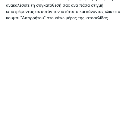
ανακαλέσετε τη συγκατάθεσή σας ανά πάσα στιγμή
επιστρέφοντας σε αυτόν τον ιστότοπο και κάνοντας κλικ στο
ΚΑΡΔΙΤΣΑ
κουμπί "Απορρήτου" στο κάτω μέρος της ιστοσελίδας.
Υψηλός ο κίνδυνος πυρκαγιάς την Κυριακή
στο Ν. Καρδίτσας