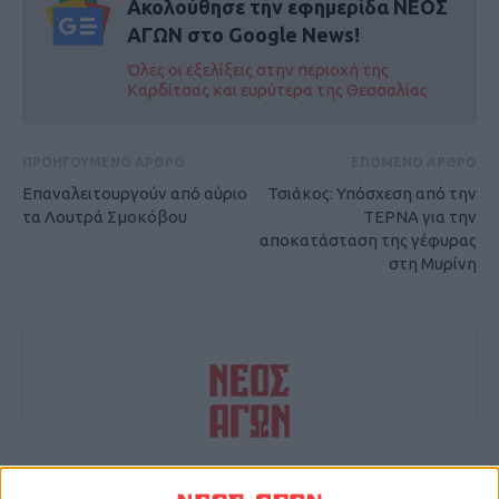
Ακολούθησε την εφημερίδα ΝΕΟΣ
ΑΓΩΝ στο Google News!
Όλες οι εξελίξεις στην περιοχή της
Καρδίτσας και ευρύτερα της Θεσσαλίας
ΠΡΟΗΓΟΥΜΕΝΟ ΑΡΘΡΟ
ΕΠΟΜΕΝΟ ΑΡΘΡΟ
Επαναλειτουργούν από αύριο
Τσιάκος: Υπόσχεση από την
τα Λουτρά Σμοκόβου
ΤΕΡΝΑ για την
αποκατάσταση της γέφυρας
στη Μυρίνη
ΝΕΟΣ ΑΓΩΝ