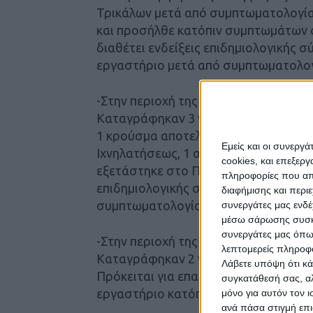
Τρικάλων μετά από συμπτωματολογία
και προσήλθε κατόπιν συμπτωμάτων σ
διαθέτει ενδείξεις επιδημιολογικής σ
εργαστήριο μετά από συμπτωματολογ
-Στην περιοχή της Λάρισας
Καταγράφηκαν 3 νέα κρούσματα Covid
1 κρούσμα αποτελεί στενή επαφή κρο
Εμείς και οι συνεργ
Ιχνηλατήσεως, 1 ακόμη αποτελεί στε
cookies, και επεξε
εξετάστηκε στο Π.Γ.Ν Λάρισας ενώ τέ
πληροφορίες που απο
επιδημιολογικής σύνδεσης και εξετάσ
διαφήμισης και περι
συμπτωματολογία.
συνεργάτες μας ενδέ
μέσω σάρωσης συσκευ
συνεργάτες μας όπω
-Στην περιοχή της Καρδίτσας
λεπτομερείς πληροφορ
Καταγράφηκαν 2 νέα κρούσματα Covid
Λάβετε υπόψη ότι κά
Πρόκειται για επαφές κρούσματος (03
συγκατάθεσή σας, αλ
εργαστήριο κατόπιν συμπτωματολογί
μόνο για αυτόν τον 
ανά πάσα στιγμή επι