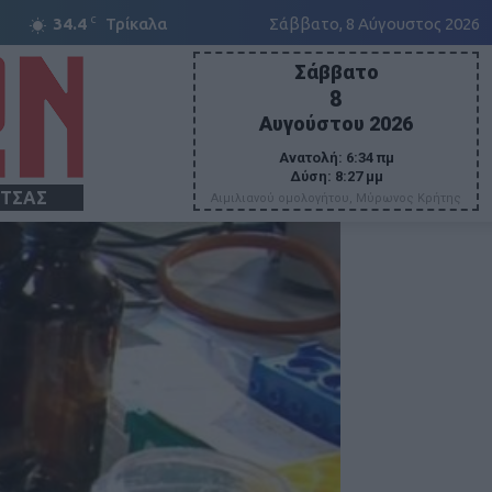
C
34.4
Τρίκαλα
Σάββατο, 8 Αύγουστος 2026
Σάββατο
8
Αυγούστου 2026
Ανατολή:
6:34 πμ
Δύση:
8:27 μμ
ΙΤΣΑΣ
Αιμιλιανού ομολογήτου, Μύρωνος Κρήτης