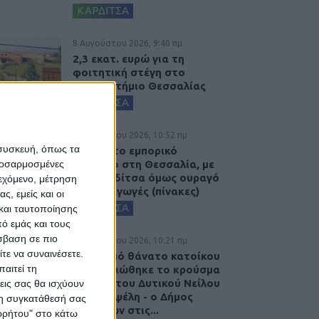
ΚΑΡΔΙΤΣΑ
8 Αυγούστου 2026, 9:40 πμ
2,3 εκατ. ευρώ για τη
φοιτητική στέγη στο
Πανεπιστήμιο Θεσσαλίας
ΚΑΡΔΙΤΣΑ
7 Αυγούστου 2026, 10:52 πμ
 συσκευή, όπως τα
Θετικό το εμπορικό
προσαρμοσμένες
ισοζύγιο στη Θεσσαλία, με
την Καρδίτσα όμως ουραγό
ιεχόμενο, μέτρηση
στις εξαγωγές (πίνακες)
ς, εμείς και οι
ΚΑΡΔΙΤΣΑ
και ταυτοποίησης
ό εμάς και τους
σβαση σε πιο
7 Αυγούστου 2026, 10:21 πμ
τε να συναινέσετε.
Μετά από θάνατο κατοίκου
αιτεί τη
επιβεβαιώθηκε το κρούσμα
του ιού του Δυτικού Νείλου
εις σας θα ισχύουν
στην Κυψέλη - ο Δήμος
 τη συγκατάθεσή σας
Σοφάδων στις...
ορρήτου" στο κάτω