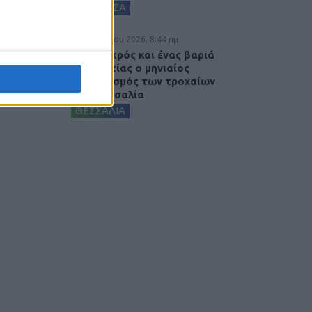
ΚΑΡΔΙΤΣΑ
7 Αυγούστου 2026, 8:44 πμ
Ένας νεκρός και ένας βαριά
τραυματίας ο μηνιαίος
απολογισμός των τροχαίων
στη Θεσσαλία
ΘΕΣΣΑΛΙΑ