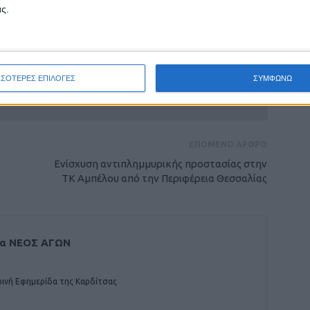
ς.
ρίδα ΝΕΟΣ ΑΓΩΝ στο Google News!
ΣΣΟΤΕΡΕΣ ΕΠΙΛΟΓΕΣ
ΣΥΜΦΩΝΩ
οχή της Καρδίτσας και ευρύτερα της Θεσσαλίας
ΕΠΟΜΕΝΟ ΑΡΘΡΟ
Ενίσχυση αντιπλημμυρικής προστασίας στην
ΤΚ Αμπέλου από την Περιφέρεια Θεσσαλίας
δα ΝΕΟΣ ΑΓΩΝ
ινή Εφημερίδα της Καρδίτσας