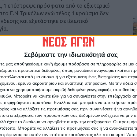
, 1 επέστρεψε πρόσφατα από το εξωτερικό
το Γ.Ν Τρικάλων ενώ τέλος 1 κρούσμα δεν
ύνδεσης και εξετάστηκε σε ιδιωτικό
ία.
 -19.
Σεβόμαστε την ιδιωτικότητά σας
ύσματος (06/09/2020) και προέκυψε κατόπιν
άτες μας αποθηκεύουμε και/ή έχουμε πρόσβαση σε πληροφορίες σε μια
νή επαφή κρούσματος (07/09/2020) και
ργαζόμαστε προσωπικά δεδομένα, όπως μοναδικοί αναγνωριστικοί και 
λος 1 κρούσμα δεν διαθέτει ενδείξεις
στέλλονται από μια συσκευή για εξατομικευμένες διαφημίσεις και περ
τηκε σε ιδιωτικό εργαστήριο μετά από
εχομένου, έρευνα ακροατηρίου και ανάπτυξη υπηρεσιών.
Με την άδειά σα
χεται να χρησιμοποιήσουμε ακριβή δεδομένα γεωγραφικής τοποθεσίας 
ών. Μπορείτε να κάνετε κλικ για να συναινέσετε στην επεξεργασία απ
ς περιγράφεται παραπάνω. Εναλλακτικά, μπορείτε να αποκτήσετε πρό
ίες και να αλλάξετε τις προτιμήσεις σας πριν συναινέσετε ή να αρνηθεί
 -19.
ποια επεξεργασία των προσωπικών σας δεδομένων ενδέχεται να μην απ
/09/2020) οι οποίες εξετάστηκαν σε ιδιωτικό
λά έχετε το δικαίωμα να αρνηθείτε αυτήν την επεξεργασία. Οι προτιμήσ
ας.
ιστότοπο. Μπορείτε να αλλάξετε τις προτιμήσεις σας ή να ανακαλέσετε
στρέφοντας σε αυτόν τον ιστότοπο και κάνοντας κλικ στο κουμπί "Απ