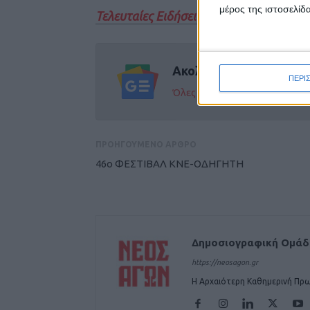
μέρος της ιστοσελίδα
Τελευταίες Ειδήσεις Σήμερα
Ακολούθησε την εφημε
ΠΕΡΙ
Όλες οι εξελίξεις στην περι
ΠΡΟΗΓΟΥΜΕΝΟ ΑΡΘΡΟ
46ο ΦΕΣΤΙΒΑΛ ΚΝΕ-ΟΔΗΓΗΤΗ
Δημοσιογραφική Ομά
https://neosagon.gr
Η Αρχαιότερη Καθημερινή Πρω