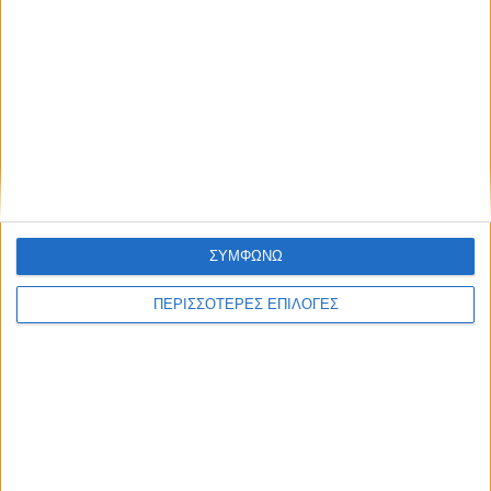
ΘΕΣΣΑΛΙΑ
776 κρατούμενοι σε εγκαταστάσεις
χωρητικότητας 600 ατόμων στις φυλακές
Τρικάλων
ΣΥΜΦΩΝΩ
ΠΕΡΙΣΣΟΤΕΡΕΣ ΕΠΙΛΟΓΕΣ