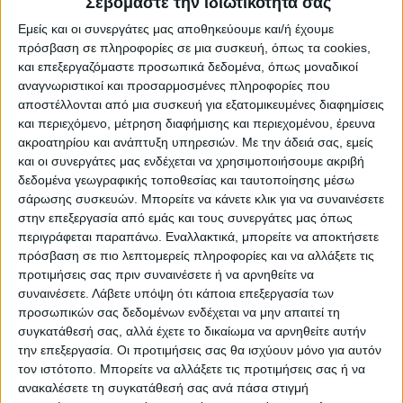
Σεβόμαστε την ιδιωτικότητά σας
Μεταβλητοί 3 με 4, στα ανατολικά
Εμείς και οι συνεργάτες μας αποθηκεύουμε και/ή έχουμε
βορειοανατολικοί 4 με 5 μποφόρ και
πρόσβαση σε πληροφορίες σε μια συσκευή, όπως τα cookies,
βαθμιαία δυτικοί βορειοδυτικοί με την ίδια
και επεξεργαζόμαστε προσωπικά δεδομένα, όπως μοναδικοί
αναγνωριστικοί και προσαρμοσμένες πληροφορίες που
ένταση. Θερμοκρασία: Από 17 έως 35 και
αποστέλλονται από μια συσκευή για εξατομικευμένες διαφημίσεις
τοπικά 36 βαθμούς Κελσίου.
και περιεχόμενο, μέτρηση διαφήμισης και περιεχομένου, έρευνα
ακροατηρίου και ανάπτυξη υπηρεσιών.
Με την άδειά σας, εμείς
και οι συνεργάτες μας ενδέχεται να χρησιμοποιήσουμε ακριβή
Νησιά Ιονίου, Ήπειρος, Δυτική Στερεά,
δεδομένα γεωγραφικής τοποθεσίας και ταυτοποίησης μέσω
Δυτική Πελοπόννησος
σάρωσης συσκευών. Μπορείτε να κάνετε κλικ για να συναινέσετε
στην επεξεργασία από εμάς και τους συνεργάτες μας όπως
Καιρός: Γενικά αίθριος. Τις μεσημβρινές και
περιγράφεται παραπάνω. Εναλλακτικά, μπορείτε να αποκτήσετε
πρόσβαση σε πιο λεπτομερείς πληροφορίες και να αλλάξετε τις
απογευματινές ώρες στα ηπειρωτικά θα
προτιμήσεις σας πριν συναινέσετε ή να αρνηθείτε να
αναπτυχθούν πρόσκαιρες νεφώσεις και στα
συναινέσετε.
Λάβετε υπόψη ότι κάποια επεξεργασία των
ορεινά θα εκδηλωθούν τοπικοί όμβροι και
προσωπικών σας δεδομένων ενδέχεται να μην απαιτεί τη
μεμονωμένες καταιγίδες. Ανεμοι: Δυτικοί
συγκατάθεσή σας, αλλά έχετε το δικαίωμα να αρνηθείτε αυτήν
την επεξεργασία. Οι προτιμήσεις σας θα ισχύουν μόνο για αυτόν
βορειοδυτικοί 3 με 4 και από το μεσημέρι
τον ιστότοπο. Μπορείτε να αλλάξετε τις προτιμήσεις σας ή να
στο Ιόνιο τοπικά 5 μποφόρ. Θερμοκρασία:
ανακαλέσετε τη συγκατάθεσή σας ανά πάσα στιγμή