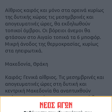
Αίθριος καιρός και μόνο στα ορεινά κυρίως
της δυτικής χώρας τις μεσημβρινές και
απογευματινές ώρες, θα εκδηλωθούν
τοπικοί όμβροι. Οι βόρειοι άνεμοι θα
φτάσουν στο Αιγαίο τοπικά τα 6 μποφόρ.
Μικρή άνοδος της θερμοκρασίας, κυρίως
στα ηπειρωτικά.
Μακεδονία, Θράκη
Καιρός: Γενικά αίθριος. Τις μεσημβρινές και
απογευματινές ώρες στη δυτική και
κεντρική Μακεδονία θα αναπτυχθούν
πρόσκαιρες νεφώσεις και στα ορεινά θα
εκδηλωθούν τοπικοί όμβροι και πιθανώς
μεμονωμένες καταιγίδες. Ανεμοι: