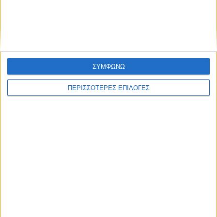
η προκαταβολή 75% τσεκ Οκτώβριο, οι
υπόλοιποι πάνε για το Νοέμβριο
ΣΥΜΦΩΝΩ
ΠΕΡΙΣΣΟΤΕΡΕΣ ΕΠΙΛΟΓΕΣ
ΘΕΣΣΑΛΙΑ FM
ΑΚΟΥΣΤΕ ΖΩΝΤΑΝΑ
ΕΠΙΚΕΦΑΛΗΣ ΕΙΔΗΣΕΙΣ