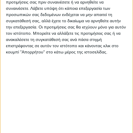
προτιμήσεις σας πριν συναινέσετε ή να αρνηθείτε να
το «Βοήθεια στο Σπίτι»
πετούσε στους κροκόδειλους
συναινέσετε.
Λάβετε υπόψη ότι κάποια επεξεργασία των
- Φρικτή ομολογία Ινδού
προσωπικών σας δεδομένων ενδέχεται να μην απαιτεί τη
serial killer
συγκατάθεσή σας, αλλά έχετε το δικαίωμα να αρνηθείτε αυτήν
την επεξεργασία. Οι προτιμήσεις σας θα ισχύουν μόνο για αυτόν
τον ιστότοπο. Μπορείτε να αλλάξετε τις προτιμήσεις σας ή να
ανακαλέσετε τη συγκατάθεσή σας ανά πάσα στιγμή
επιστρέφοντας σε αυτόν τον ιστότοπο και κάνοντας κλικ στο
κουμπί "Απορρήτου" στο κάτω μέρος της ιστοσελίδας.
ΝΕΟΣ ΑΓΩΝ
https://neosagon.gr
Η Αρχαιότερη Καθημερινή Πρωινή Εφημερίδα της Καρδίτσας
ΠΑΡΟΜΟΙΑ ΑΡΘΡΑ