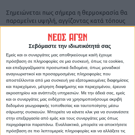
Σημειώνεται πως σήμερα η θερμοκρασία θα
παραμείνει υψηλή, αγγίζοντας κατά τόπους
τους 41 βαθμούς Κελσίου.
Πηγή: cnn.gr
Σεβόμαστε την ιδιωτικότητά σας
Εμείς και οι συνεργάτες μας αποθηκεύουμε και/ή έχουμε
Τελευταίες Ειδήσεις Σήμερα
πρόσβαση σε πληροφορίες σε μια συσκευή, όπως τα cookies,
και επεξεργαζόμαστε προσωπικά δεδομένα, όπως μοναδικοί
αναγνωριστικοί και προσαρμοσμένες πληροφορίες που
αποστέλλονται από μια συσκευή για εξατομικευμένες διαφημίσεις
Ακολούθησε την εφημερίδα ΝΕΟΣ
και περιεχόμενο, μέτρηση διαφήμισης και περιεχομένου, έρευνα
ΑΓΩΝ στο Google News!
ακροατηρίου και ανάπτυξη υπηρεσιών.
Με την άδειά σας, εμείς
και οι συνεργάτες μας ενδέχεται να χρησιμοποιήσουμε ακριβή
Όλες οι εξελίξεις στην περιοχή της
Καρδίτσας και ευρύτερα της Θεσσαλίας
δεδομένα γεωγραφικής τοποθεσίας και ταυτοποίησης μέσω
σάρωσης συσκευών. Μπορείτε να κάνετε κλικ για να συναινέσετε
στην επεξεργασία από εμάς και τους συνεργάτες μας όπως
περιγράφεται παραπάνω. Εναλλακτικά, μπορείτε να αποκτήσετε
ΠΡΟΗΓΟΥΜΕΝΟ ΑΡΘΡΟ
ΕΠΟΜΕΝΟ ΑΡΘΡΟ
πρόσβαση σε πιο λεπτομερείς πληροφορίες και να αλλάξετε τις
Το 2021 τα αποτελέσματα για
Σκότωνε ταξιτζήδες και τους