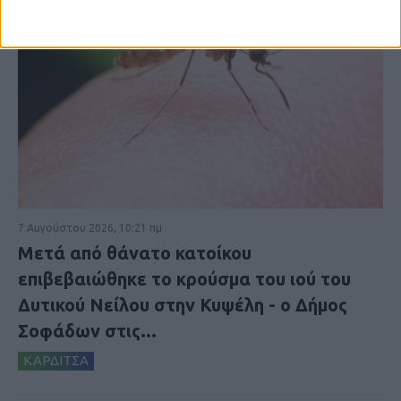
7 Αυγούστου 2026, 10:21 πμ
Μετά από θάνατο κατοίκου
επιβεβαιώθηκε το κρούσμα του ιού του
Δυτικού Νείλου στην Κυψέλη - ο Δήμος
Σοφάδων στις...
ΚΑΡΔΙΤΣΑ