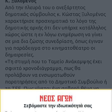
Κ. Ξυλομένος
Από την πλευρά του ο ανεξάρτητος
δημοτικός σύμβουλος κ. Κώστας Ξυλομένος
χαρακτήρισε προσχηματικό το λόγο της
δημοτικής αρχής ότι δεν υπήρχε κατάλληλος
χώρος ώστε η εν λόγω ενημέρωση να γίνει
σε μια δια ζώσης συνεδρίαση, όπως έγιναν
για παράδειγμα στο κινηματοθέατρο οι
δημαιρεσίες.
«Τη στιγμή που το Ταμείο Ανάκαμψης έχει
σφιχτό χρονοδιάγραμμα, πως θα
προλάβουν να ενσωματωθούν
παρατηρήσεις από το Δημοτικό Συμβούλιο ή
το ΤΕΕ. Πως γίνεται ένα σοβαρό θέμα να
αντιμετωπίζεται με αυτό τον τρόπο και να
συζητιέται μέσω τηλεδιάσκεψης;» ανέφερε
Σεβόμαστε την ιδιωτικότητά σας
μεταξύ άλλων και πρόσθεσε ότι ο ίδιο