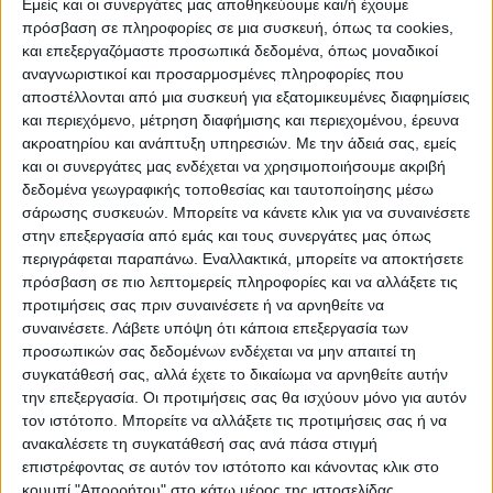
Εμείς και οι συνεργάτες μας αποθηκεύουμε και/ή έχουμε
άμεσα απέστειλε τις παρατηρήσεις και
πρόσβαση σε πληροφορίες σε μια συσκευή, όπως τα cookies,
προτάσεις του επί του σχεδίου.
και επεξεργαζόμαστε προσωπικά δεδομένα, όπως μοναδικοί
Απαντώντας ο Πρόεδρος του Δημοτικού
αναγνωριστικοί και προσαρμοσμένες πληροφορίες που
αποστέλλονται από μια συσκευή για εξατομικευμένες διαφημίσεις
Συμβουλίου κ. Θωμάς Κόντος είπε ότι η
και περιεχόμενο, μέτρηση διαφήμισης και περιεχομένου, έρευνα
Δημοτική Αρχή ανέμενε το ΦΕΚ με τη
ακροατηρίου και ανάπτυξη υπηρεσιών.
Με την άδειά σας, εμείς
χαλάρωση των μέτρων, μήπως επέτρεπε τη
και οι συνεργάτες μας ενδέχεται να χρησιμοποιήσουμε ακριβή
σύγκλιση συνεδρίασης δια ζώσης έστω με
δεδομένα γεωγραφικής τοποθεσίας και ταυτοποίησης μέσω
σάρωσης συσκευών. Μπορείτε να κάνετε κλικ για να συναινέσετε
rapid test κάτι που τελικά δεν συνέβη, ενώ
στην επεξεργασία από εμάς και τους συνεργάτες μας όπως
διευκρίνισε ότι στις δημαιρεσίες που έγιναν
περιγράφεται παραπάνω. Εναλλακτικά, μπορείτε να αποκτήσετε
στο δημοτικό κινηματοθέατρο υπήρχε
πρόσβαση σε πιο λεπτομερείς πληροφορίες και να αλλάξετε τις
προτιμήσεις σας πριν συναινέσετε ή να αρνηθείτε να
σχετική απόφαση μόνο για το συγκεκριμένο
συναινέσετε.
Λάβετε υπόψη ότι κάποια επεξεργασία των
θέμα.
προσωπικών σας δεδομένων ενδέχεται να μην απαιτεί τη
Μετά την παρουσίαση, ο κ. Ξυλομένος
συγκατάθεσή σας, αλλά έχετε το δικαίωμα να αρνηθείτε αυτήν
σημείωσε ότι έγινε λόγος για πλήρη
την επεξεργασία. Οι προτιμήσεις σας θα ισχύουν μόνο για αυτόν
τον ιστότοπο. Μπορείτε να αλλάξετε τις προτιμήσεις σας ή να
ωριμότητα μελέτης και των προτεινόμενων
ανακαλέσετε τη συγκατάθεσή σας ανά πάσα στιγμή
παρεμβάσεων. «Ο Δήμαρχος από την άλλη
επιστρέφοντας σε αυτόν τον ιστότοπο και κάνοντας κλικ στο
κάνει λόγο για προμελέτη» ανέφερε και
κουμπί "Απορρήτου" στο κάτω μέρος της ιστοσελίδας.