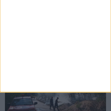
5 Αυγούστου 2026, 6:14 μμ
Παρανάλωμα του πυρός έγινε ΙΧ έξω από
το Μορφοβούνι, έσπευσε η Πυροσβεστική
(ΦΩΤΟ)
ΚΑΡΔΙΤΣΑ