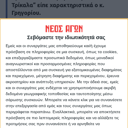
Τρίκαλα” είπε χαρακτηριστικά ο κ.
Γρηγορίου.
Τ.Σ.
Σεβόμαστε την ιδιωτικότητά σας
Τελευταίες Ειδήσεις Σήμερα
Εμείς και οι συνεργάτες μας αποθηκεύουμε και/ή έχουμε
πρόσβαση σε πληροφορίες σε μια συσκευή, όπως τα cookies,
και επεξεργαζόμαστε προσωπικά δεδομένα, όπως μοναδικοί
Ακολούθησε την εφημερίδα ΝΕΟΣ
αναγνωριστικοί και προσαρμοσμένες πληροφορίες που
ΑΓΩΝ στο Google News!
αποστέλλονται από μια συσκευή για εξατομικευμένες διαφημίσεις
Όλες οι εξελίξεις στην περιοχή της
και περιεχόμενο, μέτρηση διαφήμισης και περιεχομένου, έρευνα
Καρδίτσας και ευρύτερα της Θεσσαλίας
ακροατηρίου και ανάπτυξη υπηρεσιών.
Με την άδειά σας, εμείς
και οι συνεργάτες μας ενδέχεται να χρησιμοποιήσουμε ακριβή
δεδομένα γεωγραφικής τοποθεσίας και ταυτοποίησης μέσω
ΠΡΟΗΓΟΥΜΕΝΟ ΑΡΘΡΟ
ΕΠΟΜΕΝΟ ΑΡΘΡΟ
σάρωσης συσκευών. Μπορείτε να κάνετε κλικ για να συναινέσετε
στην επεξεργασία από εμάς και τους συνεργάτες μας όπως
Από τις δύο εβδομάδες και το
Αναστολή της δια ζώσης
περιγράφεται παραπάνω. Εναλλακτικά, μπορείτε να αποκτήσετε
τελεύταιο... μίλι, φθάνουμε
λειτουργίας του
πρόσβαση σε πιο λεπτομερείς πληροφορίες και να αλλάξετε τις
στα δύο χρόνια και βλέπουμε!
νηπιαγωγείου Πεδινού
προτιμήσεις σας πριν συναινέσετε ή να αρνηθείτε να