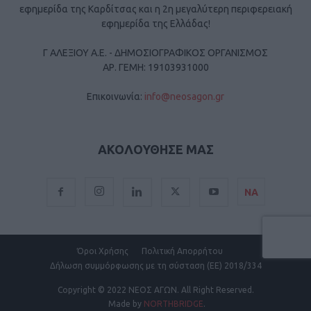
εφημερίδα της Καρδίτσας και η 2η μεγαλύτερη περιφερειακή
εφημερίδα της Ελλάδας!
Γ ΑΛΕΞΙΟΥ Α.Ε. - ΔΗΜΟΣΙΟΓΡΑΦΙΚΟΣ ΟΡΓΑΝΙΣΜΟΣ
ΑΡ. ΓΕΜΗ: 19103931000
Επικοινωνία:
info@neosagon.gr
ΑΚΟΛΟΥΘΗΣΕ ΜΑΣ
ΝΑ
Όροι Χρήσης
Πολιτική Απορρήτου
Δήλωση συμμόρφωσης με τη σύσταση (ΕΕ) 2018/334
Copyright
© 2022 ΝΕΟΣ ΑΓΩΝ.
All Right Reserved.
Made by
NORTHBRIDGE
.