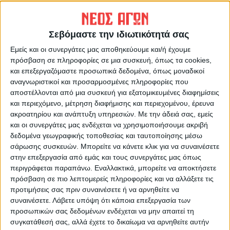
ΠΡΟΗΓΟΥΜΕΝΟ ΑΡΘΡΟ
ΕΠΟΜΕΝΟ ΑΡΘΡΟ
Διάγγελμα Μπάιντεν:
Από 14 Μαρτίου έως 15
Σεβόμαστε την ιδιωτικότητά σας
«Θέλουμε τη διπλωματία,
Απριλίου οι αιτήσεις για τη
αλλά οι ΗΠΑ είναι έτοιμες για
νέα νιτρορύπανση - ποιές
Εμείς και οι συνεργάτες μας αποθηκεύουμε και/ή έχουμε
ό,τι και αν συμβεί»
περιοχές του Ν. Καρδίτσας
πρόσβαση σε πληροφορίες σε μια συσκευή, όπως τα cookies,
αφορά
και επεξεργαζόμαστε προσωπικά δεδομένα, όπως μοναδικοί
αναγνωριστικοί και προσαρμοσμένες πληροφορίες που
αποστέλλονται από μια συσκευή για εξατομικευμένες διαφημίσεις
και περιεχόμενο, μέτρηση διαφήμισης και περιεχομένου, έρευνα
ακροατηρίου και ανάπτυξη υπηρεσιών.
Με την άδειά σας, εμείς
και οι συνεργάτες μας ενδέχεται να χρησιμοποιήσουμε ακριβή
δεδομένα γεωγραφικής τοποθεσίας και ταυτοποίησης μέσω
σάρωσης συσκευών. Μπορείτε να κάνετε κλικ για να συναινέσετε
στην επεξεργασία από εμάς και τους συνεργάτες μας όπως
περιγράφεται παραπάνω. Εναλλακτικά, μπορείτε να αποκτήσετε
ΝΕΟΣ ΑΓΩΝ
πρόσβαση σε πιο λεπτομερείς πληροφορίες και να αλλάξετε τις
https://neosagon.gr
προτιμήσεις σας πριν συναινέσετε ή να αρνηθείτε να
συναινέσετε.
Λάβετε υπόψη ότι κάποια επεξεργασία των
Η Αρχαιότερη Καθημερινή Πρωινή Εφημερίδα της Καρδίτσας
προσωπικών σας δεδομένων ενδέχεται να μην απαιτεί τη
συγκατάθεσή σας, αλλά έχετε το δικαίωμα να αρνηθείτε αυτήν