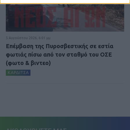
5 Αυγούστου 2026, 6:01 μμ
Επέμβαση της Πυροσβεστικής σε εστία
φωτιάς πίσω από τον σταθμό του ΟΣΕ
(φωτο & βιντεο)
ΚΑΡΔΙΤΣΑ