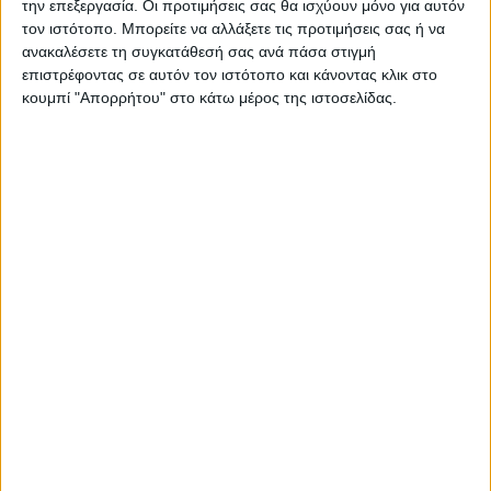
την επεξεργασία. Οι προτιμήσεις σας θα ισχύουν μόνο για αυτόν
τον ιστότοπο. Μπορείτε να αλλάξετε τις προτιμήσεις σας ή να
ανακαλέσετε τη συγκατάθεσή σας ανά πάσα στιγμή
επιστρέφοντας σε αυτόν τον ιστότοπο και κάνοντας κλικ στο
ΠΑΡΟΜΟΙΑ ΑΡΘΡΑ
κουμπί "Απορρήτου" στο κάτω μέρος της ιστοσελίδας.
ΓΝΩΜΕΣ & ΣΧΟΛΙΑ
Εγκρίθηκε η κατανομή 14 εκ. ευρώ για τα