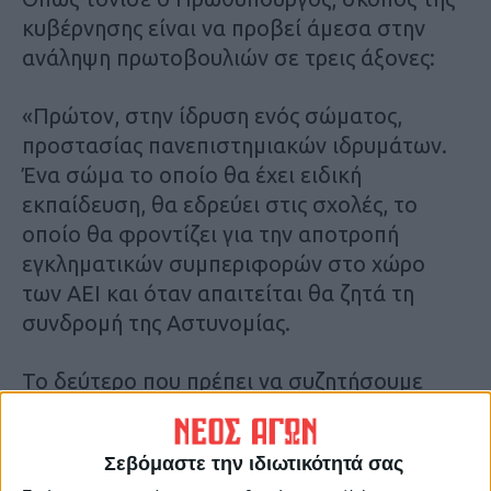
κυβέρνησης είναι να προβεί άμεσα στην
ανάληψη πρωτοβουλιών σε τρεις άξονες:
«Πρώτον, στην ίδρυση ενός σώματος,
προστασίας πανεπιστημιακών ιδρυμάτων.
Ένα σώμα το οποίο θα έχει ειδική
εκπαίδευση, θα εδρεύει στις σχολές, το
οποίο θα φροντίζει για την αποτροπή
εγκληματικών συμπεριφορών στο χώρο
των ΑΕΙ και όταν απαιτείται θα ζητά τη
συνδρομή της Αστυνομίας.
Το δεύτερο που πρέπει να συζητήσουμε
είναι πώς θα αναβαθμίσουμε συνολικά τα
μέτρα ασφάλειας που διαθέτουν τα
Σεβόμαστε την ιδιωτικότητά σας
Πανεπιστήμια σε όλα τα επίπεδα. Ποια