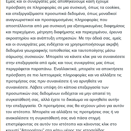
μέτρα δουλεύουν ποια δεν δουλεύουν. Τον
Εμείς και οι συνεργάτες μας αποθηκεύουμε και/ή έχουμε
πρόσβαση σε πληροφορίες σε μια συσκευή, όπως τα cookies,
έλεγχο της εισόδου και της πρόσβασης στις
και επεξεργαζόμαστε προσωπικά δεδομένα, όπως μοναδικοί
εγκαταστάσεις, μέχρι το φωτισμό, τις
αναγνωριστικοί και προσαρμοσμένες πληροφορίες που
περιφράξεις, τη χρήση τεχνικών μέσων
αποστέλλονται από μια συσκευή για εξατομικευμένες διαφημίσεις
και περιεχόμενο, μέτρηση διαφήμισης και περιεχομένου, έρευνα
όπως κλειστά κυκλώματα παρακολούθησης
ακροατηρίου και ανάπτυξη υπηρεσιών.
Με την άδειά σας, εμείς
των χώρων.
και οι συνεργάτες μας ενδέχεται να χρησιμοποιήσουμε ακριβή
δεδομένα γεωγραφικής τοποθεσίας και ταυτοποίησης μέσω
Και το τρίτο αφορά στην αυστηροποίηση
σάρωσης συσκευών. Μπορείτε να κάνετε κλικ για να συναινέσετε
στην επεξεργασία από εμάς και τους συνεργάτες μας όπως
της ποινικής νομοθεσίας για αδικήματα τα
περιγράφεται παραπάνω. Εναλλακτικά, μπορείτε να αποκτήσετε
οποία τελούνται σε περιοχές της
πρόσβαση σε πιο λεπτομερείς πληροφορίες και να αλλάξετε τις
πανεπιστημιακής κοινότητας. Εννοείται ότι
προτιμήσεις σας πριν συναινέσετε ή να αρνηθείτε να
συναινέσετε.
Λάβετε υπόψη ότι κάποια επεξεργασία των
μέχρι να προχωρήσουμε στις αναγκαίες
προσωπικών σας δεδομένων ενδέχεται να μην απαιτεί τη
αλλαγές θα πρέπει να ενεργοποιηθούν
συγκατάθεσή σας, αλλά έχετε το δικαίωμα να αρνηθείτε αυτήν
διατάξεις που ήδη ισχύουν, όμως συναντούν
την επεξεργασία. Οι προτιμήσεις σας θα ισχύουν μόνο για αυτόν
τον δισταγμό ή μερικές φορές και τον φόβο
τον ιστότοπο. Μπορείτε να αλλάξετε τις προτιμήσεις σας ή να
ανακαλέσετε τη συγκατάθεσή σας ανά πάσα στιγμή
εκείνων που οφείλουν να τις θέσουν σε
επιστρέφοντας σε αυτόν τον ιστότοπο και κάνοντας κλικ στο
κίνηση. Και εδώ ο δικός σας ρόλος, ο ρόλος
κουμπί "Απορρήτου" στο κάτω μέρος της ιστοσελίδας.