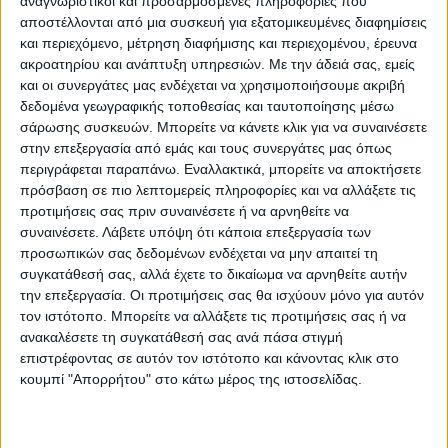
αναγνωριστικοί και προσαρμοσμένες πληροφορίες που
κυβέρνησης ήταν μια δοκιμή για το αν
αποστέλλονται από μια συσκευή για εξατομικευμένες διαφημίσεις
παρόμοιες εκδηλώσεις μπορούν να
και περιεχόμενο, μέτρηση διαφήμισης και περιεχομένου, έρευνα
ξεκινήσουν ξανά.
ακροατηρίου και ανάπτυξη υπηρεσιών.
Με την άδειά σας, εμείς
και οι συνεργάτες μας ενδέχεται να χρησιμοποιήσουμε ακριβή
δεδομένα γεωγραφικής τοποθεσίας και ταυτοποίησης μέσω
«Θα είναι ασφαλέστερο να είσαι στο
σάρωσης συσκευών. Μπορείτε να κάνετε κλικ για να συναινέσετε
Παλάου Σαν Ζόρντι από το να περπατάς
στην επεξεργασία από εμάς και τους συνεργάτες μας όπως
στο δρόμο», δήλωσε στο Reuters
περιγράφεται παραπάνω. Εναλλακτικά, μπορείτε να αποκτήσετε
πρόσβαση σε πιο λεπτομερείς πληροφορίες και να αλλάξετε τις
νωρίτερα χθες Σάββατο ο
προτιμήσεις σας πριν συναινέσετε ή να αρνηθείτε να
συνδιοργανωτής της συναυλίας, Ζόρντι
συναινέσετε.
Λάβετε υπόψη ότι κάποια επεξεργασία των
Χερερουέλα.
προσωπικών σας δεδομένων ενδέχεται να μην απαιτεί τη
συγκατάθεσή σας, αλλά έχετε το δικαίωμα να αρνηθείτε αυτήν
την επεξεργασία. Οι προτιμήσεις σας θα ισχύουν μόνο για αυτόν
Τα τεστ πριν από τη συναυλία έγιναν σε
τον ιστότοπο. Μπορείτε να αλλάξετε τις προτιμήσεις σας ή να
τρεις τοποθεσίες της
Βαρκελώνης
και
ανακαλέσετε τη συγκατάθεσή σας ανά πάσα στιγμή
πραγματοποιήθηκαν από 80 μέλη
επιστρέφοντας σε αυτόν τον ιστότοπο και κάνοντας κλικ στο
κουμπί "Απορρήτου" στο κάτω μέρος της ιστοσελίδας.
νοσηλευτικού προσωπικού που φορούσαν
πλήρη ατομικό προστατευτικό εξοπλισμό.