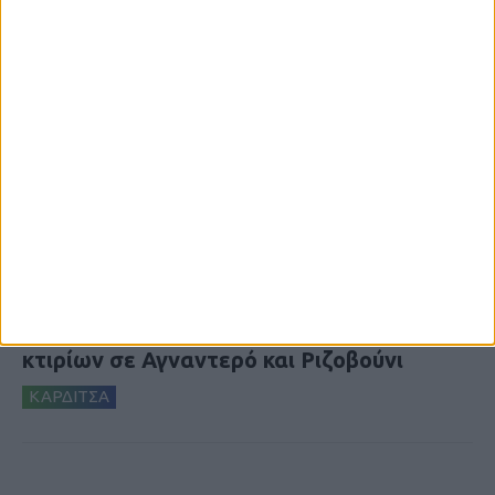
6 Αυγούστου 2026, 10:11 πμ
Ξεκινά η κατεδάφιση ετοιμόρροπων
κτιρίων σε Αγναντερό και Ριζοβούνι
ΚΑΡΔΙΤΣΑ