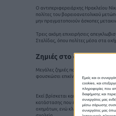
O αντιπεριφερειάρχης Ηρακλείου Νίκ
πολίτες του βορειοανατολικού μετώπ
μην πραγματοποιούν άσκοπες μετακιν
Τρεις ακόμη επιχειρήσεις απεγκλωβισ
Σταλίδας, όπου πολίτες μέσα στα οχή
Ζημιές στο οδικό δίκτυο
Μεγάλες ζημιές παρατηρούνται και στ
φουσκώσει επικίνδυνα παρασύροντας
Εμείς και οι συνεργ
cookies, και επεξε
πληροφορίες που απο
διαφήμισης και περι
Εκεί βρίσκεται και η ΕΜΑΚ για την α
συνεργάτες μας ενδέ
κατάστασης που έχει δημιουργηθεί. Σ
μέσω σάρωσης συσκευ
οχημάτων, ενώ κλειστά θα παραμείν
συνεργάτες μας όπω
σχολεία .
λεπτομερείς πληροφορ