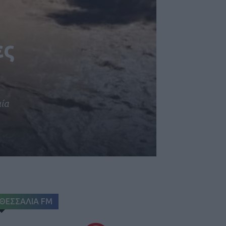
ες
ία
ΘΕΣΣΑΛΙΑ FM