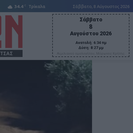
C
34.4
Τρίκαλα
Σάββατο, 8 Αύγουστος 2026
Σάββατο
8
Αυγούστου 2026
Ανατολή:
6:34 πμ
Δύση:
8:27 μμ
ΙΤΣΑΣ
Αιμιλιανού ομολογήτου, Μύρωνος Κρήτης