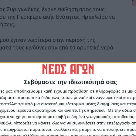
ος Συριγωνάκης, έκανε έκκληση προς τους
ου της Περιφερειακής Ενότητας Ηρακλείου να
ήσεις.
μού έγιναν νωρίτερα στην περιοχή της
ματά τους κινδύνευσαν από τα ορμητικά νερά.
Σεβόμαστε την ιδιωτικότητά σας
ο οδικό δίκτυο.Το ποτάμι των Γουβών έχει
 αυτοκίνητα προς τη θάλασσα.
άτες μας αποθηκεύουμε και/ή έχουμε πρόσβαση σε πληροφορίες σε μια
ργαζόμαστε προσωπικά δεδομένα, όπως μοναδικοί αναγνωριστικοί και 
στέλλονται από μια συσκευή για εξατομικευμένες διαφημίσεις και περ
εχομένου, έρευνα ακροατηρίου και ανάπτυξη υπηρεσιών.
Με την άδειά σα
ντιμετώπιση της εξαιρετικά δύσκολης
χεται να χρησιμοποιήσουμε ακριβή δεδομένα γεωγραφικής τοποθεσίας 
την Κάτω Βάθεια είναι αδύνατη η διέλευση των
ών. Μπορείτε να κάνετε κλικ για να συναινέσετε στην επεξεργασία απ
ουν, σύμφωνα με απόφαση του Δημάρχου τα
ς περιγράφεται παραπάνω. Εναλλακτικά, μπορείτε να αποκτήσετε πρό
ίες και να αλλάξετε τις προτιμήσεις σας πριν συναινέσετε ή να αρνηθεί