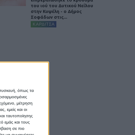
του ιού του Δυτικού Νείλου
στην Κυψέλη - ο Δήμος
Σοφάδων στις...
ΚΑΡΔΙΤΣΑ
 συσκευή, όπως τα
προσαρμοσμένες
ιεχόμενο, μέτρηση
ς, εμείς και οι
και ταυτοποίησης
ό εμάς και τους
σβαση σε πιο
τε να συναινέσετε.