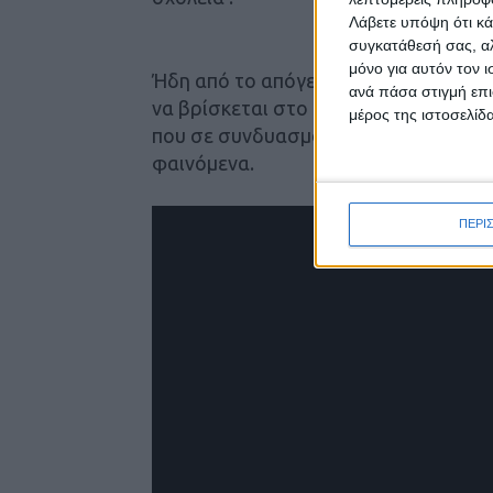
Λάβετε υπόψη ότι κά
συγκατάθεσή σας, αλ
μόνο για αυτόν τον 
Ήδη από το απόγευμα της Δευτέρας ξ
ανά πάσα στιγμή επι
να βρίσκεται στο επίκεντρο λόγω τη
μέρος της ιστοσελίδα
που σε συνδυασμό με το ήδη κορεσμ
φαινόμενα.
ΠΕΡΙ