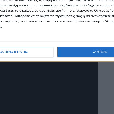
ποια επεξεργασία των προσωπικών σας δεδομένων ενδέχεται να μην απ
λά έχετε το δικαίωμα να αρνηθείτε αυτήν την επεξεργασία. Οι προτιμήσ
ιστότοπο. Μπορείτε να αλλάξετε τις προτιμήσεις σας ή να ανακαλέσετε
εκίνησαν οι βροχοπτώσεις με τη Χερσόνησο
στρέφοντας σε αυτόν τον ιστότοπο και κάνοντας κλικ στο κουμπί "Απ
ς διάρκειας και της έντασης των βροχοπτώσεων
ς.
ένο έδαφος δημιούργησαν έντονα πλημμυρικά
ΣΣΟΤΕΡΕΣ ΕΠΙΛΟΓΕΣ
ΣΥΜΦΩΝΩ