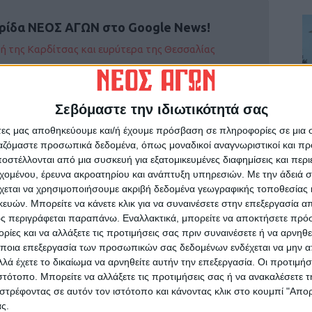
ρίδα ΝΕΟΣ ΑΓΩΝ στο Google News!
οχή της Καρδίτσας και ευρύτερα της Θεσσαλίας
ΕΠΟΜΕΝΟ ΑΡΘΡΟ
Σεβόμαστε την ιδιωτικότητά σας
Τρία χρόνια από την Εθνική Τραγωδία
άτες μας αποθηκεύουμε και/ή έχουμε πρόσβαση σε πληροφορίες σε μια
ργαζόμαστε προσωπικά δεδομένα, όπως μοναδικοί αναγνωριστικοί και 
στέλλονται από μια συσκευή για εξατομικευμένες διαφημίσεις και περ
εχομένου, έρευνα ακροατηρίου και ανάπτυξη υπηρεσιών.
Με την άδειά σα
χεται να χρησιμοποιήσουμε ακριβή δεδομένα γεωγραφικής τοποθεσίας 
ών. Μπορείτε να κάνετε κλικ για να συναινέσετε στην επεξεργασία απ
ς περιγράφεται παραπάνω. Εναλλακτικά, μπορείτε να αποκτήσετε πρό
ίες και να αλλάξετε τις προτιμήσεις σας πριν συναινέσετε ή να αρνηθεί
ινή Εφημερίδα της Καρδίτσας
ποια επεξεργασία των προσωπικών σας δεδομένων ενδέχεται να μην απ
λά έχετε το δικαίωμα να αρνηθείτε αυτήν την επεξεργασία. Οι προτιμήσ
ιστότοπο. Μπορείτε να αλλάξετε τις προτιμήσεις σας ή να ανακαλέσετε
στρέφοντας σε αυτόν τον ιστότοπο και κάνοντας κλικ στο κουμπί "Απ
ς.