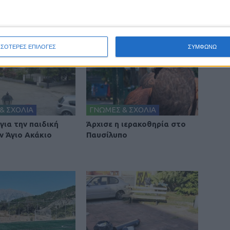
ΣΣΟΤΕΡΕΣ ΕΠΙΛΟΓΕΣ
ΣΥΜΦΩΝΩ
& ΣΧΟΛΙΑ
ΓΝΩΜΕΣ & ΣΧΟΛΙΑ
για την παιδική
Άρχισε η ιερακοθηρία στο
ν Άγιο Ακάκιο
Παυσίλυπο