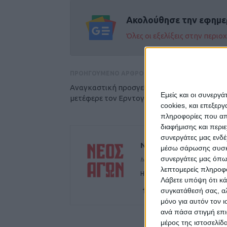
Ακολούθησε την εφημε
Όλες οι εξελίξεις στην περι
ΠΡΟΗΓΟΥΜΕΝΟ ΑΡΘΡΟ
Αναγκαστική προσγείωση ελικοπτέρου που
Εμείς και οι συνεργ
μετέφερε τον Ερντογάν
cookies, και επεξε
πληροφορίες που απο
διαφήμισης και περι
συνεργάτες μας ενδέ
ΝΕΟΣ ΑΓΩΝ
μέσω σάρωσης συσκευ
συνεργάτες μας όπω
https://neosagon.gr
λεπτομερείς πληροφορ
Η Αρχαιότερη Καθημερινή Πρω
Λάβετε υπόψη ότι κά
συγκατάθεσή σας, αλ
μόνο για αυτόν τον 
ανά πάσα στιγμή επι
μέρος της ιστοσελίδα