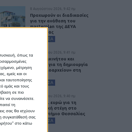
8 Αυγούστου 2026, 9:42 πμ
Προχωρούν οι διαδικασίες
για την ανάθεση του
masterplan της ΔΕΥΑ
Καρδίτσας
ΚΑΡΔΙΤΣΑ
8 Αυγούστου 2026, 9:41 πμ
 συσκευή, όπως τα
Δωρεά ακινήτου και
προσαρμοσμένες
μελέτης για τη δημιουργία
ιεχόμενο, μέτρηση
«Κειμηλιοαρχείου» στη
ς, εμείς και οι
Ρεντίνα
και ταυτοποίησης
ΚΑΡΔΙΤΣΑ
ό εμάς και τους
σβαση σε πιο
8 Αυγούστου 2026, 9:40 πμ
τε να συναινέσετε.
2,3 εκατ. ευρώ για τη
αιτεί τη
φοιτητική στέγη στο
εις σας θα ισχύουν
Πανεπιστήμιο Θεσσαλίας
 τη συγκατάθεσή σας
ΚΑΡΔΙΤΣΑ
ορρήτου" στο κάτω