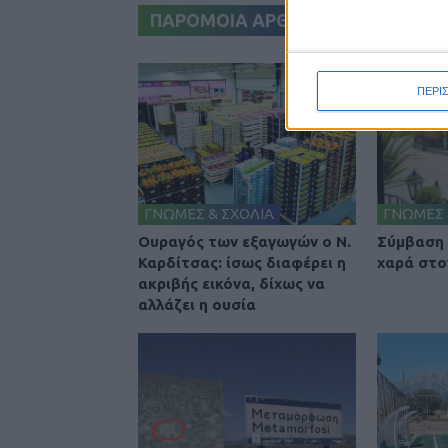
ΠΑΡΟΜΟΙΑ ΑΡΘΡΑ
ΠΕΡΙ
ΓΝΩΜΕΣ & ΣΧΟΛΙΑ
ΓΝΩΜΕΣ 
Ουραγός των εξαγωγών ο Ν.
Σύμβαση 
Καρδίτσας: ίσως διαφέρει η
χαρά στο
ακριβής εικόνα, δίχως να
αλλάζει η ουσία