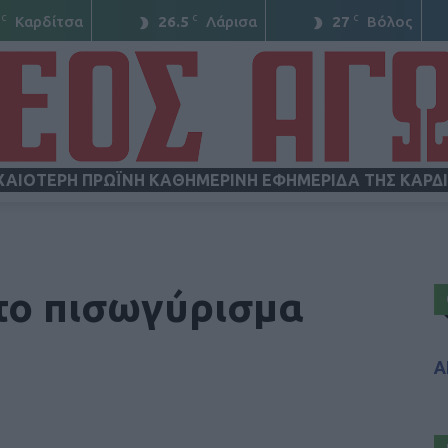
C
C
C
Καρδίτσα
26.5
Λάρισα
27
Βόλος
ΧΑΙΟΤΕΡΗ ΠΡΩΪΝΗ ΚΑΘΗΜΕΡΙΝΗ ΕΦΗΜΕΡΙΔΑ ΤΗΣ ΚΑΡΔ
ΝΕΟΣ
το πισωγύρισμα
Α
ΑΓΩΝ