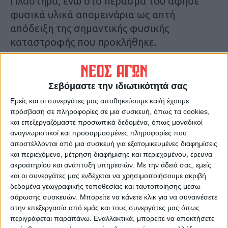
Πλαστήρα, ενώ στο πέρασμά του άφησε
φυσικά υλικά απομεινάρια ως απτή
απόδειξη της σημαντικής φυσικής
καταστροφής που προκλήθηκε.
Η αύξηση της συχνότητας των φυσικών
καταστροφών λόγω ακραίων φαινομένων
Σεβόμαστε την ιδιωτικότητά σας
οφείλεται σε παράγοντες που αφορούν δύο
Εμείς και οι συνεργάτες μας αποθηκεύουμε και/ή έχουμε
φαινόμενα, την κλιματική αλλαγή και την
πρόσβαση σε πληροφορίες σε μια συσκευή, όπως τα cookies,
αυξανόμενη ανθρώπινη δραστηριότητα. Η
και επεξεργαζόμαστε προσωπικά δεδομένα, όπως μοναδικοί
αναγνωριστικοί και προσαρμοσμένες πληροφορίες που
Ελλάδα τα τελευταία χρόνια έχει
αποστέλλονται από μια συσκευή για εξατομικευμένες διαφημίσεις
αντιμετωπίσει πολλές καταστροφές
και περιεχόμενο, μέτρηση διαφήμισης και περιεχομένου, έρευνα
συνέπεια της κλιματικής αλλαγής (πυρκαγιές
ακροατηρίου και ανάπτυξη υπηρεσιών.
Με την άδειά σας, εμείς
και οι συνεργάτες μας ενδέχεται να χρησιμοποιήσουμε ακριβή
2018 (Μάτι), πλημμύρες 2017 (Μάνδρα),
δεδομένα γεωγραφικής τοποθεσίας και ταυτοποίησης μέσω
2020 (Ιανός)) που καθιστά την Ελλάδα σε
σάρωσης συσκευών. Μπορείτε να κάνετε κλικ για να συναινέσετε
κατάσταση κλιματικής κρίσης. Οι πολίτες
στην επεξεργασία από εμάς και τους συνεργάτες μας όπως
πρέπει να συμμετέχουν δυναμικά στην
περιγράφεται παραπάνω. Εναλλακτικά, μπορείτε να αποκτήσετε