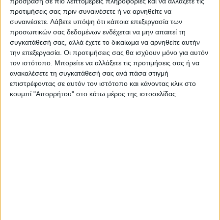
πρόσβαση σε πιο λεπτομερείς πληροφορίες και να αλλάξετε τις
αντιμετώπιση της κλιματικής κρίσης σε
προτιμήσεις σας πριν συναινέσετε ή να αρνηθείτε να
συνεργασία με την πολιτεία μέσα από τη
συναινέσετε.
Λάβετε υπόψη ότι κάποια επεξεργασία των
διαμόρφωση του Ελληνικού κλιματικού
προσωπικών σας δεδομένων ενδέχεται να μην απαιτεί τη
συγκατάθεσή σας, αλλά έχετε το δικαίωμα να αρνηθείτε αυτήν
νόμου ο οποίος θα στοχεύει στη προστασία
την επεξεργασία. Οι προτιμήσεις σας θα ισχύουν μόνο για αυτόν
του κλίματος και την αντιμετώπιση της
τον ιστότοπο. Μπορείτε να αλλάξετε τις προτιμήσεις σας ή να
κλιματική κρίσης.
ανακαλέσετε τη συγκατάθεσή σας ανά πάσα στιγμή
επιστρέφοντας σε αυτόν τον ιστότοπο και κάνοντας κλικ στο
κουμπί "Απορρήτου" στο κάτω μέρος της ιστοσελίδας.
Η «Land Art» με την οποία άμεσα συνδέεται
το όλο εγχείρημα και το φέρει, με νέους
όρους στην σύγχρονη εποχή, ήδη από την
εποχή της εμφάνισής ως καλλιτεχνικό
κίνημα που ξεκίνησε από την Αμερική το
1968, συνδέεται με την περιβαλλοντική
συνείδηση, ασχολήθηκε και συνεχίζουμε
στην ίδια φιλοσοφία. Στην έννοια του
εφήμερου και τις συνεχείς αλλαγές της
φύσης, αλλά και την αρχέγονη σχέση του