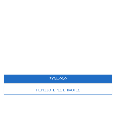
Κυριακή στο Ν. Καρδίτσας
ΣΥΜΦΩΝΩ
ΠΕΡΙΣΣΟΤΕΡΕΣ ΕΠΙΛΟΓΕΣ
ΚΑΡΔΙΤΣΑ
Φωτιά σε φορτηγό στην Καρδίτσα