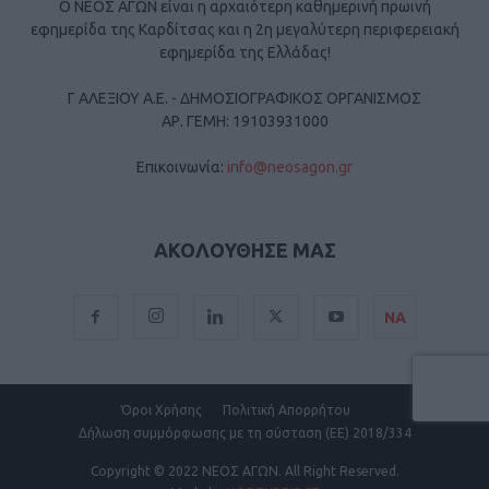
Ο ΝΕΟΣ ΑΓΩΝ είναι η αρχαιότερη καθημερινή πρωινή
εφημερίδα της Καρδίτσας και η 2η μεγαλύτερη περιφερειακή
εφημερίδα της Ελλάδας!
Γ ΑΛΕΞΙΟΥ Α.Ε. - ΔΗΜΟΣΙΟΓΡΑΦΙΚΟΣ ΟΡΓΑΝΙΣΜΟΣ
ΑΡ. ΓΕΜΗ: 19103931000
Επικοινωνία:
info@neosagon.gr
ΑΚΟΛΟΥΘΗΣΕ ΜΑΣ
ΝΑ
Όροι Χρήσης
Πολιτική Απορρήτου
Δήλωση συμμόρφωσης με τη σύσταση (ΕΕ) 2018/334
Copyright
© 2022 ΝΕΟΣ ΑΓΩΝ.
All Right Reserved.