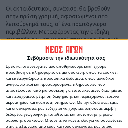
Οι εκπαιδευτικοί, συνέχισε, θα βρεθούν
στην πρώτη γραμμή, αφοσιωμένοι στο
λειτούργημά τους, σ’ ένα πρωτόγνωρο
περιβάλλον. Μεταφέροντας την έκδηλη
ανησυχία που επικρατεί στην εκπαιδευτική
κοινότητα, σημείωσε ότι με απόφαση του
Υπουργείου οι σχολικές αίθουσες θα
Σεβόμαστε την ιδιωτικότητά σας
λειτουργήσουν σε πλήρη διάταξη με 27
Εμείς και οι συνεργάτες μας αποθηκεύουμε και/ή έχουμε
μαθητές ανά τμήμα και εκπαιδευτικό,
πρόσβαση σε πληροφορίες σε μια συσκευή, όπως τα cookies,
κάνοντας λόγο για «αίθουσες- θαλάμους
και επεξεργαζόμαστε προσωπικά δεδομένα, όπως μοναδικοί
αναγνωριστικοί και προσαρμοσμένες πληροφορίες που
σωματιδίων και σταγονιδίων».
αποστέλλονται από μια συσκευή για εξατομικευμένες διαφημίσεις
Η διασφάλιση της απαιτούμενης
και περιεχόμενο, μέτρηση διαφήμισης και περιεχομένου, έρευνα
αποστασιοποίησης και η μείωση του
ακροατηρίου και ανάπτυξη υπηρεσιών.
Με την άδειά σας, εμείς
αριθμού των μαθητών ανά αίθουσα,
και οι συνεργάτες μας ενδέχεται να χρησιμοποιήσουμε ακριβή
δεδομένα γεωγραφικής τοποθεσίας και ταυτοποίησης μέσω
προϋποθέτει όπως τόνισε ο κ Καραγιάννης,
σάρωσης συσκευών. Μπορείτε να κάνετε κλικ για να συναινέσετε
την άμεση πρόσληψη εκπαιδευτικού
στην επεξεργασία από εμάς και τους συνεργάτες μας όπως