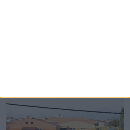
8 Αυγούστου 2026, 9:41 πμ
Δωρεά ακινήτου και μελέτης για τη
δημιουργία «Κειμηλιοαρχείου» στη
Ρεντίνα
ΚΑΡΔΙΤΣΑ