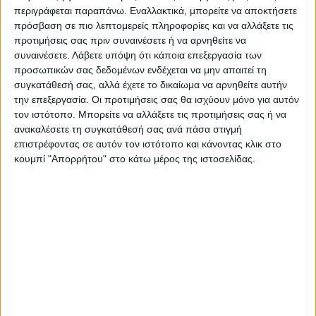
προσωπικού.
περιγράφεται παραπάνω. Εναλλακτικά, μπορείτε να αποκτήσετε
πρόσβαση σε πιο λεπτομερείς πληροφορίες και να αλλάξετε τις
προτιμήσεις σας πριν συναινέσετε ή να αρνηθείτε να
Η κ. Ματιάτου εξέφρασε την άποψη των
συναινέσετε.
Λάβετε υπόψη ότι κάποια επεξεργασία των
εκπαιδευτικών ότι η διαδικασία της
προσωπικών σας δεδομένων ενδέχεται να μην απαιτεί τη
μάθησης και η αλληλεπίδραση με τους
συγκατάθεσή σας, αλλά έχετε το δικαίωμα να αρνηθείτε αυτήν
την επεξεργασία. Οι προτιμήσεις σας θα ισχύουν μόνο για αυτόν
μαθητές πρέπει να ζωντανή.
τον ιστότοπο. Μπορείτε να αλλάξετε τις προτιμήσεις σας ή να
Αναλυτικότερα στην έντυπη έκδοση του
ανακαλέσετε τη συγκατάθεσή σας ανά πάσα στιγμή
Νέου Αγώνα
επιστρέφοντας σε αυτόν τον ιστότοπο και κάνοντας κλικ στο
κουμπί "Απορρήτου" στο κάτω μέρος της ιστοσελίδας.
Τελευταίες Ειδήσεις Σήμερα
Ακολούθησε την εφημερίδα ΝΕΟΣ
ΑΓΩΝ στο Google News!
Όλες οι εξελίξεις στην περιοχή της
Καρδίτσας και ευρύτερα της Θεσσαλίας