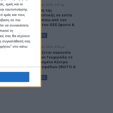
ς, εμείς και οι
5 Αυγούστου 2026, 6:01 μμ
και ταυτοποίησης
Επέμβαση της
ό εμάς και τους
Πυροσβεστικής σε εστία
φωτιάς πίσω από τον
σβαση σε πιο
σταθμό του ΟΣΕ (φωτο &
τε να συναινέσετε.
βιντεο)
αιτεί τη
ΚΑΡΔΙΤΣΑ
εις σας θα ισχύουν
 τη συγκατάθεσή σας
ορρήτου" στο κάτω
5 Αυγούστου 2026, 4:04 μμ
Εγκαινιάζεται παρουσία
του Άδωνι Γεωργιάδη το
ανακαινισμένο Κέντρο
Υγείας Σοφάδων (ΦΩΤΟ &
ΒΙΝΤΕΟ)
ΚΑΡΔΙΤΣΑ