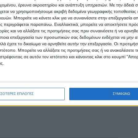
ντίνα σε Αθήνα και Θεσσαλονίκη, εφαρμόζεται
εχομένου, έρευνα ακροατηρίου και ανάπτυξη υπηρεσιών.
Με την άδειά σα
 καθηγητής Μικροβιολογίας.
χεται να χρησιμοποιήσουμε ακριβή δεδομένα γεωγραφικής τοποθεσίας 
ών. Μπορείτε να κάνετε κλικ για να συναινέσετε στην επεξεργασία απ
ρότερα πέρασαν και «πιστεύω ότι πλέον θα
ς περιγράφεται παραπάνω. Εναλλακτικά, μπορείτε να αποκτήσετε πρό
ίες και να αλλάξετε τις προτιμήσεις σας πριν συναινέσετε ή να αρνηθεί
υμε μια ασταθή κατάσταση σε διάφορες
ποια επεξεργασία των προσωπικών σας δεδομένων ενδέχεται να μην απ
καθηγητή, η πίεση στο σύστημα υγείας θα
λά έχετε το δικαίωμα να αρνηθείτε αυτήν την επεξεργασία. Οι προτιμήσ
όμα. «Τα βαριά περιστατικά θα
ιστότοπο. Μπορείτε να αλλάξετε τις προτιμήσεις σας ή να ανακαλέσετε
νείς που νόσησαν πριν 10-15 μέρες. Ας μην
στρέφοντας σε αυτόν τον ιστότοπο και κάνοντας κλικ στο κουμπί "Απ
 τους νεκρούς, αλλά τα κρούσματα και την
ς.
ρόσθεσε τονίζοντας ότι ο πραγματικός αριθμός
 πενταπλάσιος από αυτόν που καταγράφεται,
ναι ασυμπτωματικοί ή να μην υποβάλλονται σε
ΣΣΟΤΕΡΕΣ ΕΠΙΛΟΓΕΣ
ΣΥΜΦΩΝΩ