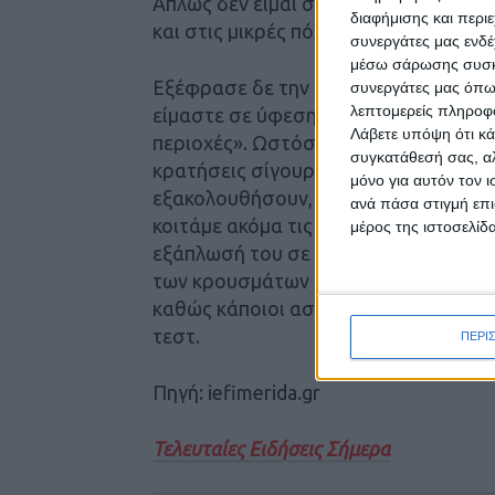
Απλώς δεν είμαι σίγουρος ότι η καρα
διαφήμισης και περι
και στις μικρές πόλεις», επισήμανε ο
συνεργάτες μας ενδέ
μέσω σάρωσης συσκευ
Εξέφρασε δε την εκτίμηση ότι τα χει
συνεργάτες μας όπω
λεπτομερείς πληροφορ
είμαστε σε ύφεση, απλώς ακόμα έχο
Λάβετε υπόψη ότι κά
περιοχές». Ωστόσο, σύμφωνα με τον 
συγκατάθεσή σας, αλ
κρατήσεις σίγουρα 1-2 εβδομάδες ακ
μόνο για αυτόν τον 
εξακολουθήσουν, γιατί υπάρχουν ασθε
ανά πάσα στιγμή επι
κοιτάμε ακόμα τις διασωληνώσεις και
μέρος της ιστοσελίδα
εξάπλωσή του σε όλη την Ελλάδα», π
των κρουσμάτων μπορεί να είναι και
καθώς κάποιοι ασθενείς μπορεί να εί
τεστ.
ΠΕΡΙ
Πηγή: iefimerida.gr
Τελευταίες Ειδήσεις Σήμερα