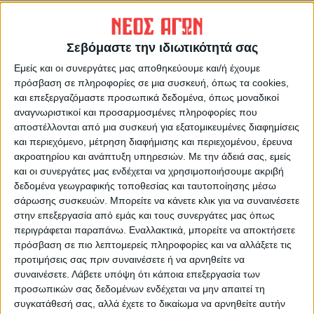
Σεβόμαστε την ιδιωτικότητά σας
Δημοσιογραφική Ομάδα ΝΕΟΣ ΑΓΩΝ
Εμείς και οι συνεργάτες μας αποθηκεύουμε και/ή έχουμε
https://neosagon.gr
πρόσβαση σε πληροφορίες σε μια συσκευή, όπως τα cookies,
Η Αρχαιότερη Καθημερινή Πρωινή Εφημερίδα της Καρδίτσας
και επεξεργαζόμαστε προσωπικά δεδομένα, όπως μοναδικοί
αναγνωριστικοί και προσαρμοσμένες πληροφορίες που
αποστέλλονται από μια συσκευή για εξατομικευμένες διαφημίσεις
και περιεχόμενο, μέτρηση διαφήμισης και περιεχομένου, έρευνα
ακροατηρίου και ανάπτυξη υπηρεσιών.
Με την άδειά σας, εμείς
και οι συνεργάτες μας ενδέχεται να χρησιμοποιήσουμε ακριβή
ΠΑΡΟΜΟΙΑ ΑΡΘΡΑ
δεδομένα γεωγραφικής τοποθεσίας και ταυτοποίησης μέσω
σάρωσης συσκευών. Μπορείτε να κάνετε κλικ για να συναινέσετε
στην επεξεργασία από εμάς και τους συνεργάτες μας όπως
περιγράφεται παραπάνω. Εναλλακτικά, μπορείτε να αποκτήσετε
πρόσβαση σε πιο λεπτομερείς πληροφορίες και να αλλάξετε τις
προτιμήσεις σας πριν συναινέσετε ή να αρνηθείτε να
συναινέσετε.
Λάβετε υπόψη ότι κάποια επεξεργασία των
προσωπικών σας δεδομένων ενδέχεται να μην απαιτεί τη
συγκατάθεσή σας, αλλά έχετε το δικαίωμα να αρνηθείτε αυτήν