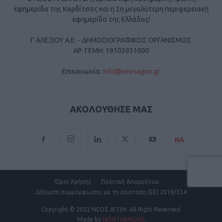
εφημερίδα της Καρδίτσας και η 2η μεγαλύτερη περιφερειακή
εφημερίδα της Ελλάδας!
Γ ΑΛΕΞΙΟΥ Α.Ε. - ΔΗΜΟΣΙΟΓΡΑΦΙΚΟΣ ΟΡΓΑΝΙΣΜΟΣ
ΑΡ. ΓΕΜΗ: 19103931000
Επικοινωνία:
info@neosagon.gr
ΑΚΟΛΟΥΘΗΣΕ ΜΑΣ
ΝΑ
Όροι Χρήσης
Πολιτική Απορρήτου
Δήλωση συμμόρφωσης με τη σύσταση (ΕΕ) 2018/334
Copyright
© 2022 ΝΕΟΣ ΑΓΩΝ.
All Right Reserved.
Made by
NORTHBRIDGE
.