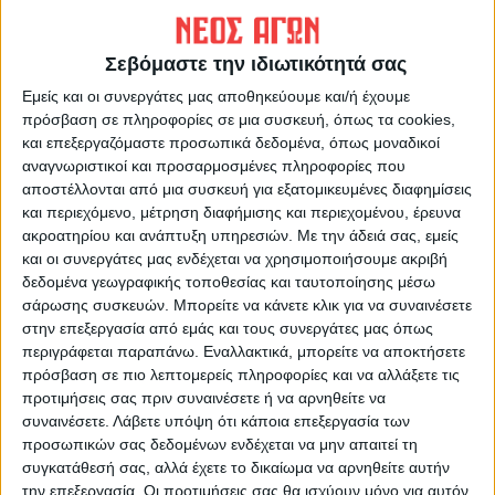
Σεβόμαστε την ιδιωτικότητά σας
Εμείς και οι συνεργάτες μας αποθηκεύουμε και/ή έχουμε
πρόσβαση σε πληροφορίες σε μια συσκευή, όπως τα cookies,
και επεξεργαζόμαστε προσωπικά δεδομένα, όπως μοναδικοί
αναγνωριστικοί και προσαρμοσμένες πληροφορίες που
ΝΕΟΣ ΑΓΩΝ
αποστέλλονται από μια συσκευή για εξατομικευμένες διαφημίσεις
https://neosagon.gr
και περιεχόμενο, μέτρηση διαφήμισης και περιεχομένου, έρευνα
ακροατηρίου και ανάπτυξη υπηρεσιών.
Με την άδειά σας, εμείς
Η Αρχαιότερη Καθημερινή Πρωινή Εφημερίδα της Καρδίτσας
και οι συνεργάτες μας ενδέχεται να χρησιμοποιήσουμε ακριβή
δεδομένα γεωγραφικής τοποθεσίας και ταυτοποίησης μέσω
σάρωσης συσκευών. Μπορείτε να κάνετε κλικ για να συναινέσετε
στην επεξεργασία από εμάς και τους συνεργάτες μας όπως
περιγράφεται παραπάνω. Εναλλακτικά, μπορείτε να αποκτήσετε
ΠΑΡΟΜΟΙΑ ΑΡΘΡΑ
πρόσβαση σε πιο λεπτομερείς πληροφορίες και να αλλάξετε τις
προτιμήσεις σας πριν συναινέσετε ή να αρνηθείτε να
συναινέσετε.
Λάβετε υπόψη ότι κάποια επεξεργασία των
προσωπικών σας δεδομένων ενδέχεται να μην απαιτεί τη
συγκατάθεσή σας, αλλά έχετε το δικαίωμα να αρνηθείτε αυτήν
την επεξεργασία. Οι προτιμήσεις σας θα ισχύουν μόνο για αυτόν