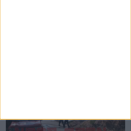
5 Αυγούστου 2026, 6:14 μμ
Παρανάλωμα του πυρός έγινε ΙΧ έξω από
το Μορφοβούνι, έσπευσε η Πυροσβεστική
(ΦΩΤΟ)
ΚΑΡΔΙΤΣΑ