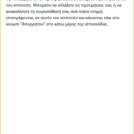
τον ιστότοπο. Μπορείτε να αλλάξετε τις προτιμήσεις σας ή να
ανακαλέσετε τη συγκατάθεσή σας ανά πάσα στιγμή
επιστρέφοντας σε αυτόν τον ιστότοπο και κάνοντας κλικ στο
κουμπί "Απορρήτου" στο κάτω μέρος της ιστοσελίδας.
ΚΑΡΔΙΤΣΑ
Κρούσμα του ιού του Δυτικού Νείλου στην
Κυψέλη του Δήμου Σοφάδων - έκτακτοι
ψεκασμοί