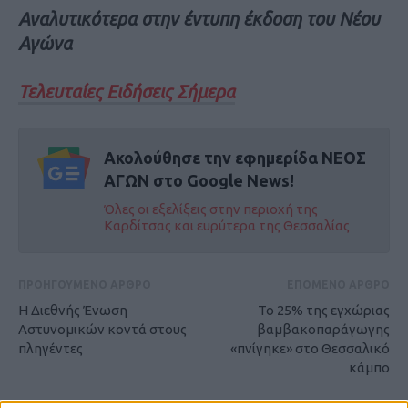
Αναλυτικότερα στην έντυπη έκδοση του Νέου
Αγώνα
Τελευταίες Ειδήσεις Σήμερα
Ακολούθησε την εφημερίδα ΝΕΟΣ
ΑΓΩΝ στο Google News!
Όλες οι εξελίξεις στην περιοχή της
Καρδίτσας και ευρύτερα της Θεσσαλίας
ΠΡΟΗΓΟΥΜΕΝΟ ΑΡΘΡΟ
ΕΠΟΜΕΝΟ ΑΡΘΡΟ
Η Διεθνής Ένωση
Το 25% της εγχώριας
Αστυνομικών κοντά στους
βαμβακοπαράγωγης
πληγέντες
«πνίγηκε» στο Θεσσαλικό
κάμπο