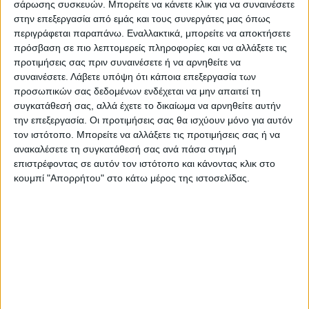
Μάλιστα, προηγήθηκε και 0-30 στο σερβίς
σάρωσης συσκευών. Μπορείτε να κάνετε κλικ για να συναινέσετε
στην επεξεργασία από εμάς και τους συνεργάτες μας όπως
του πρωταθλητή μας, ο οποίος πάντως
περιγράφεται παραπάνω. Εναλλακτικά, μπορείτε να αποκτήσετε
απάντησε, έκλεισε το γκειμ και το σετ,
πρόσβαση σε πιο λεπτομερείς πληροφορίες και να αλλάξετε τις
φτάνοντας στη νίκη με 3-0 σετ.
προτιμήσεις σας πριν συναινέσετε ή να αρνηθείτε να
συναινέσετε.
Λάβετε υπόψη ότι κάποια επεξεργασία των
προσωπικών σας δεδομένων ενδέχεται να μην απαιτεί τη
Στο δεύτερο γύρο, ο Τσιτσιπάς θα παίξει με
συγκατάθεσή σας, αλλά έχετε το δικαίωμα να αρνηθείτε αυτήν
το νικητή του ζευγαριού Κολσράιμπερ-
την επεξεργασία. Οι προτιμήσεις σας θα ισχύουν μόνο για αυτόν
Ζιρόν, ενώ στη συνέχεια πιθανότατα θα
τον ιστότοπο. Μπορείτε να αλλάξετε τις προτιμήσεις σας ή να
ανακαλέσετε τη συγκατάθεσή σας ανά πάσα στιγμή
πετύχει τον Μίλος Ράονιτς στον 3ο γύρο και
επιστρέφοντας σε αυτόν τον ιστότοπο και κάνοντας κλικ στο
τον Μπαουτίστα Αγκούτ στον 4ο. Ο στόχος
κουμπί "Απορρήτου" στο κάτω μέρος της ιστοσελίδας.
βέβαια για το νικητή του ATP Finals είναι να
φτάσει ως το τέλος και να διεκδικήσει το
πρώτο Grand Slam της καριέρας του.
Τα σετ:
6-0, 6-2, 6-3
Τελευταίες Ειδήσεις Σήμερα