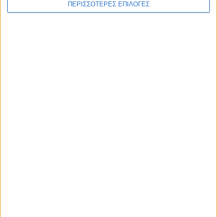
ΠΕΡΙΣΣΟΤΕΡΕΣ ΕΠΙΛΟΓΕΣ
ΑΘΛΗΤΙΚΑ
Ο Αετός Καλλιφωνίου ...επέστρεψε!
(Φωτό+Βίντεο)
ΘΕΣΣΑΛΙΑ FM
ΑΚΟΥΣΤΕ ΖΩΝΤΑΝΑ