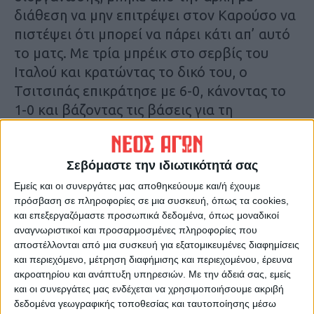
διάθεση να μην επιτρέψει στον Καρούσο να
πιστέψει ότι μπορεί να πάρει κάτι απ’ αυτό
το ματς. Με τρία μπρέικ στο σερβίς του
Ιταλού και κρατώντας το δικό του, ο
Τσιτσιπάς επικράτησε με 6-0, κάνοντας το
1-0 και βάζοντας τις βάσεις για τη
μετέπειτα νίκη του.
Στο δεύτερο σετ, ο Καρούσο ανέβασε
Σεβόμαστε την ιδιωτικότητά σας
ρυθμό, πίεσε περισσότερο, αλλά το μόνο
Εμείς και οι συνεργάτες μας αποθηκεύουμε και/ή έχουμε
πρόσβαση σε πληροφορίες σε μια συσκευή, όπως τα cookies,
που κατάφερε, ήταν να πάρει δυο γκέιμ από
και επεξεργαζόμαστε προσωπικά δεδομένα, όπως μοναδικοί
τον Τσιτσιπά, ο οποίος έκανε και πάλι δυο
αναγνωριστικοί και προσαρμοσμένες πληροφορίες που
μπρέικ στο σερβίς του Ιταλού. Στο τρίτο και
αποστέλλονται από μια συσκευή για εξατομικευμένες διαφημίσεις
τελευταίο σετ, ο Τσιτσιπάς προηγήθηκε 5-2
και περιεχόμενο, μέτρηση διαφήμισης και περιεχομένου, έρευνα
ακροατηρίου και ανάπτυξη υπηρεσιών.
Με την άδειά σας, εμείς
και 0-40, όμως ο Καρουσο βρήκε τον τρόπο
και οι συνεργάτες μας ενδέχεται να χρησιμοποιήσουμε ακριβή
να επιστρέψει και να μειώσει σε 5-3.
δεδομένα γεωγραφικής τοποθεσίας και ταυτοποίησης μέσω