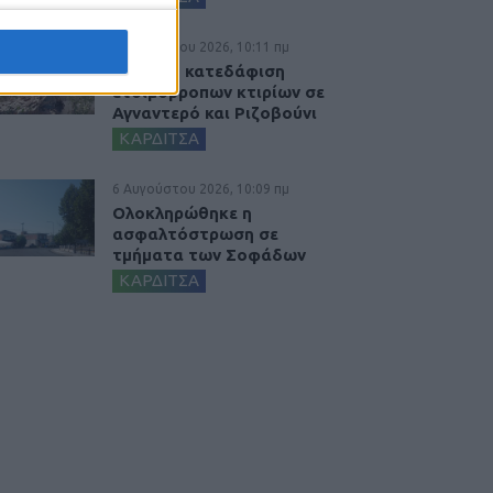
6 Αυγούστου 2026, 10:11 πμ
Ξεκινά η κατεδάφιση
ετοιμόρροπων κτιρίων σε
Αγναντερό και Ριζοβούνι
ΚΑΡΔΙΤΣΑ
6 Αυγούστου 2026, 10:09 πμ
Ολοκληρώθηκε η
ασφαλτόστρωση σε
τμήματα των Σοφάδων
ΚΑΡΔΙΤΣΑ