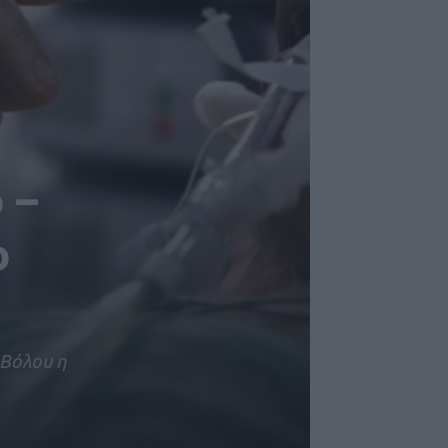
 –
ο
 Βόλου η