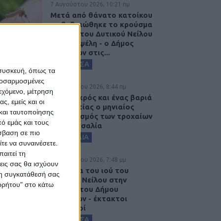
7 Αυγούστου 2026, 10:21 πμ
Μετά από θάνατο κατοίκου
επιβεβαιώθηκε το κρούσμα
του ιού του Δυτικού Νείλου
στην Κυψέλη - ο Δήμος
Σοφάδων στις...
ΚΑΡΔΙΤΣΑ
 συσκευή, όπως τα
προσαρμοσμένες
7 Αυγούστου 2026, 8:44 πμ
ιεχόμενο, μέτρηση
Ένας νεκρός και ένας βαριά
ς, εμείς και οι
τραυματίας ο μηνιαίος
και ταυτοποίησης
απολογισμός των τροχαίων
ό εμάς και τους
στη Θεσσαλία
σβαση σε πιο
ΘΕΣΣΑΛΙΑ
τε να συναινέσετε.
αιτεί τη
6 Αυγούστου 2026, 7:48 μμ
εις σας θα ισχύουν
Κρούσμα του ιού του
 τη συγκατάθεσή σας
Δυτικού Νείλου στην
ορρήτου" στο κάτω
Κυψέλη του Δήμου
Σοφάδων - έκτακτοι
ψεκασμοί
ΚΑΡΔΙΤΣΑ