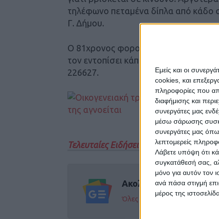
τηλέφωνο πεταμένα δίπλα από κάδο 
Γ. Δήμου.
Ο 81χρονος φορούσε μπλε μπουφάν, γ
τον εντοπίσει κάποιος μπορεί να επικ
Εμείς και οι συνεργ
226627.
cookies, και επεξε
πληροφορίες που απο
διαφήμισης και περι
συνεργάτες μας ενδέ
μέσω σάρωσης συσκευ
συνεργάτες μας όπω
λεπτομερείς πληροφορ
Τελευταίες Ειδήσεις Σήμερα
Λάβετε υπόψη ότι κά
συγκατάθεσή σας, αλ
μόνο για αυτόν τον 
Ακολούθησε την εφημε
ανά πάσα στιγμή επι
μέρος της ιστοσελίδα
Όλες οι εξελίξεις στην περι