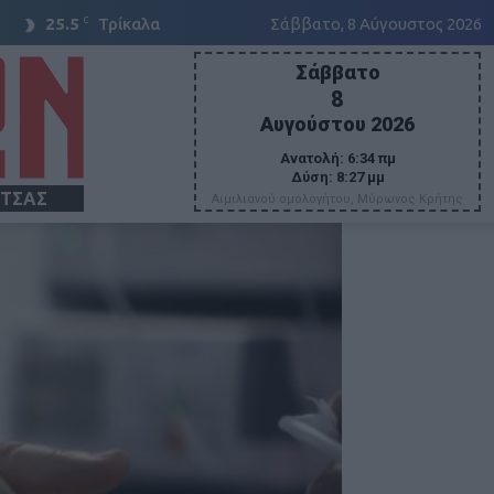
C
25.5
Τρίκαλα
Σάββατο, 8 Αύγουστος 2026
Σάββατο
8
Αυγούστου 2026
Ανατολή:
6:34 πμ
Δύση:
8:27 μμ
ΙΤΣΑΣ
Αιμιλιανού ομολογήτου, Μύρωνος Κρήτης