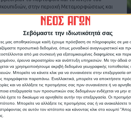
σκουπιδιών, στην περιοχή Μεταμορφώσεως και
κρι παντελόνι και κρατούσε μπαστούνι. Αν
Σεβόμαστε την ιδιωτικότητά σας
οινωνήσει με το 100 ή με το τηλέφωνο 6944
άτες μας αποθηκεύουμε και/ή έχουμε πρόσβαση σε πληροφορίες σε μια
ργαζόμαστε προσωπικά δεδομένα, όπως μοναδικοί αναγνωριστικοί και 
στέλλονται από μια συσκευή για εξατομικευμένες διαφημίσεις και περ
εχομένου, έρευνα ακροατηρίου και ανάπτυξη υπηρεσιών.
Με την άδειά σα
χεται να χρησιμοποιήσουμε ακριβή δεδομένα γεωγραφικής τοποθεσίας 
ών. Μπορείτε να κάνετε κλικ για να συναινέσετε στην επεξεργασία απ
ς περιγράφεται παραπάνω. Εναλλακτικά, μπορείτε να αποκτήσετε πρό
ίες και να αλλάξετε τις προτιμήσεις σας πριν συναινέσετε ή να αρνηθεί
ποια επεξεργασία των προσωπικών σας δεδομένων ενδέχεται να μην απ
λά έχετε το δικαίωμα να αρνηθείτε αυτήν την επεξεργασία. Οι προτιμήσ
ιστότοπο. Μπορείτε να αλλάξετε τις προτιμήσεις σας ή να ανακαλέσετε
ρίδα ΝΕΟΣ ΑΓΩΝ στο Google News!
στρέφοντας σε αυτόν τον ιστότοπο και κάνοντας κλικ στο κουμπί "Απ
ς.
οχή της Καρδίτσας και ευρύτερα της Θεσσαλίας