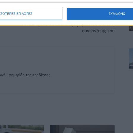
ΕΠΟΜΕΝΟ ΑΡΘΡΟ
ΣΣΟΤΕΡΕΣ ΕΠΙΛΟΓΕΣ
ΣΥΜΦΩΝΩ
Ντόναλντ Τραμπ – Ήξερε ότι ήταν θετικός
στον κοροναϊό και το έκρυβε; – Τι λέει στενός
συνεργάτης του
ινή Εφημερίδα της Καρδίτσας