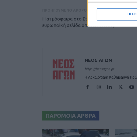
ΠΡΟΗΓΟΥΜΕΝΟ ΑΡΘΡΟ
ΠΕΡΙ
Η ατμόσφαιρα στο Στάδιο, στην «τοπ»
ευρωπαϊκή σελίδα οπαδών (video)!
ΝΕΟΣ ΑΓΩΝ
https://neosagon.gr
Η Αρχαιότερη Καθημερινή Πρω
ΠΑΡΟΜΟΙΑ ΑΡΘΡΑ