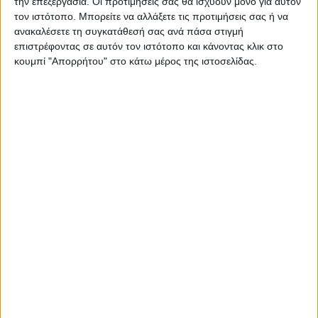
την επεξεργασία. Οι προτιμήσεις σας θα ισχύουν μόνο για αυτόν
τον ιστότοπο. Μπορείτε να αλλάξετε τις προτιμήσεις σας ή να
ανακαλέσετε τη συγκατάθεσή σας ανά πάσα στιγμή
ΠΑΡΟΜΟΙΑ ΑΡΘΡΑ
επιστρέφοντας σε αυτόν τον ιστότοπο και κάνοντας κλικ στο
κουμπί "Απορρήτου" στο κάτω μέρος της ιστοσελίδας.
ΓΝΩΜΕΣ & ΣΧΟΛΙΑ
Εγκρίθηκε η κατανομή 14 εκ. ευρώ για τα
έργα υποδομής στη νέα Μεταμόρφωση