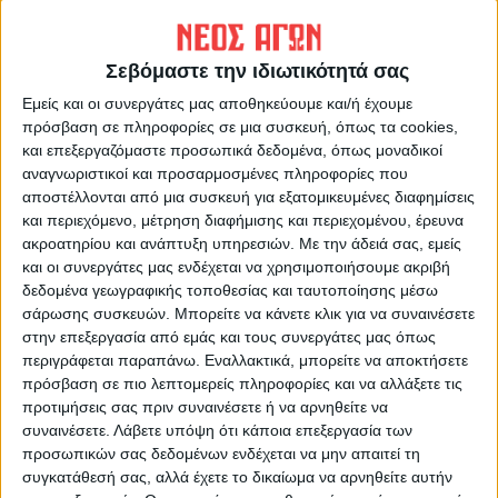
ΠΡΟΗΓΟΥΜΕΝΟ ΑΡΘΡΟ
ΕΠΟΜΕΝΟ ΑΡΘΡΟ
Στις 30 Μαρτίου ανοίγει το
«Αντίποινα» της Ρωσίας στις
Σεβόμαστε την ιδιωτικότητά σας
«ΑΝΑΣΑ 2» για τις
ΗΠΑ - Απειλεί να
Εμείς και οι συνεργάτες μας αποθηκεύουμε και/ή έχουμε
επιχειρήσεις στη Θεσσαλία
εγκαταλείψει στο διάστημα
πρόσβαση σε πληροφορίες σε μια συσκευή, όπως τα cookies,
Αμερικανό αστροναύτη
και επεξεργαζόμαστε προσωπικά δεδομένα, όπως μοναδικοί
αναγνωριστικοί και προσαρμοσμένες πληροφορίες που
αποστέλλονται από μια συσκευή για εξατομικευμένες διαφημίσεις
και περιεχόμενο, μέτρηση διαφήμισης και περιεχομένου, έρευνα
ακροατηρίου και ανάπτυξη υπηρεσιών.
Με την άδειά σας, εμείς
και οι συνεργάτες μας ενδέχεται να χρησιμοποιήσουμε ακριβή
δεδομένα γεωγραφικής τοποθεσίας και ταυτοποίησης μέσω
σάρωσης συσκευών. Μπορείτε να κάνετε κλικ για να συναινέσετε
στην επεξεργασία από εμάς και τους συνεργάτες μας όπως
ΝΕΟΣ ΑΓΩΝ
περιγράφεται παραπάνω. Εναλλακτικά, μπορείτε να αποκτήσετε
πρόσβαση σε πιο λεπτομερείς πληροφορίες και να αλλάξετε τις
https://neosagon.gr
προτιμήσεις σας πριν συναινέσετε ή να αρνηθείτε να
Η Αρχαιότερη Καθημερινή Πρωινή Εφημερίδα της Καρδίτσας
συναινέσετε.
Λάβετε υπόψη ότι κάποια επεξεργασία των
προσωπικών σας δεδομένων ενδέχεται να μην απαιτεί τη
συγκατάθεσή σας, αλλά έχετε το δικαίωμα να αρνηθείτε αυτήν