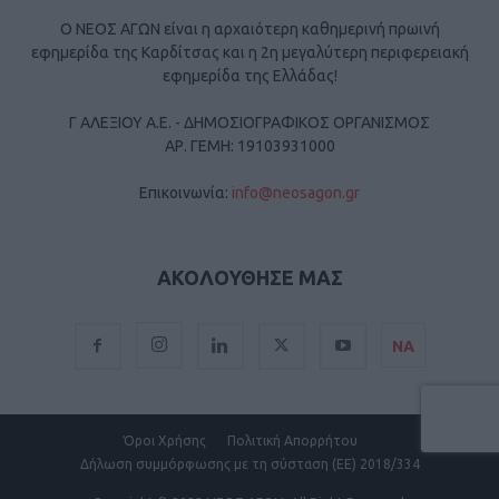
Ο ΝΕΟΣ ΑΓΩΝ είναι η αρχαιότερη καθημερινή πρωινή
εφημερίδα της Καρδίτσας και η 2η μεγαλύτερη περιφερειακή
εφημερίδα της Ελλάδας!
Γ ΑΛΕΞΙΟΥ Α.Ε. - ΔΗΜΟΣΙΟΓΡΑΦΙΚΟΣ ΟΡΓΑΝΙΣΜΟΣ
ΑΡ. ΓΕΜΗ: 19103931000
Επικοινωνία:
info@neosagon.gr
ΑΚΟΛΟΥΘΗΣΕ ΜΑΣ
ΝΑ
Όροι Χρήσης
Πολιτική Απορρήτου
Δήλωση συμμόρφωσης με τη σύσταση (ΕΕ) 2018/334