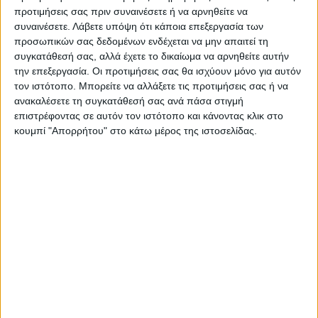
Όλες οι δυνάμεις συστρατεύονται για να
προτιμήσεις σας πριν συναινέσετε ή να αρνηθείτε να
φέρουν αυτόν που αξίζει και πληροί τις
συναινέσετε.
Λάβετε υπόψη ότι κάποια επεξεργασία των
προσωπικών σας δεδομένων ενδέχεται να μην απαιτεί τη
προδιαγραφές για το κορυφαίο
συγκατάθεσή σας, αλλά έχετε το δικαίωμα να αρνηθείτε αυτήν
πρωτάθλημα της χώρας!
την επεξεργασία. Οι προτιμήσεις σας θα ισχύουν μόνο για αυτόν
τον ιστότοπο. Μπορείτε να αλλάξετε τις προτιμήσεις σας ή να
Είναι δυνατόν η Αναγέννηση της…
ανακαλέσετε τη συγκατάθεσή σας ανά πάσα στιγμή
επιστρέφοντας σε αυτόν τον ιστότοπο και κάνοντας κλικ στο
παραμεθορίου να θέλει να βγει έναντι του
κουμπί "Απορρήτου" στο κάτω μέρος της ιστοσελίδας.
τεράστιου αυτού ποδοσφαιρικού κλαμπ που
ονομάζεται Βέροια και που όταν παίζει
πέφτουν τα τσιμέντα του γηπέδου και τα
συστήματα από τη ζήτηση για τα εισιτήρια;
Διαδηλώσεις έγιναν στην πόλη τις
τελευταίες ημέρες κατά των ειδικών για τα
περιοριστικά μέτρα που στέρησαν την
προσέλευση από το ποτάμι φιλάθλων που
ήθελαν να παρακολουθήσουν την ομαδάρα