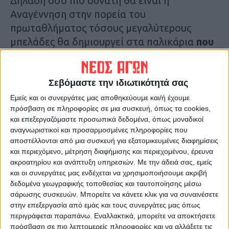
Δηλαδή όσο πιο δυνατή θα είναι η
Αναγέννηση στην πορεία του
πρωταθλήματος τόσους μεγαλύτερους
μπελάδες θα δημιουργεί στα παλικάρια
που
αποφασίζουν ποιον θα σπρώξουν και σε
ποιον θα βάλουν τρικλοποδιές
! Οσο καλή
θα είναι στο γήπεδο, τόσο μεγαλύτερα θα
Σεβόμαστε την ιδιωτικότητά σας
είναι τα… “ξεβρακώματα”!!!
Εμείς και οι συνεργάτες μας αποθηκεύουμε και/ή έχουμε
πρόσβαση σε πληροφορίες σε μια συσκευή, όπως τα cookies,
και επεξεργαζόμαστε προσωπικά δεδομένα, όπως μοναδικοί
Βλέπετε έχουμε εισέλθει για τα καλά στην
αναγνωριστικοί και προσαρμοσμένες πληροφορίες που
εποχή της… εξυγίανσης
! Αυτά που γινόταν
αποστέλλονται από μια συσκευή για εξατομικευμένες διαφημίσεις
παλιά έχουν τελειώσει! Τώρα εφαρμόζονται
και περιεχόμενο, μέτρηση διαφήμισης και περιεχομένου, έρευνα
ακροατηρίου και ανάπτυξη υπηρεσιών.
Με την άδειά σας, εμείς
οι νόμοι, οι κανονισμοί και η αξιοκρατία
και οι συνεργάτες μας ενδέχεται να χρησιμοποιήσουμε ακριβή
είναι το σήμα κατατεθέν! Πάνε αυτά που
δεδομένα γεωγραφικής τοποθεσίας και ταυτοποίησης μέσω
ήξεραν κάποιοι! Πνέει καινούργιος αέρας,
σάρωσης συσκευών. Μπορείτε να κάνετε κλικ για να συναινέσετε
στην επεξεργασία από εμάς και τους συνεργάτες μας όπως
καθαρός!!!
περιγράφεται παραπάνω. Εναλλακτικά, μπορείτε να αποκτήσετε
πρόσβαση σε πιο λεπτομερείς πληροφορίες και να αλλάξετε τις