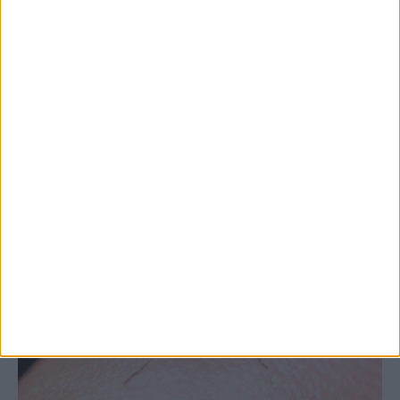
Θετικό το εμπορικό ισοζύγιο στη
Θεσσαλία, με την Καρδίτσα όμως ουραγό
στις εξαγωγές (πίνακες)
ΚΑΡΔΙΤΣΑ