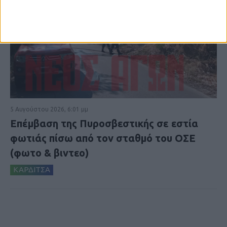
5 Αυγούστου 2026, 6:01 μμ
Επέμβαση της Πυροσβεστικής σε εστία
φωτιάς πίσω από τον σταθμό του ΟΣΕ
(φωτο & βιντεο)
ΚΑΡΔΙΤΣΑ