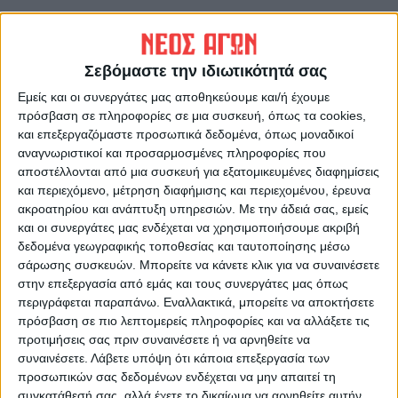
ΠΡΟΗΓΟΥΜΕΝΟ ΑΡΘΡΟ
ΕΠΟΜΕΝΟ ΑΡΘΡΟ
Στη... σκιά του κορωνοϊού και
Τσιάρας: Σε δύο χρόνια θα
οι φετινές Απόκριες
δικάζουμε ψηφιακά
Σεβόμαστε την ιδιωτικότητά σας
Εμείς και οι συνεργάτες μας αποθηκεύουμε και/ή έχουμε
πρόσβαση σε πληροφορίες σε μια συσκευή, όπως τα cookies,
και επεξεργαζόμαστε προσωπικά δεδομένα, όπως μοναδικοί
αναγνωριστικοί και προσαρμοσμένες πληροφορίες που
αποστέλλονται από μια συσκευή για εξατομικευμένες διαφημίσεις
και περιεχόμενο, μέτρηση διαφήμισης και περιεχομένου, έρευνα
ακροατηρίου και ανάπτυξη υπηρεσιών.
Με την άδειά σας, εμείς
και οι συνεργάτες μας ενδέχεται να χρησιμοποιήσουμε ακριβή
ΝΕΟΣ ΑΓΩΝ
δεδομένα γεωγραφικής τοποθεσίας και ταυτοποίησης μέσω
σάρωσης συσκευών. Μπορείτε να κάνετε κλικ για να συναινέσετε
https://neosagon.gr
στην επεξεργασία από εμάς και τους συνεργάτες μας όπως
Η Αρχαιότερη Καθημερινή Πρωινή Εφημερίδα της Καρδίτσας
περιγράφεται παραπάνω. Εναλλακτικά, μπορείτε να αποκτήσετε
πρόσβαση σε πιο λεπτομερείς πληροφορίες και να αλλάξετε τις
προτιμήσεις σας πριν συναινέσετε ή να αρνηθείτε να
συναινέσετε.
Λάβετε υπόψη ότι κάποια επεξεργασία των
προσωπικών σας δεδομένων ενδέχεται να μην απαιτεί τη
συγκατάθεσή σας, αλλά έχετε το δικαίωμα να αρνηθείτε αυτήν