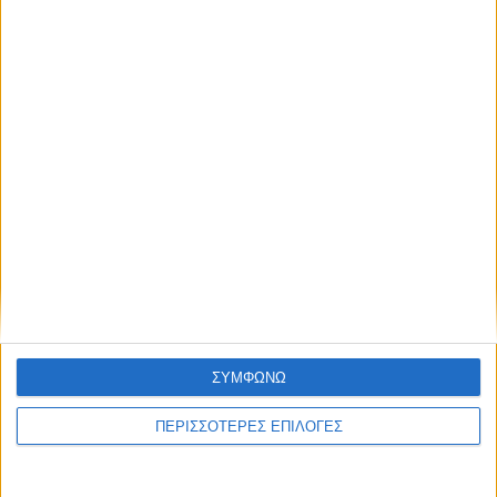
Άρχισε η ιερακοθηρία στο Παυσίλυπο για
τα κορακοειδή (ΒΙΝΤΕΟ)
ΘΕΣΣΑΛΙΑ FM
ΑΚΟΥΣΤΕ ΖΩΝΤΑΝΑ
ΣΥΜΦΩΝΩ
ΠΕΡΙΣΣΟΤΕΡΕΣ ΕΠΙΛΟΓΕΣ
ΕΠΙΚΕΦΑΛΗΣ ΕΙΔΗΣΕΙΣ