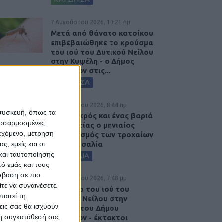
7 Αυγούστου 2026, 10:21 πμ
Μετά από θάνατο κατοίκου
επιβεβαιώθηκε το κρούσμα
του ιού του Δυτικού Νείλου
στην Κυψέλη - ο Δήμος
Σοφάδων στις...
ΚΑΡΔΙΤΣΑ
7 Αυγούστου 2026, 8:44 πμ
 συσκευή, όπως τα
Ένας νεκρός και ένας βαριά
προσαρμοσμένες
τραυματίας ο μηνιαίος
ιεχόμενο, μέτρηση
απολογισμός των τροχαίων
ς, εμείς και οι
στη Θεσσαλία
και ταυτοποίησης
ΘΕΣΣΑΛΙΑ
ό εμάς και τους
σβαση σε πιο
6 Αυγούστου 2026, 7:48 μμ
τε να συναινέσετε.
Κρούσμα του ιού του
αιτεί τη
Δυτικού Νείλου στην
εις σας θα ισχύουν
Κυψέλη του Δήμου
 τη συγκατάθεσή σας
Σοφάδων - έκτακτοι