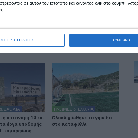
στρέφοντας σε αυτόν τον ιστότοπο και κάνοντας κλικ στο κουμπί "Απ
ς.
ινή Εφημερίδα της Καρδίτσας
ΣΣΟΤΕΡΕΣ ΕΠΙΛΟΓΕΣ
ΣΥΜΦΩΝΩ
& ΣΧΟΛΙΑ
ΓΝΩΜΕΣ & ΣΧΟΛΙΑ
 η κατανομή 14 εκ.
Ολοκληρώθηκε το γήπεδο
 τα έργα υποδομής
στο Καταφύλλι
 Μεταμόρφωση