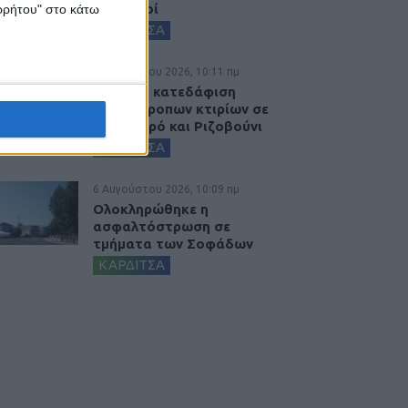
ψεκασμοί
ορρήτου" στο κάτω
ΚΑΡΔΙΤΣΑ
6 Αυγούστου 2026, 10:11 πμ
Ξεκινά η κατεδάφιση
ετοιμόρροπων κτιρίων σε
Αγναντερό και Ριζοβούνι
ΚΑΡΔΙΤΣΑ
6 Αυγούστου 2026, 10:09 πμ
Ολοκληρώθηκε η
ασφαλτόστρωση σε
τμήματα των Σοφάδων
ΚΑΡΔΙΤΣΑ