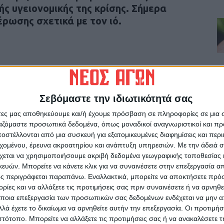
ής υγειονομικής της κρίσης. Σήμερα
έρωσης σχετικά με τον ιό.
ρίδα ΝΕΟΣ ΑΓΩΝ στο Google News!
Σεβόμαστε την ιδιωτικότητά σας
οχή της Καρδίτσας και ευρύτερα της Θεσσαλίας
άτες μας αποθηκεύουμε και/ή έχουμε πρόσβαση σε πληροφορίες σε μια
ργαζόμαστε προσωπικά δεδομένα, όπως μοναδικοί αναγνωριστικοί και 
στέλλονται από μια συσκευή για εξατομικευμένες διαφημίσεις και περ
ΕΠΟΜΕΝΟ ΑΡΘΡΟ
εχομένου, έρευνα ακροατηρίου και ανάπτυξη υπηρεσιών.
Με την άδειά σα
χεται να χρησιμοποιήσουμε ακριβή δεδομένα γεωγραφικής τοποθεσίας 
ΜΠΟΥΡΟΥΣΗΣ: Με τον ΑΣΚ στη basket league!!!
ών. Μπορείτε να κάνετε κλικ για να συναινέσετε στην επεξεργασία απ
ς περιγράφεται παραπάνω. Εναλλακτικά, μπορείτε να αποκτήσετε πρό
ίες και να αλλάξετε τις προτιμήσεις σας πριν συναινέσετε ή να αρνηθεί
ποια επεξεργασία των προσωπικών σας δεδομένων ενδέχεται να μην απ
λά έχετε το δικαίωμα να αρνηθείτε αυτήν την επεξεργασία. Οι προτιμήσ
ιστότοπο. Μπορείτε να αλλάξετε τις προτιμήσεις σας ή να ανακαλέσετε