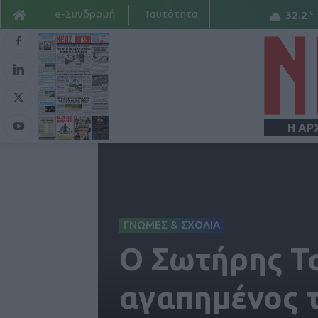
e-Συνδρομή
Ταυτότητα
C
32.2
Η ΑΡ
ΓΝΩΜΕΣ & ΣΧΟΛΙΑ
Ο Σωτήρης Τσ
αγαπημένος 