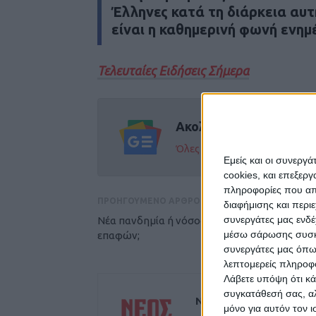
Έλληνες κατά τη διάρκεια αυτ
είναι η καθημερινή φωνή ενημ
Τελευταίες Ειδήσεις Σήμερα
Ακολούθησε την εφημε
Όλες οι εξελίξεις στην περι
Εμείς και οι συνεργ
cookies, και επεξε
πληροφορίες που απο
ΠΡΟΗΓΟΥΜΕΝΟ ΑΡΘΡΟ
διαφήμισης και περι
συνεργάτες μας ενδέ
Νέα πανδημία ή νόσος των κοινωνικών
μέσω σάρωσης συσκευ
επαφών;
συνεργάτες μας όπω
λεπτομερείς πληροφορ
Λάβετε υπόψη ότι κά
συγκατάθεσή σας, αλ
ΝΕΟΣ ΑΓΩΝ
μόνο για αυτόν τον 