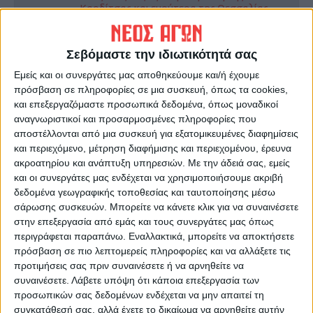
Καρδίτσας και ευρύτερα της Θεσσαλίας
Σεβόμαστε την ιδιωτικότητά σας
ΠΡΟΗΓΟΥΜΕΝΟ ΑΡΘΡΟ
ΕΠΟΜΕΝΟ ΑΡΘΡΟ
Οι βιολιτζήδες αλλάζουν, ο
Σούρπη: Θα σε σκοτώσω
Εμείς και οι συνεργάτες μας αποθηκεύουμε και/ή έχουμε
χαβάς μένει ίδιος!
φώναζε στη γυναίκα του
πρόσβαση σε πληροφορίες σε μια συσκευή, όπως τα cookies,
34χρονος
και επεξεργαζόμαστε προσωπικά δεδομένα, όπως μοναδικοί
αναγνωριστικοί και προσαρμοσμένες πληροφορίες που
αποστέλλονται από μια συσκευή για εξατομικευμένες διαφημίσεις
και περιεχόμενο, μέτρηση διαφήμισης και περιεχομένου, έρευνα
ακροατηρίου και ανάπτυξη υπηρεσιών.
Με την άδειά σας, εμείς
και οι συνεργάτες μας ενδέχεται να χρησιμοποιήσουμε ακριβή
δεδομένα γεωγραφικής τοποθεσίας και ταυτοποίησης μέσω
σάρωσης συσκευών. Μπορείτε να κάνετε κλικ για να συναινέσετε
στην επεξεργασία από εμάς και τους συνεργάτες μας όπως
περιγράφεται παραπάνω. Εναλλακτικά, μπορείτε να αποκτήσετε
ΝΕΟΣ ΑΓΩΝ
πρόσβαση σε πιο λεπτομερείς πληροφορίες και να αλλάξετε τις
https://neosagon.gr
προτιμήσεις σας πριν συναινέσετε ή να αρνηθείτε να
συναινέσετε.
Λάβετε υπόψη ότι κάποια επεξεργασία των
Η Αρχαιότερη Καθημερινή Πρωινή Εφημερίδα της Καρδίτσας
προσωπικών σας δεδομένων ενδέχεται να μην απαιτεί τη
συγκατάθεσή σας, αλλά έχετε το δικαίωμα να αρνηθείτε αυτήν