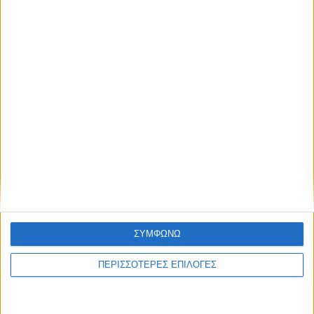
Σύλληψη στην Καρδίτσα για κλοπή
ηλεκτρικής ενέργειας
ΘΕΣΣΑΛΙΑ FM
ΑΚΟΥΣΤΕ ΖΩΝΤΑΝΑ
ΣΥΜΦΩΝΩ
ΠΕΡΙΣΣΟΤΕΡΕΣ ΕΠΙΛΟΓΕΣ
ΕΠΙΚΕΦΑΛΗΣ ΕΙΔΗΣΕΙΣ