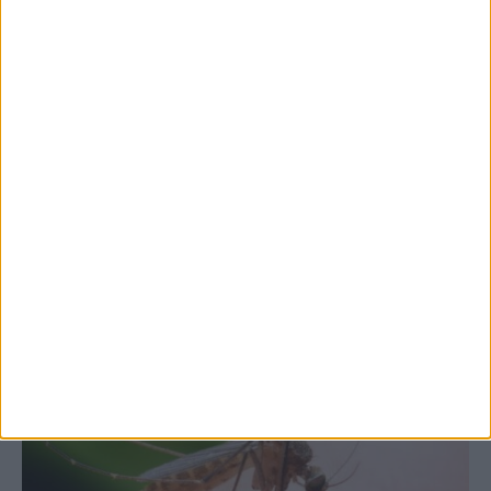
7 Αυγούστου 2026, 10:52 πμ
Θετικό το εμπορικό ισοζύγιο στη
Θεσσαλία, με την Καρδίτσα όμως ουραγό
στις εξαγωγές (πίνακες)
ΚΑΡΔΙΤΣΑ