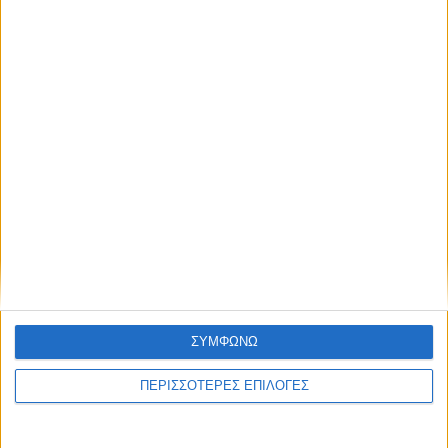
ΣΥΜΦΩΝΩ
ΚΑΡΔΙΤΣΑ
ΠΕΡΙΣΣΟΤΕΡΕΣ ΕΠΙΛΟΓΕΣ
2,3 εκατ. ευρώ για τη φοιτητική στέγη στο
Πανεπιστήμιο Θεσσαλίας