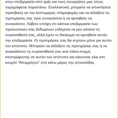
Ο οικισμός περιφρουρείται από
στην επεξεργασία από εμάς και τους συνεργάτες μας όπως
αστυνομικούς. Υπάρχουν αυστηροί έλεγχοι»
περιγράφεται παραπάνω. Εναλλακτικά, μπορείτε να αποκτήσετε
πρόσβαση σε πιο λεπτομερείς πληροφορίες και να αλλάξετε τις
υπογράμμισε ο κ. Τσιάκος. Αξίζει να
προτιμήσεις σας πριν συναινέσετε ή να αρνηθείτε να
σημειωθεί πως ένας κάτοικος του οικισμού
συναινέσετε.
Λάβετε υπόψη ότι κάποια επεξεργασία των
της «Μαύρικας» μετέβη στο Νοσοκομείο
προσωπικών σας δεδομένων ενδέχεται να μην απαιτεί τη
συγκατάθεσή σας, αλλά έχετε το δικαίωμα να αρνηθείτε αυτήν
Καρδίτσας ως ύποπτο κρούσμα, ωστόσο το
την επεξεργασία. Οι προτιμήσεις σας θα ισχύουν μόνο για αυτόν
τεστ βγήκε αρνητικό.
τον ιστότοπο. Μπορείτε να αλλάξετε τις προτιμήσεις σας ή να
ανακαλέσετε τη συγκατάθεσή σας ανά πάσα στιγμή
Τελευταίες Ειδήσεις Σήμερα
επιστρέφοντας σε αυτόν τον ιστότοπο και κάνοντας κλικ στο
κουμπί "Απορρήτου" στο κάτω μέρος της ιστοσελίδας.
Ακολούθησε την εφημερίδα ΝΕΟΣ
ΑΓΩΝ στο Google News!
Όλες οι εξελίξεις στην περιοχή της
Καρδίτσας και ευρύτερα της Θεσσαλίας
ΠΡΟΗΓΟΥΜΕΝΟ ΑΡΘΡΟ
ΕΠΟΜΕΝΟ ΑΡΘΡΟ