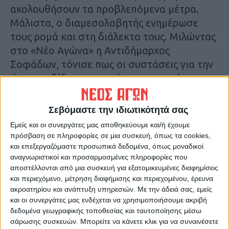
ακολουθήσουν τα προβλεπόμενα μέτρα.
Μάλιστα, ο διαμεσολαβητής ενημέρωσε
τους ρομά και στη διάλεκτο τους. Μιλώντας
στο «Νέο Αγώνα» η Αντιδήμαρχος
Σοφάδων, τόνισε πως οι συστάσεις για την
ώρα αποδίδουν καρπούς και οι ρομά
υπακούουν στις εκκλήσεις της Δημοτικής
Αρχής, να παραμείνουν στα σπίτια τους.
Σεβόμαστε την ιδιωτικότητά σας
«Μαύρικα» Εν αναμονή του κλιμακίου του
Εμείς και οι συνεργάτες μας αποθηκεύουμε και/ή έχουμε
ΕΟΔΥ για προληπτικούς ελέγχους βρίσκονται
πρόσβαση σε πληροφορίες σε μια συσκευή, όπως τα cookies,
και στον οικισμό των ρομά στην «Μαύρικα».
και επεξεργαζόμαστε προσωπικά δεδομένα, όπως μοναδικοί
αναγνωριστικοί και προσαρμοσμένες πληροφορίες που
αποστέλλονται από μια συσκευή για εξατομικευμένες διαφημίσεις
Όπως τόνισε στο «Νέο Αγώνα» ο Δήμαρχος
και περιεχόμενο, μέτρηση διαφήμισης και περιεχομένου, έρευνα
Καρδίτσας κ. Βασίλης Τσιάκος περιξ του
ακροατηρίου και ανάπτυξη υπηρεσιών.
Με την άδειά σας, εμείς
και οι συνεργάτες μας ενδέχεται να χρησιμοποιήσουμε ακριβή
οικισμού, υπάρχουν αστυνομικές δυνάμεις
δεδομένα γεωγραφικής τοποθεσίας και ταυτοποίησης μέσω
από την αρχή που εφαρμόστηκαν τα μέτρα.
σάρωσης συσκευών. Μπορείτε να κάνετε κλικ για να συναινέσετε