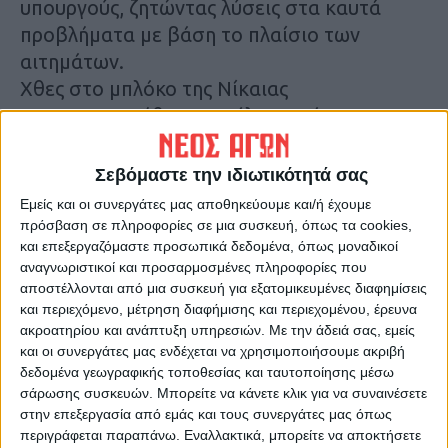
υπουργούς, ζητώντας λύσεις στα καυτά
προβλήματα με βάση το πλαίσιο των
αιτημάτων.
Χθες στο μπλόκο της Νίκαιας
πραγματοποιήθηκε συνέλευση, όπου οι
αγρότες υπογράμμισαν τη διάθεσή τους να
παραμείνουν στο μπλόκο, αποτιμώντας
Σεβόμαστε την ιδιωτικότητά σας
παράλληλα θετικά τη μεγάλη κινητοποίηση
Εμείς και οι συνεργάτες μας αποθηκεύουμε και/ή έχουμε
που έγινε την Κυριακή με τη συμπαράσταση
πρόσβαση σε πληροφορίες σε μια συσκευή, όπως τα cookies,
και επεξεργαζόμαστε προσωπικά δεδομένα, όπως μοναδικοί
φορέων, σωματείων και πολιτών, με τον
αναγνωριστικοί και προσαρμοσμένες πληροφορίες που
συμβολικό δίωρο αποκλεισμό της ΠΑΘΕ.
αποστέλλονται από μια συσκευή για εξατομικευμένες διαφημίσεις
και περιεχόμενο, μέτρηση διαφήμισης και περιεχομένου, έρευνα
Aναλυτικότερα στην έντυπη έκδοση του
ακροατηρίου και ανάπτυξη υπηρεσιών.
Με την άδειά σας, εμείς
και οι συνεργάτες μας ενδέχεται να χρησιμοποιήσουμε ακριβή
Νέου Αγώνα
δεδομένα γεωγραφικής τοποθεσίας και ταυτοποίησης μέσω
σάρωσης συσκευών. Μπορείτε να κάνετε κλικ για να συναινέσετε
Τελευταίες Ειδήσεις Σήμερα
στην επεξεργασία από εμάς και τους συνεργάτες μας όπως
περιγράφεται παραπάνω. Εναλλακτικά, μπορείτε να αποκτήσετε