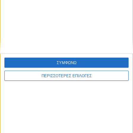
ΚΑΡΔΙΤΣΑ
Παρανάλωμα του πυρός έγινε ΙΧ έξω από
το Μορφοβούνι, έσπευσε η Πυροσβεστική
ΣΥΜΦΩΝΩ
(ΦΩΤΟ)
ΠΕΡΙΣΣΟΤΕΡΕΣ ΕΠΙΛΟΓΕΣ
ΘΕΣΣΑΛΙΑ FM