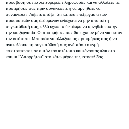
πρόσβαση σε πιο λεπτομερείς πληροφορίες και να αλλάξετε τις
προτιμήσεις σας πριν συναινέσετε ή να αρνηθείτε να
Ακολούθησε την εφημερίδα ΝΕΟΣ
συναινέσετε.
Λάβετε υπόψη ότι κάποια επεξεργασία των
ΑΓΩΝ στο Google News!
προσωπικών σας δεδομένων ενδέχεται να μην απαιτεί τη
Όλες οι εξελίξεις στην περιοχή της
συγκατάθεσή σας, αλλά έχετε το δικαίωμα να αρνηθείτε αυτήν
Καρδίτσας και ευρύτερα της Θεσσαλίας
την επεξεργασία. Οι προτιμήσεις σας θα ισχύουν μόνο για αυτόν
τον ιστότοπο. Μπορείτε να αλλάξετε τις προτιμήσεις σας ή να
ανακαλέσετε τη συγκατάθεσή σας ανά πάσα στιγμή
ΠΡΟΗΓΟΥΜΕΝΟ ΑΡΘΡΟ
ΕΠΟΜΕΝΟ ΑΡΘΡΟ
επιστρέφοντας σε αυτόν τον ιστότοπο και κάνοντας κλικ στο
κουμπί "Απορρήτου" στο κάτω μέρος της ιστοσελίδας.
Συνάντηση του
Απίστευτος Πούτιν: Έβαλε
Αντιπεριφερειάρχη Π.Ε
τον Μακρόν... επτά μέτρα
Καρδίτσας με τον πρόεδρο
μακριά στο τραπέζι για να
του ΤΟΕΒ Θεσσαλιώτιδος
συνομιλήσουν