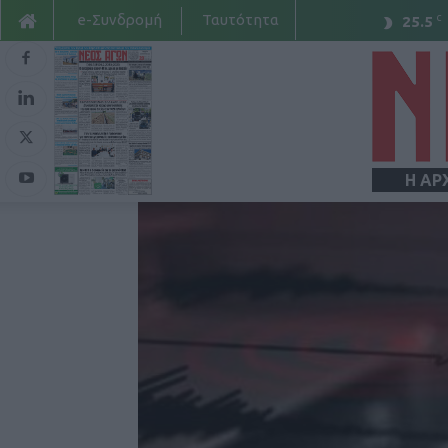
e-Συνδρομή
Ταυτότητα
C
25.5
Η ΑΡ