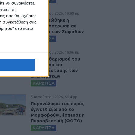
τε να συναινέσετε.
αιτεί τη
6 Αυγούστου 2026, 10:09 πμ
εις σας θα ισχύουν
Ολοκληρώθηκε η
 τη συγκατάθεσή σας
ασφαλτόστρωση σε
ορρήτου" στο κάτω
τμήματα των Σοφάδων
ΚΑΡΔΙΤΣΑ
6 Αυγούστου 2026, 10:06 πμ
Έργο καθαρισμού του
Ρογόζινου και
αποκατάστασης των
αναχωμάτων
ΚΑΡΔΙΤΣΑ
5 Αυγούστου 2026, 6:14 μμ
Παρανάλωμα του πυρός
έγινε ΙΧ έξω από το
Μορφοβούνι, έσπευσε η
Πυροσβεστική (ΦΩΤΟ)
ΚΑΡΔΙΤΣΑ