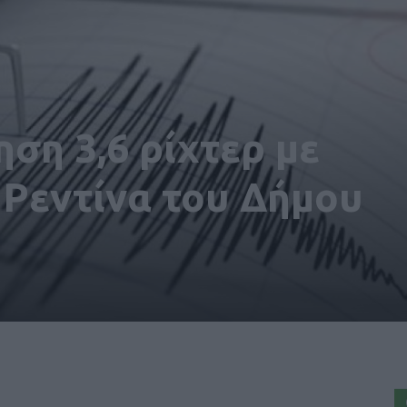
ηση 3,6 ρίχτερ με
 Ρεντίνα του Δήμου