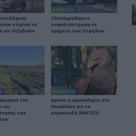
Α
ΚΑΡΔΙΤΣΑ
 κατεδάφιση
Ολοκληρώθηκε η
οπων κτιρίων σε
ασφαλτόστρωση σε
ό και Ριζοβούνι
τμήματα των Σοφάδων
Α
ΚΑΡΔΙΤΣΑ
αρισμού του
Άρχισε η ιερακοθηρία στο
υ και
Παυσίλυπο για τα
στασης των
κορακοειδή (ΒΙΝΤΕΟ)
των