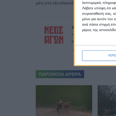
λεπτομερείς πληροφορ
μάτς στο νέο κλειστό
Λάβετε υπόψη ότι κά
συγκατάθεσή σας, αλ
μόνο για αυτόν τον 
ανά πάσα στιγμή επι
Δημοσιογραφική Ομά
μέρος της ιστοσελίδα
https://neosagon.gr
Η Αρχαιότερη Καθημερινή Πρω
ΠΕΡΙ
ΠΑΡΟΜΟΙΑ ΑΡΘΡΑ