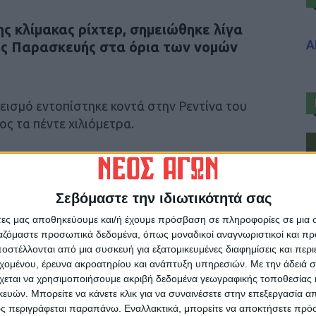
ης κλίμακας ρίχτερ, σημειώθηκε λίγα
Α
της Παρασκευής στα όρια των νομών
σεισμό εντοπίστηκε κοντά στην Ρεντίνα του
ς τα πέντε χιλιόμετρα.
Σεβόμαστε την ιδιωτικότητά σας
ρίδα ΝΕΟΣ ΑΓΩΝ στο Google News!
άτες μας αποθηκεύουμε και/ή έχουμε πρόσβαση σε πληροφορίες σε μια
ργαζόμαστε προσωπικά δεδομένα, όπως μοναδικοί αναγνωριστικοί και 
οχή της Καρδίτσας και ευρύτερα της Θεσσαλίας
στέλλονται από μια συσκευή για εξατομικευμένες διαφημίσεις και περ
εχομένου, έρευνα ακροατηρίου και ανάπτυξη υπηρεσιών.
Με την άδειά σα
χεται να χρησιμοποιήσουμε ακριβή δεδομένα γεωγραφικής τοποθεσίας 
ΕΠΟΜΕΝΟ ΑΡΘΡΟ
ών. Μπορείτε να κάνετε κλικ για να συναινέσετε στην επεξεργασία απ
ς περιγράφεται παραπάνω. Εναλλακτικά, μπορείτε να αποκτήσετε πρό
Σοφάδες: Στα... πράσα 61χρονος με 50