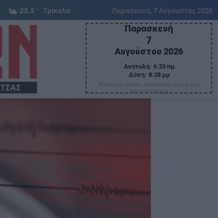
C
25.5
Τρίκαλα
Παρασκευή, 7 Αύγουστος 2026
Παρασκευή
7
Αυγούστου 2026
Ανατολή:
6:33 πμ
Δύση:
8:28 μμ
Δομετίου οσίου, Νικάνορος οσίου του
ΙΤΣΑΣ
θαυματουργού