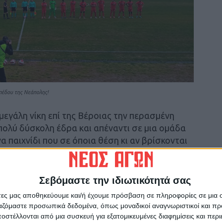
πέδου της Νεάπολης!
μεγάλη νίκη επί της Βέροιας την περασμένη
πολύ δύσκολη έδρα και απέναντι σε μια ομάδα
να παιχνίδι που σε όποια θέση κι αν βρίσκονται
ει να έχει ιδιαίτερα χαρακτηριστικά.
παίκτες του Περικλής Αμανατίδη φορώντας και
Σεβόμαστε την ιδιωτικότητά σας
άρχησαν και θα μπορούσαν να φθάσουν και σε
άτες μας αποθηκεύουμε και/ή έχουμε πρόσβαση σε πληροφορίες σε μια
καιρίες.
ργαζόμαστε προσωπικά δεδομένα, όπως μοναδικοί αναγνωριστικοί και 
στέλλονται από μια συσκευή για εξατομικευμένες διαφημίσεις και περ