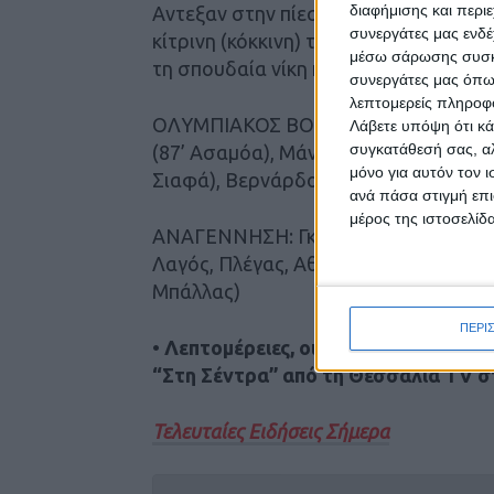
διαφήμισης και περι
Αντεξαν στην πίεση στα τελευταία λεπ
συνεργάτες μας ενδέ
κίτρινη (κόκκινη) του Μάνιου στο 85′
μέσω σάρωσης συσκευ
τη σπουδαία νίκη και τους τρεις βαθμ
συνεργάτες μας όπω
λεπτομερείς πληροφορ
ΟΛΥΜΠΙΑΚΟΣ ΒΟΛΟΥ: Βούγιοβιτς, Γραι
Λάβετε υπόψη ότι κά
συγκατάθεσή σας, αλ
(87’ Ασαμόα), Μάνγκα, Ξύδας, Κότος (
μόνο για αυτόν τον 
Σιαφά), Βερνάρδος.
ανά πάσα στιγμή επι
μέρος της ιστοσελίδα
ΑΝΑΓΕΝΝΗΣΗ: Γκέκας, Γκόλιας, Κουτ
Λαγός, Πλέγας, Αθανασιάδης (46’ Γκίν
Μπάλλας)
ΠΕΡΙ
• Λεπτομέρειες, οι φάσεις του αγών
“Στη Σέντρα” από τη Θεσσαλία TV σ
Τελευταίες Ειδήσεις Σήμερα