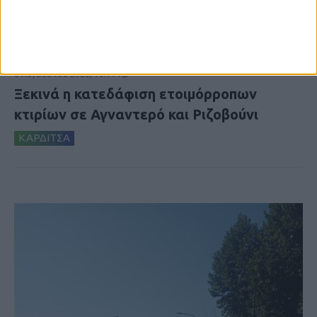
6 Αυγούστου 2026, 10:11 πμ
Ξεκινά η κατεδάφιση ετοιμόρροπων
κτιρίων σε Αγναντερό και Ριζοβούνι
ΚΑΡΔΙΤΣΑ