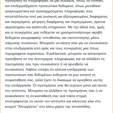
πρόσβαση σε πληροφορίες σε μια συσκευή, όπως τα cookies,
συνεργασία που υπάρχει μεταξύ
και επεξεργαζόμαστε προσωπικά δεδομένα, όπως μοναδικοί
αναγνωριστικοί και προσαρμοσμένες πληροφορίες που
Περιφέρειας και Πανεπιστημίου, ενώ έγινε
αποστέλλονται από μια συσκευή για εξατομικευμένες διαφημίσεις
ιδιαίτερη αναφορά σε προγράμματα
και περιεχόμενο, μέτρηση διαφήμισης και περιεχομένου, έρευνα
σύμπραξης ερευνητικού ενδιαφέροντος.
ακροατηρίου και ανάπτυξη υπηρεσιών.
Με την άδειά σας, εμείς
και οι συνεργάτες μας ενδέχεται να χρησιμοποιήσουμε ακριβή
Άλλωστε η Περιφέρεια Θεσσαλίας έχει
δεδομένα γεωγραφικής τοποθεσίας και ταυτοποίησης μέσω
σχεδιάσει και υλοποιήσει τα τελευταία
σάρωσης συσκευών. Μπορείτε να κάνετε κλικ για να συναινέσετε
χρόνια, σε συνεργασία τόσο με το
στην επεξεργασία από εμάς και τους συνεργάτες μας όπως
Πανεπιστήμιο Θεσσαλίας όσο και με το ΤΕΙ,
περιγράφεται παραπάνω. Εναλλακτικά, μπορείτε να αποκτήσετε
πρόσβαση σε πιο λεπτομερείς πληροφορίες και να αλλάξετε τις
17 έργα συνολικού προϋπολογισμού 67 εκ.
προτιμήσεις σας πριν συναινέσετε ή να αρνηθείτε να
ευρώ.
συναινέσετε.
Λάβετε υπόψη ότι κάποια επεξεργασία των
προσωπικών σας δεδομένων ενδέχεται να μην απαιτεί τη
Ο Περιφερειάρχης Θεσσαλίας σε δηλώσεις
συγκατάθεσή σας, αλλά έχετε το δικαίωμα να αρνηθείτε αυτήν
την επεξεργασία. Οι προτιμήσεις σας θα ισχύουν μόνο για αυτόν
του μετά το πέρας της συνάντηση τόνισε τα
τον ιστότοπο. Μπορείτε να αλλάξετε τις προτιμήσεις σας ή να
εξής: «Ως αιρετή Περιφέρεια με συνεργασίες
ανακαλέσετε τη συγκατάθεσή σας ανά πάσα στιγμή
και συνέργειες χρηματοδοτούμε μέσω του
επιστρέφοντας σε αυτόν τον ιστότοπο και κάνοντας κλικ στο
κουμπί "Απορρήτου" στο κάτω μέρος της ιστοσελίδας.
ΕΣΠΑ Θεσσαλίας έργα ουσίας και χρήσιμα