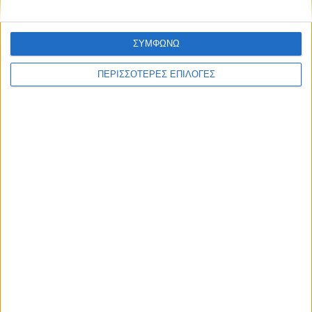
ΣΥΜΦΩΝΩ
ΠΕΡΙΣΣΟΤΕΡΕΣ ΕΠΙΛΟΓΕΣ
ΘΕΣΣΑΛΙΑ
Σοκ στον Αλμυρό – 41χρονος βίασε την
κόρη της συζύγου του