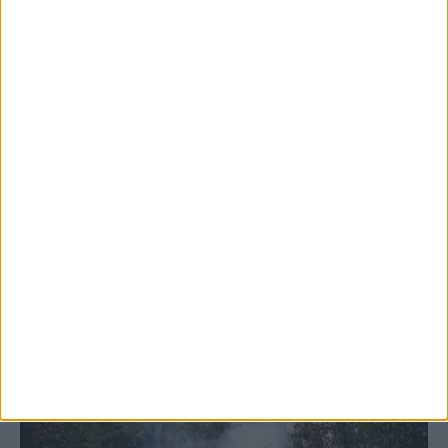
5 Αυγούστου 2026, 6:14 μμ
Παρανάλωμα του πυρός έγινε ΙΧ έξω από
το Μορφοβούνι, έσπευσε η Πυροσβεστική
(ΦΩΤΟ)
ΚΑΡΔΙΤΣΑ