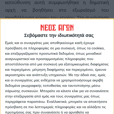
κατεύθυνση αυτή συμφωνήθηκε η δημοτική
αρχή να βοηθήσει στο εξωραϊσμό του
περιβάλλοντα χώρου του κτιρίου. Στη συνάντηση
παρών ήταν και αντιδήμαρχος διοικητικών
υπηρεσιών και πρόεδρος του Ιατρικού Συλλόγου
Σεβόμαστε την ιδιωτικότητά σας
Καρδίτσας κ. Αριστ. Σπάνιας.
Εμείς και οι συνεργάτες μας αποθηκεύουμε και/ή έχουμε
πρόσβαση σε πληροφορίες σε μια συσκευή, όπως τα cookies,
και επεξεργαζόμαστε προσωπικά δεδομένα, όπως μοναδικοί
Τελευταίες Ειδήσεις Σήμερα
αναγνωριστικοί και προσαρμοσμένες πληροφορίες που
αποστέλλονται από μια συσκευή για εξατομικευμένες διαφημίσεις
και περιεχόμενο, μέτρηση διαφήμισης και περιεχομένου, έρευνα
Ακολούθησε την εφημερίδα ΝΕΟΣ
ακροατηρίου και ανάπτυξη υπηρεσιών.
Με την άδειά σας, εμείς
ΑΓΩΝ στο Google News!
και οι συνεργάτες μας ενδέχεται να χρησιμοποιήσουμε ακριβή
δεδομένα γεωγραφικής τοποθεσίας και ταυτοποίησης μέσω
Όλες οι εξελίξεις στην περιοχή της
σάρωσης συσκευών. Μπορείτε να κάνετε κλικ για να συναινέσετε
Καρδίτσας και ευρύτερα της Θεσσαλίας
στην επεξεργασία από εμάς και τους συνεργάτες μας όπως
περιγράφεται παραπάνω. Εναλλακτικά, μπορείτε να αποκτήσετε
πρόσβαση σε πιο λεπτομερείς πληροφορίες και να αλλάξετε τις
ΠΡΟΗΓΟΥΜΕΝΟ ΑΡΘΡΟ
ΕΠΟΜΕΝΟ ΑΡΘΡΟ
προτιμήσεις σας πριν συναινέσετε ή να αρνηθείτε να