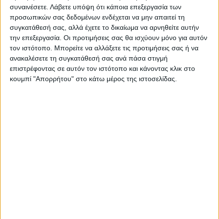
Αναβαθμίζεται αισθητικά και
Ο Δήμος Μουζακίου
συναινέσετε.
Λάβετε υπόψη ότι κάποια επεξεργασία των
λειτουργικά η πλατεία
θωρακίζει τα σχολεία του με
προσωπικών σας δεδομένων ενδέχεται να μην απαιτεί τη
Μαυραχάδων
πυροπροστασία
συγκατάθεσή σας, αλλά έχετε το δικαίωμα να αρνηθείτε αυτήν
την επεξεργασία. Οι προτιμήσεις σας θα ισχύουν μόνο για αυτόν
τον ιστότοπο. Μπορείτε να αλλάξετε τις προτιμήσεις σας ή να
ανακαλέσετε τη συγκατάθεσή σας ανά πάσα στιγμή
επιστρέφοντας σε αυτόν τον ιστότοπο και κάνοντας κλικ στο
κουμπί "Απορρήτου" στο κάτω μέρος της ιστοσελίδας.
ΝΕΟΣ ΑΓΩΝ
https://neosagon.gr
Η Αρχαιότερη Καθημερινή Πρωινή Εφημερίδα της Καρδίτσας
ΠΑΡΟΜΟΙΑ ΑΡΘΡΑ