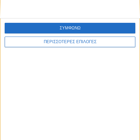
τα κορακοειδή (ΒΙΝΤΕΟ)
ΣΥΜΦΩΝΩ
ΠΕΡΙΣΣΟΤΕΡΕΣ ΕΠΙΛΟΓΕΣ
ΘΕΣΣΑΛΙΑ FM
ΑΚΟΥΣΤΕ ΖΩΝΤΑΝΑ
ΕΠΙΚΕΦΑΛΗΣ ΕΙΔΗΣΕΙΣ