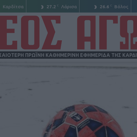
C
C
C
Καρδίτσα
27.2
Λάρισα
26.6
Βόλος
ΧΑΙΟΤΕΡΗ ΠΡΩΪΝΗ ΚΑΘΗΜΕΡΙΝΗ ΕΦΗΜΕΡΙΔΑ ΤΗΣ ΚΑΡΔ
ΝΕΟΣ
ΑΓΩΝ