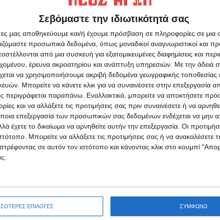
 μία ακόμη κίνηση μιας και οι ”κυανόλευκοι”
Σεβόμαστε την ιδιωτικότητά σας
υν για την παραμονή.
άτες μας αποθηκεύουμε και/ή έχουμε πρόσβαση σε πληροφορίες σε μια
ργαζόμαστε προσωπικά δεδομένα, όπως μοναδικοί αναγνωριστικοί και 
ν υπάρχει κάτι. Θα εξαρτηθεί από την πορεία
στέλλονται από μια συσκευή για εξατομικευμένες διαφημίσεις και περ
 Στ. Ξηροφώτος κρίνει ότι θα πρέπει να
εχομένου, έρευνα ακροατηρίου και ανάπτυξη υπηρεσιών.
Με την άδειά σα
χεται να χρησιμοποιήσουμε ακριβή δεδομένα γεωγραφικής τοποθεσίας 
ών. Μπορείτε να κάνετε κλικ για να συναινέσετε στην επεξεργασία απ
ς περιγράφεται παραπάνω. Εναλλακτικά, μπορείτε να αποκτήσετε πρό
ΔΗΜΗΤΡΗΣ ΦΟΥΡΚΑΣ
ίες και να αλλάξετε τις προτιμήσεις σας πριν συναινέσετε ή να αρνηθεί
ποια επεξεργασία των προσωπικών σας δεδομένων ενδέχεται να μην απ
λά έχετε το δικαίωμα να αρνηθείτε αυτήν την επεξεργασία. Οι προτιμήσ
ιστότοπο. Μπορείτε να αλλάξετε τις προτιμήσεις σας ή να ανακαλέσετε
στρέφοντας σε αυτόν τον ιστότοπο και κάνοντας κλικ στο κουμπί "Απ
ς.
ρίδα ΝΕΟΣ ΑΓΩΝ στο Google News!
οχή της Καρδίτσας και ευρύτερα της Θεσσαλίας
ΣΣΟΤΕΡΕΣ ΕΠΙΛΟΓΕΣ
ΣΥΜΦΩΝΩ
ΕΠΟΜΕΝΟ ΑΡΘΡΟ