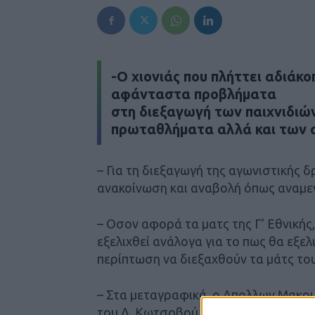
-O χιονιάς που πλήττει αδιάκ
αφάνταστα προβλήματα
στη διεξαγωγή των παιχνιδιώ
πρωταθλήματα αλλά και των 
– Για τη διεξαγωγή της αγωνιστικής
ανακοίνωση και αναβολή όπως αναμε
– Οσον αφορά τα ματς της Γ’ Εθνικής,
εξελιχθεί ανάλογα για το πως θα εξελ
περίπτωση να διεξαχθούν τα μάτς το
– Στα μεταγραφικά, ο Απολλων Μακ
του Δ. Κωτσοβού, Αμυντικός Μέσος, 