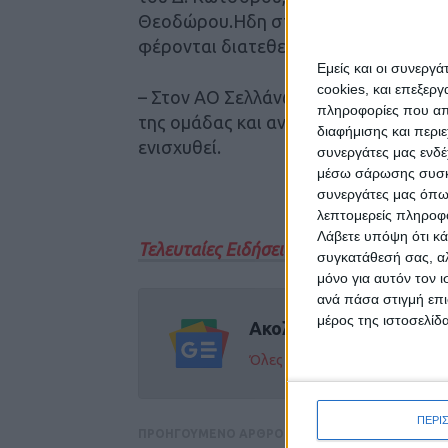
Θεοδώρου.Ηδη στα ”σκαριά” βρίσκεται
φέρονται διατεθειμένοι να το παλέψο
Εμείς και οι συνεργ
cookies, και επεξε
– Στον ΑΟ Σελλάνων προς το παρόν δε
πληροφορίες που απο
της ομάδας και αν ο νέος Προπονητής
διαφήμισης και περι
ενισχυθεί.
συνεργάτες μας ενδέ
μέσω σάρωσης συσκευ
συνεργάτες μας όπω
λεπτομερείς πληροφορ
Λάβετε υπόψη ότι κά
Τελευταίες Ειδήσεις Σήμερα
συγκατάθεσή σας, αλ
μόνο για αυτόν τον 
ανά πάσα στιγμή επι
μέρος της ιστοσελίδα
Ακολούθησε την εφημε
Όλες οι εξελίξεις στην περι
ΠΕΡΙ
ΠΡΟΗΓΟΥΜΕΝΟ ΑΡΘΡΟ