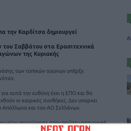
οπα την Καρδίτσα δημιουργεί
Α
ν του Σαββάτου στα Ερασιτεχνικά
αγώνων της Κυριακής
 δράσης των τοπικών αγώνων υπήρξε
νόταν.
 για αυτά την ευθύνη έχει η ΕΠΟ και θα
ιχθούν οι καιρικές συνθήκες. Δεν υπαρχει
υ Απόλλωνα και του ΑΟ Σελλάνων.
ρυχωρίου προχώρησε στην πρώτη μεταγραφή,
που αποτελεί προσωπική επιλογή του Θάνου