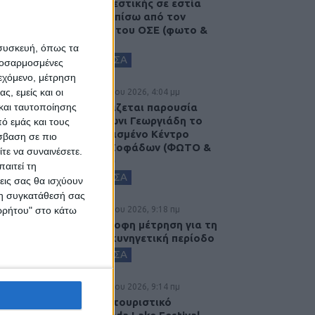
Πυροσβεστικής σε εστία
φωτιάς πίσω από τον
σταθμό του ΟΣΕ (φωτο &
βιντεο)
 συσκευή, όπως τα
ΚΑΡΔΙΤΣΑ
προσαρμοσμένες
ιεχόμενο, μέτρηση
ς, εμείς και οι
5 Αυγούστου 2026, 4:04 μμ
Εγκαινιάζεται παρουσία
και ταυτοποίησης
του Άδωνι Γεωργιάδη το
ό εμάς και τους
ανακαινισμένο Κέντρο
σβαση σε πιο
Υγείας Σοφάδων (ΦΩΤΟ &
τε να συναινέσετε.
ΒΙΝΤΕΟ)
αιτεί τη
ΚΑΡΔΙΤΣΑ
εις σας θα ισχύουν
 τη συγκατάθεσή σας
5 Αυγούστου 2026, 9:18 πμ
ορρήτου" στο κάτω
Αντίστροφη μέτρηση για τη
φετινή κυνηγετική περίοδο
ΚΑΡΔΙΤΣΑ
5 Αυγούστου 2026, 9:14 πμ
3ο Οικοτουριστικό