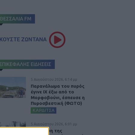
ΘΕΣΣΑΛΙΑ FM
ΚΟΥΣΤΕ ΖΩΝΤΑΝΑ
ΕΠΙΚΕΦΑΛΗΣ ΕΙΔΗΣΕΙΣ
5 Αυγούστου 2026, 6:14 μμ
Παρανάλωμα του πυρός
έγινε ΙΧ έξω από το
Μορφοβούνι, έσπευσε η
Πυροσβεστική (ΦΩΤΟ)
ΚΑΡΔΙΤΣΑ
5 Αυγούστου 2026, 6:01 μμ
Επέμβαση της