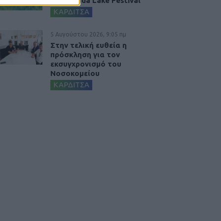
Stefaniada Lake Festival
ΚΑΡΔΙΤΣΑ
5 Αυγούστου 2026, 9:05 πμ
Στην τελική ευθεία η
πρόσκληση για τον
εκσυγχρονισμό του
Νοσοκομείου
ΚΑΡΔΙΤΣΑ