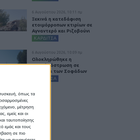
6 Αυγούστου 2026, 10:11 πμ
Ξεκινά η κατεδάφιση
ετοιμόρροπων κτιρίων σε
Αγναντερό και Ριζοβούνι
ΚΑΡΔΙΤΣΑ
6 Αυγούστου 2026, 10:09 πμ
Ολοκληρώθηκε η
ασφαλτόστρωση σε
τμήματα των Σοφάδων
ΚΑΡΔΙΤΣΑ
 συσκευή, όπως τα
προσαρμοσμένες
ιεχόμενο, μέτρηση
ς, εμείς και οι
και ταυτοποίησης
ό εμάς και τους
σβαση σε πιο
τε να συναινέσετε.