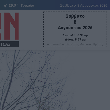
C
29.9
Τρίκαλα
Σάββατο, 8 Αύγουστος 2026
Σάββατο
8
Αυγούστου 2026
Ανατολή:
6:34 πμ
Δύση:
8:27 μμ
ΙΤΣΑΣ
Αιμιλιανού ομολογήτου, Μύρωνος Κρήτης