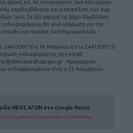
υς όρους και τις υποχρεώσεις των δύο μερών.
πής περιλαμβάνεται και η ασφάλιση των συμ-
οδών τους. Σε ότι αφορά το Δήμο Καρδίτσας
 ενδιαφερόμενοι θα γίνει κλήρωση για την
νταχθεί και πίνακας αναπληρωματικών.
το: 2441350710 κ. Μ. Μπάγκου ή στο 2441350713
εκδήλωση ενδιαφέροντος στο email:
yor@dimoskarditsas.gov.gr . Ημερομηνία
ων ενδιαφερομένων είναι η 25 Νοεμβρίου.
ρίδα ΝΕΟΣ ΑΓΩΝ στο Google News!
οχή της Καρδίτσας και ευρύτερα της Θεσσαλίας