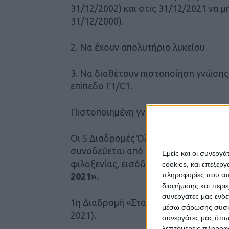
31/12/2002) και στις 31/12/2021 να μη
31/12/2000).
2. Να έχουν απολυτήριο λυκείου
3. Να διαθέτουν πιστοποίηση γνώσης
επίπεδο Γ1/C1.
Πιστοποιημένη γνώση επιπλέον ξένης
Οι 5 Διαδρομές Όλες οι διαδρομές ξε
συνοδεύεται από ικανό αριθμό συνοδ
Εμείς και οι συνεργ
φιλοξενίας, εισόδου σε μουσεία κλπ.
cookies, και επεξε
πληροφορίες που απο
2021».
διαφήμισης και περι
συνεργάτες μας ενδέ
1η Διαδρομή «Στα Βήματα Πρωτεργατ
μέσω σάρωσης συσκευ
2021).
συνεργάτες μας όπω
λεπτομερείς πληροφορ