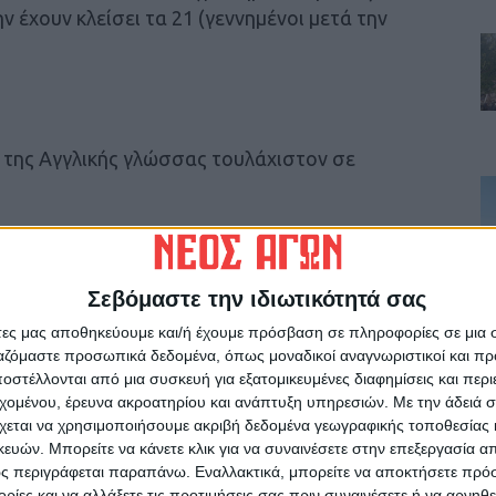
ν έχουν κλείσει τα 21 (γεννημένοι μετά την
 της Αγγλικής γλώσσας τουλάχιστον σε
 γλώσσας εκτιμάται ως προσόν.
Σεβόμαστε την ιδιωτικότητά σας
κινούν από την Αθήνα. Κάθε ομάδα
ών, ενώ όλα τα έξοδα μετακίνησης,
άτες μας αποθηκεύουμε και/ή έχουμε πρόσβαση σε πληροφορίες σε μια
 καλύπτονται από την Επιτροπή
«ΕΛΛΑΔΑ
ργαζόμαστε προσωπικά δεδομένα, όπως μοναδικοί αναγνωριστικοί και 
στέλλονται από μια συσκευή για εξατομικευμένες διαφημίσεις και περ
εχομένου, έρευνα ακροατηρίου και ανάπτυξη υπηρεσιών.
Με την άδειά σα
χεται να χρησιμοποιήσουμε ακριβή δεδομένα γεωγραφικής τοποθεσίας 
ών του Νεοελληνικού Κράτους» (Απρίλιος
ών. Μπορείτε να κάνετε κλικ για να συναινέσετε στην επεξεργασία απ
ς περιγράφεται παραπάνω. Εναλλακτικά, μπορείτε να αποκτήσετε πρό
ίες και να αλλάξετε τις προτιμήσεις σας πριν συναινέσετε ή να αρνηθεί