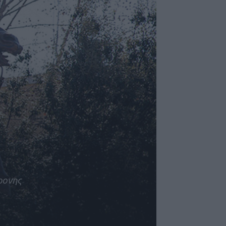
ρονης