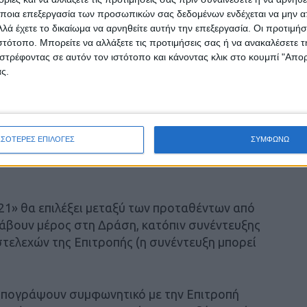
ποια επεξεργασία των προσωπικών σας δεδομένων ενδέχεται να μην απ
ισμού» (Μάιος 2021).
λά έχετε το δικαίωμα να αρνηθείτε αυτήν την επεξεργασία. Οι προτιμήσ
ιστότοπο. Μπορείτε να αλλάξετε τις προτιμήσεις σας ή να ανακαλέσετε
ην Ευρώπη (πριν και μετά το 1821)» (Ιούλιος
στρέφοντας σε αυτόν τον ιστότοπο και κάνοντας κλικ στο κουμπί "Απ
ς.
 και Ελληνική Επανάσταση» (Σεπτέμβριος
ΣΣΟΤΕΡΕΣ ΕΠΙΛΟΓΕΣ
ΣΥΜΦΩΝΩ
 και οι Επαναστάσεις των Αρχών του 19ου
21» θα επιλέξει μεταξύ των προταθέντων από
λάβουν μέρος στη Δράση, κατόπιν συνέντευξης
τελεχών της Επιτροπής (η συνέντευξη μπορεί
α υπογράψουν συμφωνητικό με την Επιτροπή