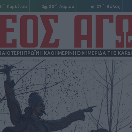
C
C
C
2
Καρδίτσα
25
Λάρισα
27
Βόλος
ΧΑΙΟΤΕΡΗ ΠΡΩΪΝΗ ΚΑΘΗΜΕΡΙΝΗ ΕΦΗΜΕΡΙΔΑ ΤΗΣ ΚΑΡΔ
ΝΕΟΣ
ΑΓΩΝ