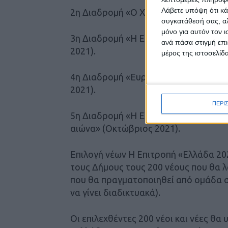
Λάβετε υπόψη ότι κά
2η Διαδρομή «Ο Χάρτης του Φιλελλην
συγκατάθεσή σας, αλ
μόνο για αυτόν τον 
3η Διαδρομή «Η Ελληνική Διασπορά στ
ανά πάσα στιγμή επι
2021).
μέρος της ιστοσελίδα
4η Διαδρομή «Ευρωπαϊκός Πολιτισμός
2021).
ΠΕΡΙ
5η Διαδρομή «Η Ελληνική Επανάσταση
αιώνα» (Οκτώβριος 2021).
Επιλογή νέων Η Επιτροπή «Ελλάδα 20
τους Δήμους τους 200 νέους που θα 
που θα πραγματοποιηθεί από ομάδα σ
να γίνει διαδικτυακά).
Οι επιλεχθέντες 200 νέοι και νέες θ