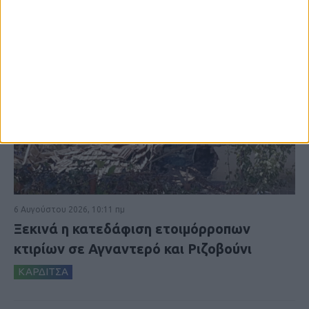
6 Αυγούστου 2026, 10:11 πμ
Ξεκινά η κατεδάφιση ετοιμόρροπων
κτιρίων σε Αγναντερό και Ριζοβούνι
ΚΑΡΔΙΤΣΑ