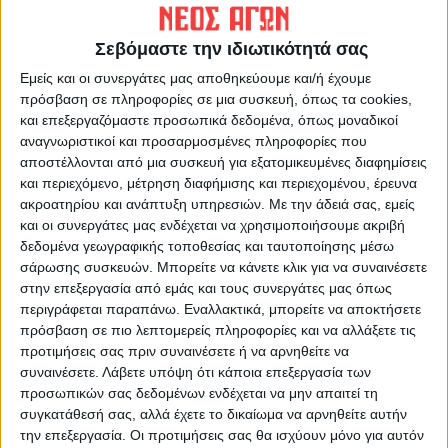
ΟΛΑ ΑΥΤΑ όμως πριν σου φαινόταν εντελώς
ασήμαντα και περιττά! Χάσιμο χρόνου
Σεβόμαστε την ιδιωτικότητά σας
ακόμη και να τα σκεφτείς! Αυτονόητες
Εμείς και οι συνεργάτες μας αποθηκεύουμε και/ή έχουμε
καθημερινές συνήθειες δηλαδή που τις
πρόσβαση σε πληροφορίες σε μια συσκευή, όπως τα cookies,
και επεξεργαζόμαστε προσωπικά δεδομένα, όπως μοναδικοί
δίνουν διαστάσεις εκείνοι που δεν έχουν
αναγνωριστικοί και προσαρμοσμένες πληροφορίες που
πως να περάσουν την ώρα τους και δεν
αποστέλλονται από μια συσκευή για εξατομικευμένες διαφημίσεις
διαθέτουν τις δικές σου… ικανότητες και το
και περιεχόμενο, μέτρηση διαφήμισης και περιεχομένου, έρευνα
επιχειρηματικό σου πνεύμα! Οσο για τους
ακροατηρίου και ανάπτυξη υπηρεσιών.
Με την άδειά σας, εμείς
και οι συνεργάτες μας ενδέχεται να χρησιμοποιήσουμε ακριβή
συνανθρώπους; Σιγά που θα καθόσουν ν’
δεδομένα γεωγραφικής τοποθεσίας και ταυτοποίησης μέσω
ασχοληθείς με τους ασήμαντους. Μόνο αν
σάρωσης συσκευών. Μπορείτε να κάνετε κλικ για να συναινέσετε
υπήρχε περίπτωση να κερδίσεις κάτι…
στην επεξεργασία από εμάς και τους συνεργάτες μας όπως
περιγράφεται παραπάνω. Εναλλακτικά, μπορείτε να αποκτήσετε
πρόσβαση σε πιο λεπτομερείς πληροφορίες και να αλλάξετε τις
ΩΡΕΣ ημέρες, μήνες και χρόνια ολόκληρα
προτιμήσεις σας πριν συναινέσετε ή να αρνηθείτε να
για ένα και μόνο σκοπό! Να κερδίσεις όσο
συναινέσετε.
Λάβετε υπόψη ότι κάποια επεξεργασία των
το δυνατόν περισσότερα! Εσύ να είσαι καλά
προσωπικών σας δεδομένων ενδέχεται να μην απαιτεί τη
συγκατάθεσή σας, αλλά έχετε το δικαίωμα να αρνηθείτε αυτήν
και όλα τα υπόλοιπα ποιος τα λογαριάζει.
την επεξεργασία. Οι προτιμήσεις σας θα ισχύουν μόνο για αυτόν
Οπως το λεγε ο Μέγας Σπάθας. “Ο