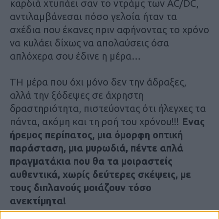
καρδιά χτυπάει σαν το ντράμς των AC/DC,
αντιλαμβάνεσαι πόσο γελοία ήταν τα
σχέδια που έκανες πριν αφήνοντας το χρόνο
να κυλάει δίχως να απολαύσεις όσα
απλόχερα σου έδινε η μέρα…
ΤΗ μέρα που όχι μόνο δεν την άδραξες,
αλλά την ξόδεψες σε άχρηστη
δραστηριότητα, πιστεύοντας ότι ήλεγχες τα
πάντα, ακόμη και τη ροή του χρόνου!!!
Ενας
ήρεμος περίπατος, μια όμορφη οπτική
παράσταση, μια μυρωδιά, πέντε απλά
πραγματάκια που θα τα μοιραστείς
αυθεντικά, χωρίς δεύτερες σκέψεις, με
τους διπλανούς μοιάζουν τόσο
ανεκτίμητα!