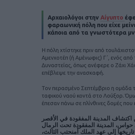
Αρχαιολόγοι στην
Αίγυπτο
έφε
φαραωνική πόλη που είχε μείνε
κάποια από τα γνωστότερα μν
Η πόλη χτίστηκε πριν από τουλάχιστον
Αμενχοτέπ (ή Αμένωφις) Γ΄, ενός απ
Δυναστείας, όπως ανέφερε ο Ζάχι Χά
επέβλεψε την ανασκαφή.
Τον περασμένο Σεπτέμβριο η ομάδα τ
ταφικού ναού κοντά στο Λούξορ. Όμω
έπεσαν πάνω σε πλίνθινες δομές που 
اكتشاف المدينة المفقودة في الأقصر
 حواس، المدينة المفقودة تحت الرمال
تاريخها إلى عهد الملك أمنحتب الثالث