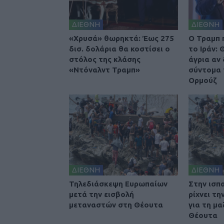
ΔΙΕΘΝΗ
ΔΙΕΘΝΗ
«Χρυσά» θωρηκτά: Έως 275
O Τραμπ 
δισ. δολάρια θα κοστίσει ο
το Ιράν:
στόλος της κλάσης
άγρια αν
«Ντόναλντ Τραμπ»
σύντομα 
Ορμούζ
ΔΙΕΘΝΗ
ΔΙΕΘΝΗ
Τηλεδιάσκεψη Ευρωπαίων
Στην ισπ
μετά την εισβολή
ρίχνει τ
μεταναστών στη Θέουτα
για τη μα
Θέουτα