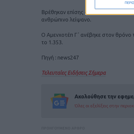
ΠΕΡΙ
Βρέθηκαν επίσης δύο τάφοι «αγελάδ
ανθρώπινο λείψανο.
Ο Αμενχοτέπ Γ΄ ανέβηκε στον θρόνο τ
το 1.353.
Πηγή : news247
Τελευταίες Ειδήσεις Σήμερα
Ακολούθησε την εφημε
Όλες οι εξελίξεις στην περι
ΠΡΟΗΓΟΥΜΕΝΟ ΑΡΘΡΟ