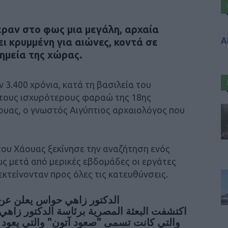
ραν στο φως μια μεγάλη, αρχαία
Α
ι κρυμμένη για αιώνες, κοντά σε
ημεία της χώρας.
 3.400 χρόνια, κατά τη βασιλεία του
ό τους ισχυρότερους φαραώ της 18ης
ουας, ο γνωστός Αιγύπτιος αρχαιολόγος που
ου Χάουας ξεκίνησε την αναζήτηση ενός
ς μετά από μερικές εβδομάδες οι εργάτες
εκτείνονταν προς όλες τις κατευθύνσεις.
الدكتور زاهي حواس يعلن عن 
اكتشفت البعثة المصرية برئاسة الدكتور زاهي
والتي كانت تسمى "صعود آتون" والتي يعود ،