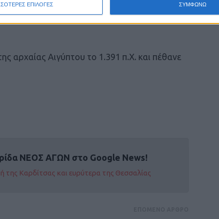
ΣΣΟΤΕΡΕΣ ΕΠΙΛΟΓΕΣ
ΣΥΜΦΩΝΩ
ων ή ταύρων» και ένα «ασυνήθιστο»
ης αρχαίας Αιγύπτου το 1.391 π.Χ. και πέθανε
ρίδα ΝΕΟΣ ΑΓΩΝ στο Google News!
οχή της Καρδίτσας και ευρύτερα της Θεσσαλίας
ΕΠΟΜΕΝΟ ΑΡΘΡΟ