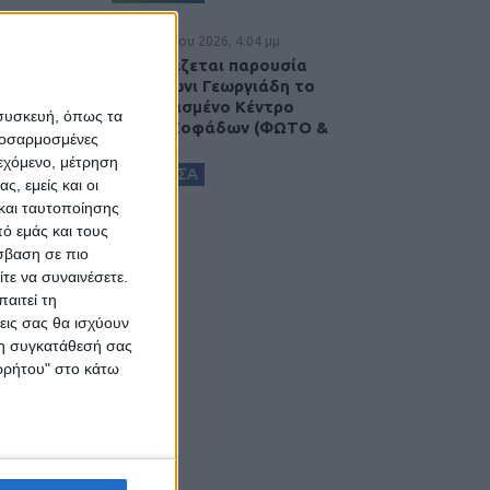
5 Αυγούστου 2026, 4:04 μμ
Εγκαινιάζεται παρουσία
του Άδωνι Γεωργιάδη το
ανακαινισμένο Κέντρο
 συσκευή, όπως τα
Υγείας Σοφάδων (ΦΩΤΟ &
προσαρμοσμένες
ΒΙΝΤΕΟ)
ιεχόμενο, μέτρηση
ΚΑΡΔΙΤΣΑ
ς, εμείς και οι
και ταυτοποίησης
ό εμάς και τους
σβαση σε πιο
τε να συναινέσετε.
αιτεί τη
εις σας θα ισχύουν
 τη συγκατάθεσή σας
ορρήτου" στο κάτω