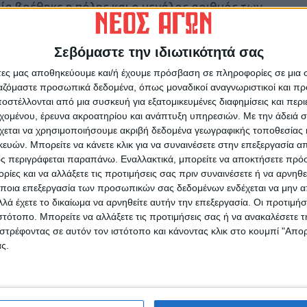
ία βρέθηκε η πόλης και ο μεγάλος αριθμός των
ημη πόλη, πρόσθεσε: «Είναι σαν μια αρχαία
κρίσιμο είναι να διαφυλαχθεί η περιοχή αυτή
Σεβόμαστε την ιδιωτικότητά σας
 εργάζεται εδώ και 10 χρόνια στην ανασκαφή
άτες μας αποθηκεύουμε και/ή έχουμε πρόσβαση σε πληροφορίες σε μια
μμετείχε στην ομάδα του Χάουας.
ργαζόμαστε προσωπικά δεδομένα, όπως μοναδικοί αναγνωριστικοί και 
στέλλονται από μια συσκευή για εξατομικευμένες διαφημίσεις και περ
ιολογίας στο Πανεπιστήμιο Τζονς Χόπκινς και
εχομένου, έρευνα ακροατηρίου και ανάπτυξη υπηρεσιών.
Με την άδειά σα
είπε ότι στην περιοχή βρέθηκαν πολλοί φούρνοι
χεται να χρησιμοποιήσουμε ακριβή δεδομένα γεωγραφικής τοποθεσίας 
ού και κεραμικών, καθώς και θραύσματα από
ών. Μπορείτε να κάνετε κλικ για να συναινέσετε στην επεξεργασία απ
ς περιγράφεται παραπάνω. Εναλλακτικά, μπορείτε να αποκτήσετε πρό
τής της χαμένης πόλης είναι η δεύτερη
ίες και να αλλάξετε τις προτιμήσεις σας πριν συναινέσετε ή να αρνηθεί
υψη μετά τον τάφο του Τουταγχαμών»,
ποια επεξεργασία των προσωπικών σας δεδομένων ενδέχεται να μην απ
λά έχετε το δικαίωμα να αρνηθείτε αυτήν την επεξεργασία. Οι προτιμήσ
ιστότοπο. Μπορείτε να αλλάξετε τις προτιμήσεις σας ή να ανακαλέσετε
του» εκτείνεται δυτικά προς το χωριό των
στρέφοντας σε αυτόν τον ιστότοπο και κάνοντας κλικ στο κουμπί "Απ
ς.
ε τις ιστορικές αναφορές, περιλάμβανε τρία
κητικό και βιομηχανικό κέντρο της
ας στην ανακοίνωσή του. Εξακολουθούσε να
χρόνια, επί βασιλείας του Τουταγχαμών.