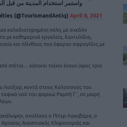
واستمر استخدام المدينة من قبل الملك ت.
uities (@TourismandAntiq)
April 8, 2021
ια καλοδιατηρημένη πόλη, με σχεδόν
α με καθημερινά εργαλεία, δαχτυλίδια,
χεία και πλίνθους που έφεραν σφραγίδες με
από σπίτια… κάποιοι τοίχοι έχουν ύψος τρία
ου Λούξορ, κοντά στους Κολοσσούς του
 ταφικό ναό του φαραώ Ραμσή Γ΄, σε μικρή
λέων.
νακάλυψη», σχολίασε ο Πίτερ Λακοβάρα, ο
 Αρχαίας Αιγυπτιακής Κληρονομιάς και