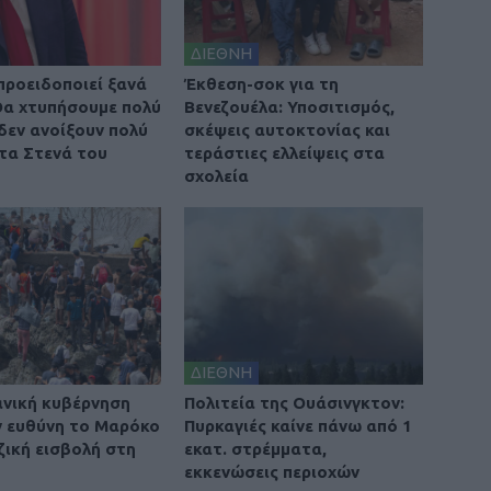
ΔΙΕΘΝΗ
προειδοποιεί ξανά
Έκθεση-σοκ για τη
 Θα χτυπήσουμε πολύ
Βενεζουέλα: Υποσιτισμός,
 δεν ανοίξουν πολύ
σκέψεις αυτοκτονίας και
τα Στενά του
τεράστιες ελλείψεις στα
σχολεία
ΔΙΕΘΝΗ
ανική κυβέρνηση
Πολιτεία της Ουάσινγκτον:
ην ευθύνη το Μαρόκο
Πυρκαγιές καίνε πάνω από 1
ζική εισβολή στη
εκατ. στρέμματα,
εκκενώσεις περιοχών