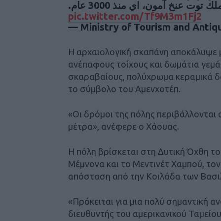
وت عنخ آمون، اي منذ 3000 عام
pic.twitter.com/Tf9M3m1Fj2
— Ministry of Tourism and Antiq
Η αρχαιολογική σκαπάνη αποκάλυψε μ
ανέπαφους τοίχους και δωμάτια γεμάτ
σκαραβαίους, πολύχρωμα κεραμικά δο
το σύμβολο του Αμενχοτέπ.
«Οι δρόμοι της πόλης περιβάλλονται 
μέτρα», ανέφερε ο Χάουας.
Η πόλη βρίσκεται στη Δυτική Όχθη τ
Μέμνονα και το Μεντινέτ Χαμπού, τον
απόσταση από την Κοιλάδα των Βασι
«Πρόκειται για μια πολύ σημαντική α
διευθυντής του αμερικανικού Ταμείου