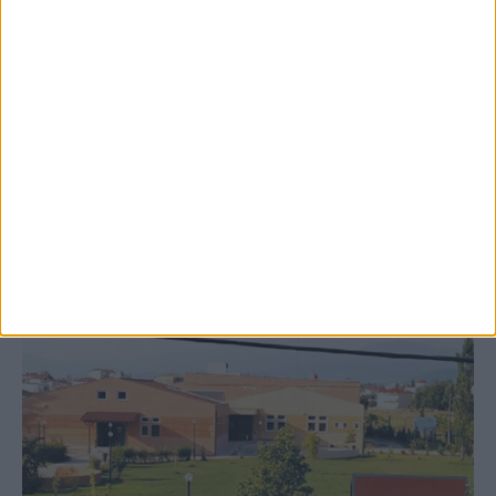
8 Αυγούστου 2026, 9:41 πμ
Δωρεά ακινήτου και μελέτης για τη
δημιουργία «Κειμηλιοαρχείου» στη
Ρεντίνα
ΚΑΡΔΙΤΣΑ