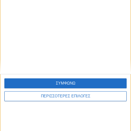
ΣΥΜΦΩΝΩ
ΑΘΛΗΤΙΚΑ
ΠΕΡΙΣΣΟΤΕΡΕΣ ΕΠΙΛΟΓΕΣ
Επιστρέφει στην ΑΣΑ μετά από 21 χρόνια
ο Τάκης Κουτσονάσιος!