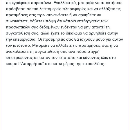
περιγράφεται παραπάνω. Εναλλακτικά, μπορείτε να αποκτήσετε
πρόσβαση σε πιο λεπτομερείς πληροφορίες και να αλλάξετε τις
προτιμήσεις σας πριν συναινέσετε ή να αρνηθείτε να
συναινέσετε.
Λάβετε υπόψη ότι κάποια επεξεργασία των
προσωπικών σας δεδομένων ενδέχεται να μην απαιτεί τη
συγκατάθεσή σας, αλλά έχετε το δικαίωμα να αρνηθείτε αυτήν
την επεξεργασία. Οι προτιμήσεις σας θα ισχύουν μόνο για αυτόν
τον ιστότοπο. Μπορείτε να αλλάξετε τις προτιμήσεις σας ή να
ανακαλέσετε τη συγκατάθεσή σας ανά πάσα στιγμή
επιστρέφοντας σε αυτόν τον ιστότοπο και κάνοντας κλικ στο
Τελευταίες Ειδήσεις Σήμερα
κουμπί "Απορρήτου" στο κάτω μέρος της ιστοσελίδας.
Ακολούθησε την εφημερίδα ΝΕΟΣ
ΑΓΩΝ στο Google News!
Όλες οι εξελίξεις στην περιοχή της
Καρδίτσας και ευρύτερα της Θεσσαλίας
ΠΡΟΗΓΟΥΜΕΝΟ ΑΡΘΡΟ
ΕΠΟΜΕΝΟ ΑΡΘΡΟ