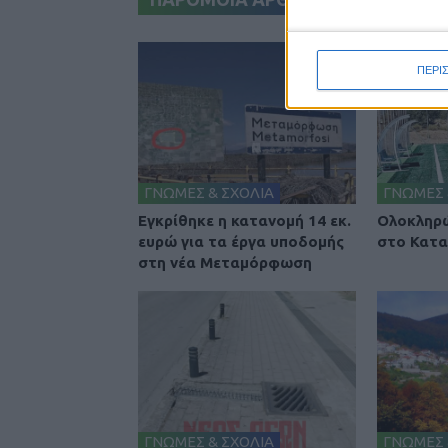
ΠΕΡΙ
ΓΝΩΜΕΣ & ΣΧΟΛΙΑ
ΓΝΩΜΕΣ 
Εγκρίθηκε η κατανομή 14 εκ.
Ολοκληρώ
ευρώ για τα έργα υποδομής
στο Κατα
στη νέα Μεταμόρφωση
ΓΝΩΜΕΣ & ΣΧΟΛΙΑ
ΓΝΩΜΕΣ 