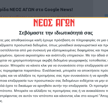
ρίδα ΝΕΟΣ ΑΓΩΝ στο Google News!
οχή της Καρδίτσας και ευρύτερα της Θεσσαλίας
Σεβόμαστε την ιδιωτικότητά σας
ΕΠΟΜΕΝΟ ΑΡΘΡΟ
άτες μας αποθηκεύουμε και/ή έχουμε πρόσβαση σε πληροφορίες σε μια
Ο καύσωνας δεν έφτασε στο Νομό Καρδίτσας;
ργαζόμαστε προσωπικά δεδομένα, όπως μοναδικοί αναγνωριστικοί και 
στέλλονται από μια συσκευή για εξατομικευμένες διαφημίσεις και περ
εχομένου, έρευνα ακροατηρίου και ανάπτυξη υπηρεσιών.
Με την άδειά σα
χεται να χρησιμοποιήσουμε ακριβή δεδομένα γεωγραφικής τοποθεσίας 
ών. Μπορείτε να κάνετε κλικ για να συναινέσετε στην επεξεργασία απ
ς περιγράφεται παραπάνω. Εναλλακτικά, μπορείτε να αποκτήσετε πρό
ίες και να αλλάξετε τις προτιμήσεις σας πριν συναινέσετε ή να αρνηθεί
ινή Εφημερίδα της Καρδίτσας
ποια επεξεργασία των προσωπικών σας δεδομένων ενδέχεται να μην απ
λά έχετε το δικαίωμα να αρνηθείτε αυτήν την επεξεργασία. Οι προτιμήσ
ιστότοπο. Μπορείτε να αλλάξετε τις προτιμήσεις σας ή να ανακαλέσετε
στρέφοντας σε αυτόν τον ιστότοπο και κάνοντας κλικ στο κουμπί "Απ
ς.