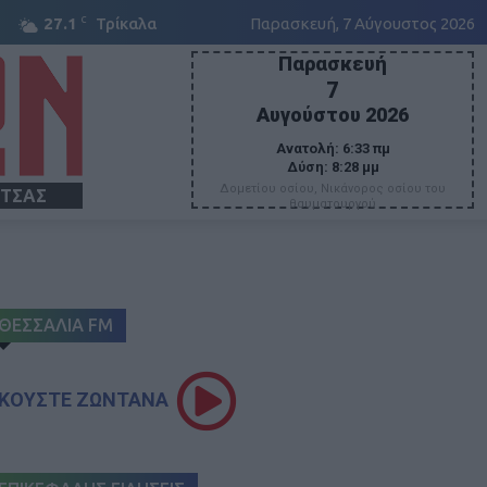
C
27.1
Τρίκαλα
Παρασκευή, 7 Αύγουστος 2026
Παρασκευή
7
Αυγούστου 2026
Ανατολή:
6:33 πμ
Δύση:
8:28 μμ
Δομετίου οσίου, Νικάνορος οσίου του
ΙΤΣΑΣ
θαυματουργού
ΘΕΣΣΑΛΙΑ FM
ΚΟΥΣΤΕ ΖΩΝΤΑΝΑ