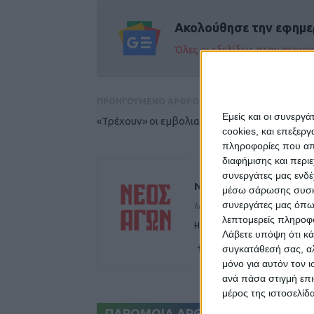
Ακολούθησε την εφημε
Όλες οι εξελίξεις στην περι
ΠΡΟΗΓΟΥΜΕΝΟ ΑΡΘΡΟ
Εμείς και οι συνεργ
«Τρέχουν» οι εμβολιασμοί
cookies, και επεξε
πληροφορίες που απο
διαφήμισης και περι
συνεργάτες μας ενδέ
ΝΕΟΣ ΑΓΩΝ
μέσω σάρωσης συσκευ
συνεργάτες μας όπω
https://neosagon.gr
λεπτομερείς πληροφορ
Η Αρχαιότερη Καθημερινή Πρω
Λάβετε υπόψη ότι κά
συγκατάθεσή σας, αλ
μόνο για αυτόν τον 
ανά πάσα στιγμή επι
μέρος της ιστοσελίδα
ΠΑΡΟΜΟΙΑ ΑΡΘΡΑ