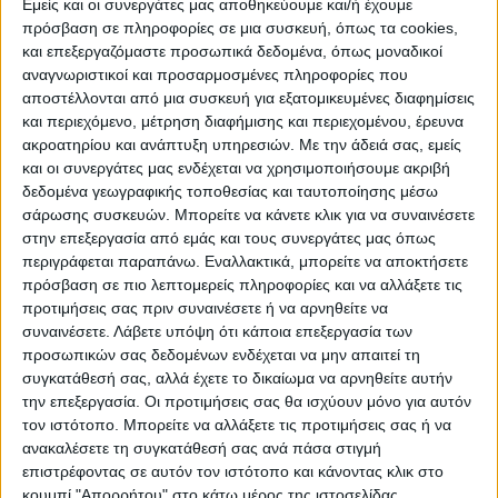
Εμείς και οι συνεργάτες μας αποθηκεύουμε και/ή έχουμε
Εύβοιας καθώς βλέπει τη φωτιά να
πρόσβαση σε πληροφορίες σε μια συσκευή, όπως τα cookies,
κατευθύνεται προς το μοναστήρι που είναι
και επεξεργαζόμαστε προσωπικά δεδομένα, όπως μοναδικοί
τυλιγμένο σε καπνούς.
αναγνωριστικοί και προσαρμοσμένες πληροφορίες που
αποστέλλονται από μια συσκευή για εξατομικευμένες διαφημίσεις
και περιεχόμενο, μέτρηση διαφήμισης και περιεχομένου, έρευνα
Όπως ο ίδιος περιγράφει, το μέτωπο της
ακροατηρίου και ανάπτυξη υπηρεσιών.
Με την άδειά σας, εμείς
φωτιάς που είναι περισσότερο απειλητικό
και οι συνεργάτες μας ενδέχεται να χρησιμοποιήσουμε ακριβή
κινείται από τους
Κουρκουλούς
προς
δεδομένα γεωγραφικής τοποθεσίας και ταυτοποίησης μέσω
σάρωσης συσκευών. Μπορείτε να κάνετε κλικ για να συναινέσετε
το
μοναστήρι και τον Δρυμώνα
αλλά, όπως
στην επεξεργασία από εμάς και τους συνεργάτες μας όπως
περιγράφει στο ΑΠΕ-ΜΠΕ, ο ηγούμενος της
περιγράφεται παραπάνω. Εναλλακτικά, μπορείτε να αποκτήσετε
μονής «ακόμη η φωτιά είναι μέσα στο
πρόσβαση σε πιο λεπτομερείς πληροφορίες και να αλλάξετε τις
προτιμήσεις σας πριν συναινέσετε ή να αρνηθείτε να
δάσος στο Κουρκουλιώτικο. Δεν έχει
συναινέσετε.
Λάβετε υπόψη ότι κάποια επεξεργασία των
περάσει το ρέμα για να μπει στο δάσος του
προσωπικών σας δεδομένων ενδέχεται να μην απαιτεί τη
Δρυμώνα. Να ελπίσουμε να σταματήσει η
συγκατάθεσή σας, αλλά έχετε το δικαίωμα να αρνηθείτε αυτήν
καταστροφή».
την επεξεργασία. Οι προτιμήσεις σας θα ισχύουν μόνο για αυτόν
τον ιστότοπο. Μπορείτε να αλλάξετε τις προτιμήσεις σας ή να
ανακαλέσετε τη συγκατάθεσή σας ανά πάσα στιγμή
Την ίδια στιγμή πολλές από τις διαβάσεις
επιστρέφοντας σε αυτόν τον ιστότοπο και κάνοντας κλικ στο
που οδηγούν από τη Λίμνη προς το
κουμπί "Απορρήτου" στο κάτω μέρος της ιστοσελίδας.