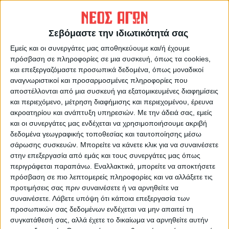
αδύνατον να συμβεί!!!
Αυτά τα… αδύνατα λοιπόν, τα έκανε μόνο ο
Νίκος Γκάλης! Και μέσα απ’ αυτά τα αδύνατα
Σεβόμαστε την ιδιωτικότητά σας
έγινε ό,τι έγινε και τότε αλλά και τα
Εμείς και οι συνεργάτες μας αποθηκεύουμε και/ή έχουμε
επόμενα χρόνια στο ελληνικό μπάσκετ!
πρόσβαση σε πληροφορίες σε μια συσκευή, όπως τα cookies,
και επεξεργαζόμαστε προσωπικά δεδομένα, όπως μοναδικοί
αναγνωριστικοί και προσαρμοσμένες πληροφορίες που
Είμαστε απ’ αυτούς που πιστεύουν ότι τα
αποστέλλονται από μια συσκευή για εξατομικευμένες διαφημίσεις
πάντα στις προσπάθειες και στα μεγάλα
και περιεχόμενο, μέτρηση διαφήμισης και περιεχομένου, έρευνα
ακροατηρίου και ανάπτυξη υπηρεσιών.
Με την άδειά σας, εμείς
επιτεύγματα των ομάδων, εξαρτώνται από
και οι συνεργάτες μας ενδέχεται να χρησιμοποιήσουμε ακριβή
σύνολο και την αγαστή συνεργασία των
δεδομένα γεωγραφικής τοποθεσίας και ταυτοποίησης μέσω
μελών του. Ισχύει φυσικά και για την
σάρωσης συσκευών. Μπορείτε να κάνετε κλικ για να συναινέσετε
συγκεκριμένη μεγάλη πορεία της εθνικής. Οι
στην επεξεργασία από εμάς και τους συνεργάτες μας όπως
περιγράφεται παραπάνω. Εναλλακτικά, μπορείτε να αποκτήσετε
λεπτομέρειες και η συμβολή όλων σε κάθε
πρόσβαση σε πιο λεπτομερείς πληροφορίες και να αλλάξετε τις
πόστο έφεραν αυτόν τον ασύγκριτο
προτιμήσεις σας πριν συναινέσετε ή να αρνηθείτε να
θρίαμβο…
συναινέσετε.
Λάβετε υπόψη ότι κάποια επεξεργασία των
προσωπικών σας δεδομένων ενδέχεται να μην απαιτεί τη
Ωστόσο εδώ το πρόσωπο που μπαίνει στην
συγκατάθεσή σας, αλλά έχετε το δικαίωμα να αρνηθείτε αυτήν
υπηρεσία του συνόλου, είναι από εκείνα τα