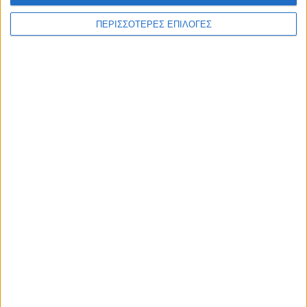
ΠΕΡΙΣΣΟΤΕΡΕΣ ΕΠΙΛΟΓΕΣ
ΣΠΟΝΤΕΣ
Ο χρονικός ορίζοντας των διοικήσεων της
Αναγέννησης