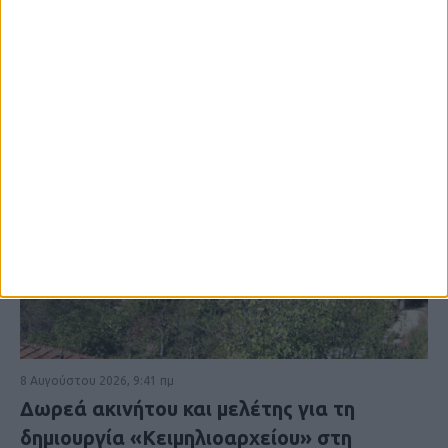
8 Αυγούστου 2026, 9:41 πμ
Δωρεά ακινήτου και μελέτης για τη
δημιουργία «Κειμηλιοαρχείου» στη