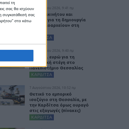
αιτεί τη
8 Αυγούστου 2026, 9:41 πμ
εις σας θα ισχύουν
Δωρεά ακινήτου και
 τη συγκατάθεσή σας
μελέτης για τη δημιουργία
ορρήτου" στο κάτω
«Κειμηλιοαρχείου» στη
Ρεντίνα
ΚΑΡΔΙΤΣΑ
8 Αυγούστου 2026, 9:40 πμ
2,3 εκατ. ευρώ για τη
φοιτητική στέγη στο
Πανεπιστήμιο Θεσσαλίας
ΚΑΡΔΙΤΣΑ
7 Αυγούστου 2026, 10:52 πμ
Θετικό το εμπορικό
ισοζύγιο στη Θεσσαλία, με
την Καρδίτσα όμως ουραγό
στις εξαγωγές (πίνακες)
ΚΑΡΔΙΤΣΑ