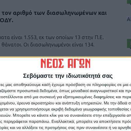
 τον αριθμό των διασωληνωμένων και
Α
ΕΟΔΥ.
τα είναι 1.553, εκ των οποίων 13 στην Π.Ε.
θάνατοι. Οι διασωληνωμένοι είναι 134.
Σεβόμαστε την ιδιωτικότητά σας
ρίδα ΝΕΟΣ ΑΓΩΝ στο Google News!
άτες μας αποθηκεύουμε και/ή έχουμε πρόσβαση σε πληροφορίες σε μια
ργαζόμαστε προσωπικά δεδομένα, όπως μοναδικοί αναγνωριστικοί και 
οχή της Καρδίτσας και ευρύτερα της Θεσσαλίας
στέλλονται από μια συσκευή για εξατομικευμένες διαφημίσεις και περ
εχομένου, έρευνα ακροατηρίου και ανάπτυξη υπηρεσιών.
Με την άδειά σα
χεται να χρησιμοποιήσουμε ακριβή δεδομένα γεωγραφικής τοποθεσίας 
ΕΠΟΜΕΝΟ ΑΡΘΡΟ
ών. Μπορείτε να κάνετε κλικ για να συναινέσετε στην επεξεργασία απ
ς περιγράφεται παραπάνω. Εναλλακτικά, μπορείτε να αποκτήσετε πρό
Προχωρά η δημιουργία ΠΑΕ στην Αναγέννηση!
ίες και να αλλάξετε τις προτιμήσεις σας πριν συναινέσετε ή να αρνηθεί