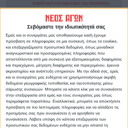
Καρδίτσας και ευρύτερα της Θεσσαλίας
ΠΡΟΗΓΟΥΜΕΝΟ ΑΡΘΡΟ
ΕΠΟΜΕΝΟ ΑΡΘΡΟ
Σεβόμαστε την ιδιωτικότητά σας
Συνεχίζονται οι
Αυτά είναι τα προϊόντα στο
Εμείς και οι συνεργάτες μας αποθηκεύουμε και/ή έχουμε
ασφαλτοστρώσεις στην πόλη
«καλάθι του νοικοκυριού» –
πρόσβαση σε πληροφορίες σε μια συσκευή, όπως τα cookies,
της Καρδίτσας
Ποιο είδος καφέ
και επεξεργαζόμαστε προσωπικά δεδομένα, όπως μοναδικοί
απορρίφθηκε
αναγνωριστικοί και προσαρμοσμένες πληροφορίες που
αποστέλλονται από μια συσκευή για εξατομικευμένες διαφημίσεις
και περιεχόμενο, μέτρηση διαφήμισης και περιεχομένου, έρευνα
ακροατηρίου και ανάπτυξη υπηρεσιών.
Με την άδειά σας, εμείς
και οι συνεργάτες μας ενδέχεται να χρησιμοποιήσουμε ακριβή
δεδομένα γεωγραφικής τοποθεσίας και ταυτοποίησης μέσω
σάρωσης συσκευών. Μπορείτε να κάνετε κλικ για να συναινέσετε
στην επεξεργασία από εμάς και τους συνεργάτες μας όπως
περιγράφεται παραπάνω. Εναλλακτικά, μπορείτε να αποκτήσετε
ΝΕΟΣ ΑΓΩΝ
πρόσβαση σε πιο λεπτομερείς πληροφορίες και να αλλάξετε τις
προτιμήσεις σας πριν συναινέσετε ή να αρνηθείτε να
https://neosagon.gr
συναινέσετε.
Λάβετε υπόψη ότι κάποια επεξεργασία των
Η Αρχαιότερη Καθημερινή Πρωινή Εφημερίδα της Καρδίτσας
προσωπικών σας δεδομένων ενδέχεται να μην απαιτεί τη