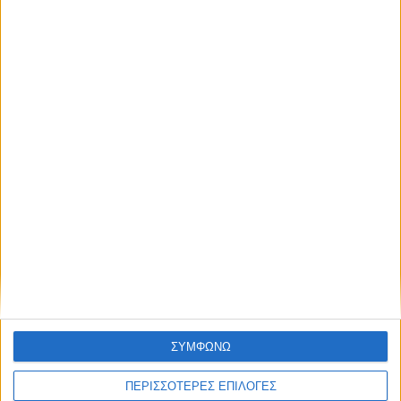
ΠΟΛΙΤΙΣΜΟΣ
Η ανανέωση της παραχώρησης χρήσης
έβαλε «τρικλοποδιά» στο έργο των
αποκαταστάσεων στην πλαζ Πεζούλας
ΘΕΣΣΑΛΙΑ FM
ΑΚΟΥΣΤΕ ΖΩΝΤΑΝΑ
ΣΥΜΦΩΝΩ
ΠΕΡΙΣΣΟΤΕΡΕΣ ΕΠΙΛΟΓΕΣ