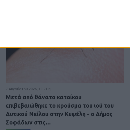
7 Αυγούστου 2026, 10:21 πμ
Μετά από θάνατο κατοίκου
επιβεβαιώθηκε το κρούσμα του ιού του
Δυτικού Νείλου στην Κυψέλη - ο Δήμος
Σοφάδων στις...