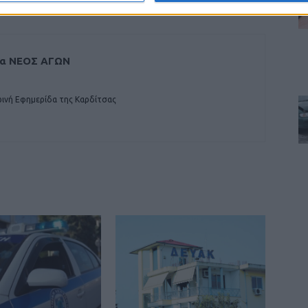
δα ΝΕΟΣ ΑΓΩΝ
ινή Εφημερίδα της Καρδίτσας