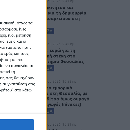
8 Αυγούστου 2026, 9:41 πμ
Δωρεά ακινήτου και
μελέτης για τη δημιουργία
«Κειμηλιοαρχείου» στη
 συσκευή, όπως τα
Ρεντίνα
προσαρμοσμένες
ΚΑΡΔΙΤΣΑ
ιεχόμενο, μέτρηση
ς, εμείς και οι
8 Αυγούστου 2026, 9:40 πμ
και ταυτοποίησης
2,3 εκατ. ευρώ για τη
ό εμάς και τους
φοιτητική στέγη στο
σβαση σε πιο
Πανεπιστήμιο Θεσσαλίας
τε να συναινέσετε.
ΚΑΡΔΙΤΣΑ
αιτεί τη
εις σας θα ισχύουν
7 Αυγούστου 2026, 10:52 πμ
 τη συγκατάθεσή σας
Θετικό το εμπορικό
ορρήτου" στο κάτω
ισοζύγιο στη Θεσσαλία, με
την Καρδίτσα όμως ουραγό
στις εξαγωγές (πίνακες)
ΚΑΡΔΙΤΣΑ
7 Αυγούστου 2026, 10:21 πμ