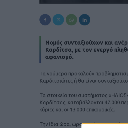
Νομός συνταξιούχων και ανέρ
Καρδίτσα, με τον ενεργό πλη
αφανισμό.
Τα νούμερα προκαλούν προβληματισμ
Καρδιτσιώτες ή θα είναι συνταξιούχοι
Τα στοιχεία του συστήματος «ΗΛΙΟΣ
Καρδίτσας, καταβάλλονται 47.000 περί
κύριες και οι 13.000 επικουρικές.
Την ίδια ώρα, ώρα παρά τα συνεχόμ