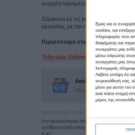
ανεργία παραμένει στα ύψη.
Σύμφωνα με τις εκτιμήσεις, περίπου 
Εμείς και οι συνεργ
εργασίας, με την πραγματική ανεργία 
cookies, και επεξε
πληροφορίες που απο
Περισσότερα στην έντυπη έκδοση τ
διαφήμισης και περι
συνεργάτες μας ενδέ
μέσω σάρωσης συσκευ
Τελευταίες Ειδήσεις Σήμερα
συνεργάτες μας όπω
λεπτομερείς πληροφορ
Λάβετε υπόψη ότι κά
Ακολούθησε την εφημε
συγκατάθεσή σας, αλ
μόνο για αυτόν τον 
Όλες οι εξελίξεις στην περι
ανά πάσα στιγμή επι
μέρος της ιστοσελίδα
ΠΡΟΗΓΟΥΜΕΝΟ ΑΡΘΡΟ
Στο Αρχαιολογικό Μουσείο Καρδίτσας
εκτίθενται 300 επιλεγμένα ευρήματα από τον
ΠΕΡΙ
Ε-65