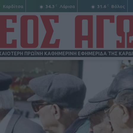
C
C
C
Καρδίτσα
34.3
Λάρισα
31.6
Βόλος
ΧΑΙΟΤΕΡΗ ΠΡΩΪΝΗ ΚΑΘΗΜΕΡΙΝΗ ΕΦΗΜΕΡΙΔΑ ΤΗΣ ΚΑΡΔ
ΝΕΟΣ
ΑΓΩΝ