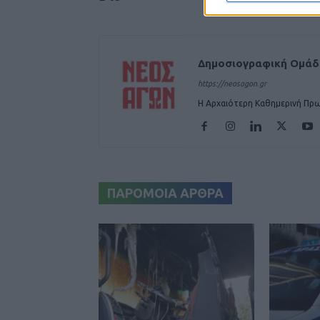
Δημοσιογραφική Ομά
https://neosagon.gr
Η Αρχαιότερη Καθημερινή Πρω
ΠΑΡΟΜΟΙΑ ΑΡΘΡΑ