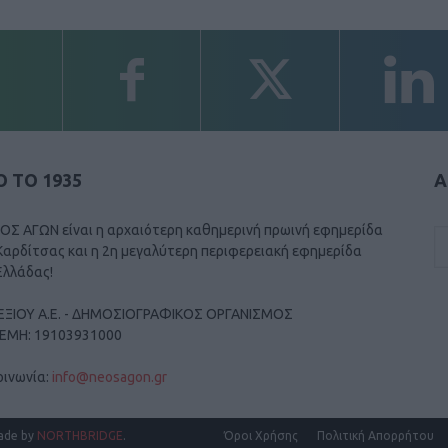
 ΤΟ 1935
Α
ΟΣ ΑΓΩΝ είναι η αρχαιότερη καθημερινή πρωινή εφημερίδα
Καρδίτσας και η 2η μεγαλύτερη περιφερειακή εφημερίδα
Ελλάδας!
ΕΞΙΟΥ Α.Ε. - ΔΗΜΟΣΙΟΓΡΑΦΙΚΟΣ ΟΡΓΑΝΙΣΜΟΣ
ΓΕΜΗ: 19103931000
οινωνία:
info@neosagon.gr
ade by
NORTHBRIDGE
.
Όροι Χρήσης
Πολιτική Απορρήτου