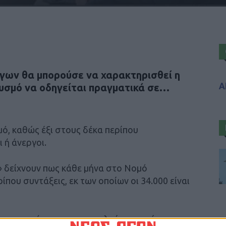
γων θα μπορούσε να χαρακτηρισθεί η
Α
θυσμό να οδηγείται πραγματικά σε…
ό, καθώς έξι στους δέκα περίπου
 ή άνεργοι.
» δείχνουν πως κάθε μήνα στο Νομό
που συντάξεις, εκ των οποίων οι 34.000 είναι
ενα προγράμματα κοινωφελούς εργασίας η