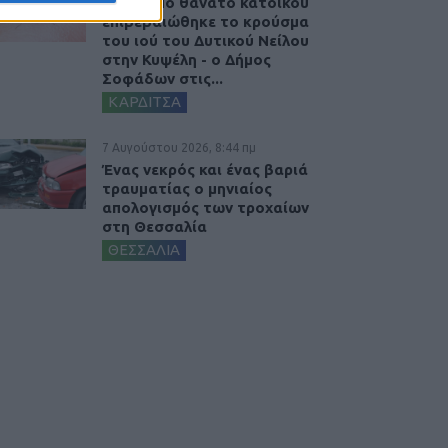
Μετά από θάνατο κατοίκου
επιβεβαιώθηκε το κρούσμα
του ιού του Δυτικού Νείλου
στην Κυψέλη - ο Δήμος
Σοφάδων στις...
ΚΑΡΔΙΤΣΑ
7 Αυγούστου 2026, 8:44 πμ
Ένας νεκρός και ένας βαριά
τραυματίας ο μηνιαίος
απολογισμός των τροχαίων
στη Θεσσαλία
ΘΕΣΣΑΛΙΑ