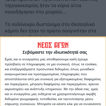
τηςκακοκαιρίας ήταν τα κύρια αίτια
πουοδήγησαν στο μοιραίο…
Το πολύνεκρο δυστύχημα στο Θεσσαλικό
κάμπο δεν ήταν το πρώτο πουγινόταν στα
χρόνια της Χούντας.
Είχε προηγηθεί η σιδηροδρομικήτραγωδία
Σεβόμαστε την ιδιωτικότητά σας
στο Δερβένι το Σεπτέμβριοτου 1968, όπου
Εμείς και οι συνεργάτες μας αποθηκεύουμε και/ή έχουμε
34 άνθρωποι είχανχάσει τη ζωή τους. Αυτή
πρόσβαση σε πληροφορίες σε μια συσκευή, όπως τα cookies,
τη φορά,το καθεστώς των
και επεξεργαζόμαστε προσωπικά δεδομένα, όπως μοναδικοί
αναγνωριστικοί και προσαρμοσμένες πληροφορίες που
συνταγματαρχώνκλήθηκε να λάβει μέτρα.
αποστέλλονται από μια συσκευή για εξατομικευμένες διαφημίσεις
και περιεχόμενο, μέτρηση διαφήμισης και περιεχομένου, έρευνα
Ο Παττακός ανακοίνωσε ότι τα τρέναπλέον
ακροατηρίου και ανάπτυξη υπηρεσιών.
Με την άδειά σας, εμείς
θα ήταν εξοπλισμένα μεραδιόφωνα και το
και οι συνεργάτες μας ενδέχεται να χρησιμοποιήσουμε ακριβή
δεδομένα γεωγραφικής τοποθεσίας και ταυτοποίησης μέσω
δίκτυο επικοινωνιών του ΟΣΕ θα
σάρωσης συσκευών. Μπορείτε να κάνετε κλικ για να συναινέσετε