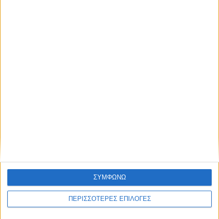
ΓΝΩΜΕΣ & ΣΧΟΛΙΑ
Ολοκληρώθηκε το γήπεδο στο Καταφύλλι
ΣΥΜΦΩΝΩ
ΠΕΡΙΣΣΟΤΕΡΕΣ ΕΠΙΛΟΓΕΣ