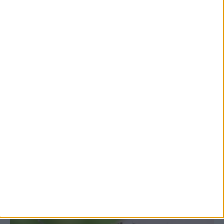
7 Αυγούστου 2026, 10:52 πμ
Θετικό το εμπορικό ισοζύγιο στη
Θεσσαλία, με την Καρδίτσα όμως ουραγό
στις εξαγωγές (πίνακες)
ΚΑΡΔΙΤΣΑ